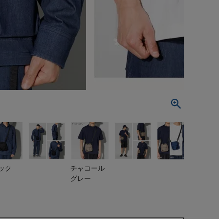
ック
チャコール
グレー