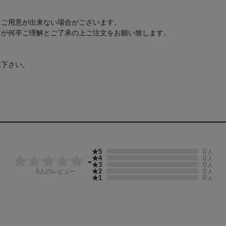
もご用意が出来ない場合がございます。
すが何卒ご理解とご了承の上ご注文をお願い致します。
承下さい。
★5
0
人
★4
0
-
人
★3
0
人
★2
0
0
人のレビュー
人
★1
0
人