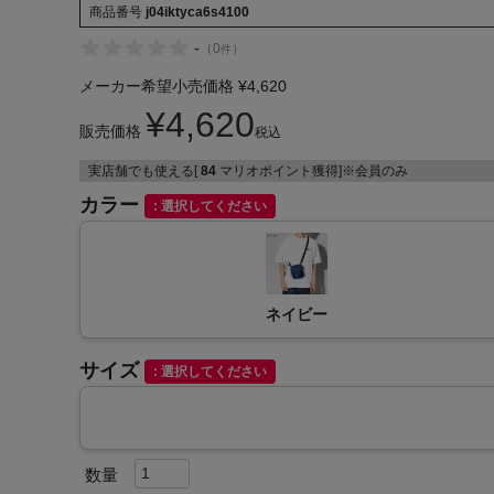
商品番号
j04iktyca6s4100
-
（
0
）
件
メーカー希望小売価格
¥
4,620
¥
4,620
販売価格
税込
インフィット INFIT
実店舗でも使える[
84
マリオポイント獲得]※会員のみ
サックス SAXX
カラー
選択してください
オン On
ネイビー
サイズ
選択してください