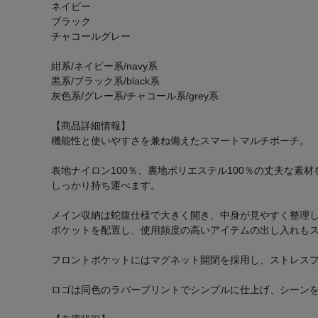
ネイビー
ブラック
チャコールグレー
紺系/ネイビー系/navy系
黒系/ブラック系/black系
灰色系/グレー系/チャコール系/grey系
【商品詳細情報】
機能性と使いやすさを兼ね備えたスマートマルチポーチ。
表地ナイロン100％、裏地ポリエステル100％の丈夫な
しっかり持ち運べます。
メイン収納は蛇腹仕様で大きく開き、中身が見やすく整理
ポケットを配置し、使用頻度の高いアイテムの出し入れも
フロントポケットにはマグネット開閉を採用し、ストレス
ロゴは同色のラバープリントでシンプルに仕上げ、シーン