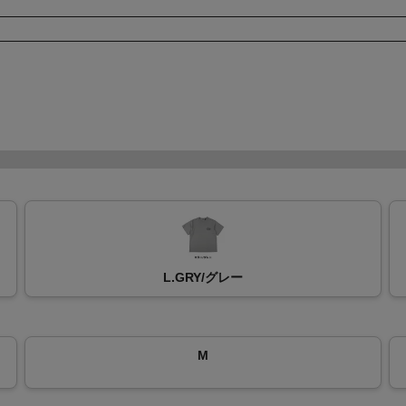
L.GRY/グレー
M