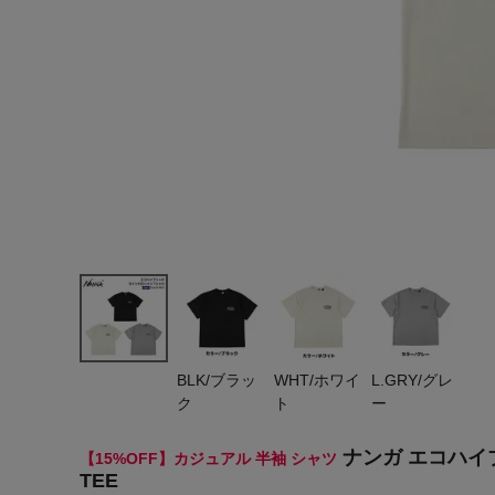
ヨガ
キャンプ・フェス
旅行
通学
ビジネス
生活雑貨
プレゼント
子育て
BLK/ブラッ
WHT/ホワイ
L.GRY/グレ
全てのシーンを見る
ク
ト
ー
ナンガ エコハイブリ
【15%OFF】カジュアル 半袖 シャツ
TEE