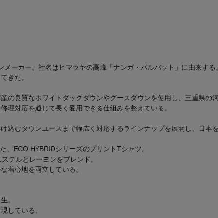
ウンメーカー。社名はヒマラヤの高峰「ナンガ・パルバット」に由来す
してきた。
パ産の良質なホワイトダックダウンやグースダウンを使用し、三重県の
、修理対応を通じて長く愛用できる仕組みを整えている。
溶け込むタウンユースまで幅広く対応するラインナップを展開し、日本
た、ECO HYBRIDシリーズのプリントTシャツ。
エステルとレーヨンをブレンド。
かな着心地を両立している。
再生。
実現している。