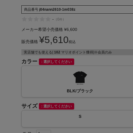
商品番号
j04nann2610-1m038z
-
（
0
）
件
メーカー希望小売価格
¥
6,600
¥
5,610
販売価格
インフィット INFIT
税込
実店舗でも使える[
102
マリオポイント獲得]※会員のみ
サックス SAXX
カラー
選択してください
オン On
BLK/ブラック
サイズ
選択してください
S