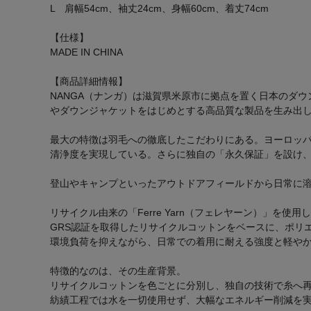
L 肩幅54cm、袖丈24cm、身幅60cm、着丈74cm
【仕様】
MADE IN CHINA
【商品詳細情報】
NANGA（ナンガ）は滋賀県米原市に拠点を置く日本のダ
やダウンジャケットをはじめとする高品質な製品を生み出
最大の特徴は羽毛への徹底したこだわりにある。ヨーロッ
清浄度を実現している。さらに独自の「永久保証」を設け
登山やキャンプといったアウトドアフィールドから日常に
リサイクル由来の「Ferre Yarn（フェレヤーン）」を使用し
GRS認証を取得したリサイクルコットンをベースに、ポリ
環境負荷を抑えながら、日常での着用に耐える強度と軽や
特徴的なのは、その生産背景。
リサイクルコットンを色ごとに分別し、独自の技術で糸へ
紡績工程では水を一切使用せず、大幅なエネルギー削減を