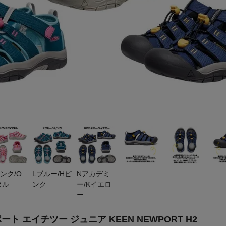
ンク/O
Lブルー/Hピ
Nアカデミ
タル
ンク
ー/Kイエロ
ー
ト エイチツー ジュニア KEEN NEWPORT H2