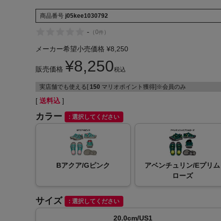
商品番号
j05kee1030792
-
（
0
）
件
メーカー希望小売価格
¥
8,250
¥
8,250
販売価格
インフィット INFIT
税込
実店舗でも使える[
150
マリオポイント獲得]※会員のみ
サックス SAXX
送料込
オン On
カラー
選択してください
Bアクア/Gピンク
アベンチュリン/Eプリム
ローズ
サイズ
選択してください
20.0cm/US1