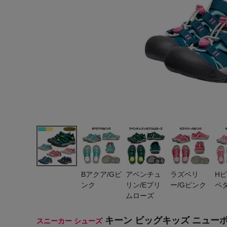
ヨガ
キャンプ・フェス
旅行
通学
ビジネス
生活雑貨
プレゼント
子育て
Bアクア/Gピ
アベンチュ
ラズベリ
Hピ
全てのシーンを見る
ンク
リン/Eプリ
ー/Gピンク
ペ
ムローズ
キーン ビッグキッズ ニューポー
スニーカー シューズ