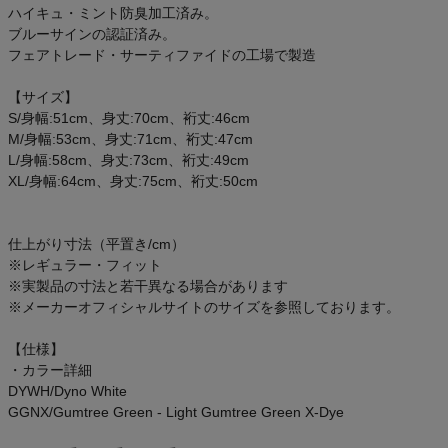
ハイキュ・ミント防臭加工済み。
ご利用ガイド
ブルーサインの認証済み。
フェアトレード・サーティファイドの工場で製造
クーポン一覧
【サイズ】
商品レビュー
S/身幅:51cm、身丈:70cm、裄丈:46cm
M/身幅:53cm、身丈:71cm、裄丈:47cm
L/身幅:58cm、身丈:73cm、裄丈:49cm
プロテイン・サプリメントまとめ買い
XL/身幅:64cm、身丈:75cm、裄丈:50cm
アウトレットセール
仕上がり寸法（平置き/cm）
※レギュラー・フィット
スタッフコーディネート
※実製品の寸法と若干異なる場合があります
※メーカーオフィシャルサイトのサイズを参照しております。
スタッフブログ
【仕様】
・カラー詳細
DYWH/Dyno White
GGNX/Gumtree Green - Light Gumtree Green X-Dye