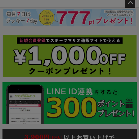
ペー
ジト
ップ
へ