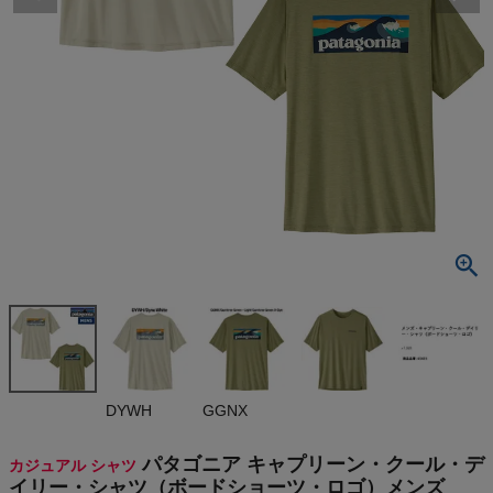
検索
商品が見つからない方はこちら
最近閲覧した商品
パタゴニア キ
ャプリーン・
クール・デイ
¥
7,920
リー・シャツ
(税込)
（ボードショ
ーツ・ロゴ）メ
ンズ Patago
nia Capilen
On
DYWH
GGNX
e Cool Dail
y Shirt (Boa
rd Shorts L
THE NORTH FACE
パタゴニア キャプリーン・クール・デ
カジュアル シャツ
ogo)
イリー・シャツ（ボードショーツ・ロゴ）メンズ