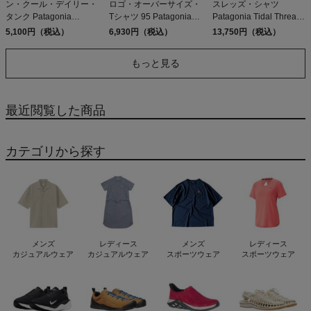
ン・クール・デイリー・
ロゴ・オーバーサイズ・
スレッズ・シャツ
タンク Patagonia
Tシャツ 95 Patagonia
Patagonia Tidal Threads
Capilene Cool Daily
Oval Logo Oversized T-
Shirt
5,100円（税込）
6,930円（税込）
13,750円（税込）
Tank
Shirt
もっと見る
最近閲覧した商品
カテゴリから探す
メンズ
レディース
メンズ
レディース
カジュアルウェア
カジュアルウェア
スポーツウェア
スポーツウェア