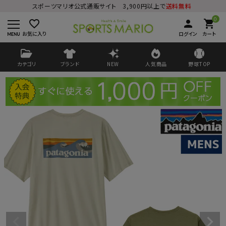
スポーツマリオ公式通販サイト 3,900円以上で
送料無料
0
favorite_border
person
shopping_cart
お気に入り
ログイン
カート
カテゴリ
ブランド
NEW
人気商品
野球TOP
ログイン
会員登録
ようこそ ゲスト 様