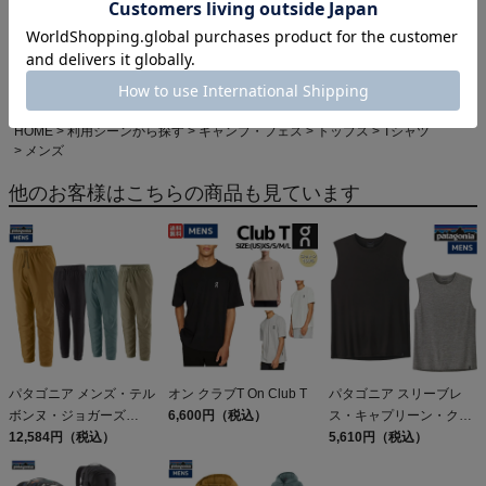
HOME
カジュアル・アウトドア
HOME
アイテムカテゴリから探す
レディースカジュアルウェア
半袖(Tシャツ･シャツ)
PATAGONIA(パタゴニア)
HOME
ブランドから探す
パタゴニア
HOME
利用シーンから探す
キャンプ・フェス
トップス
Tシャツ
メンズ
他のお客様はこちらの商品も見ています
パタゴニア メンズ・テル
オン クラブT On Club T
パタゴニア スリーブレ
ボンヌ・ジョガーズ
6,600円（税込）
ス・キャプリーン・クー
PATAGONIA MS
12,584円（税込）
ル・デイリー・シャツ
5,610円（税込）
TERREBONNE
Patagonia Sleeveless
JOGGERS
Capilene Cool Daily