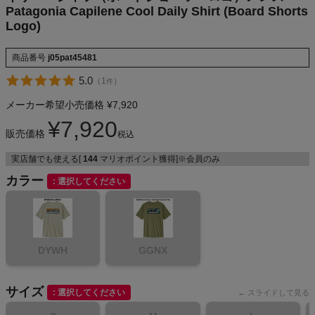
Patagonia Capilene Cool Daily Shirt (Board Shorts
NIKE
Logo)
CHUMS
商品番号
j05pat45481
5.0
（
1
）
件
HOKA
メーカー希望小売価格
¥
7,920
もっと見る
¥
7,920
販売価格
税込
実店舗でも使える[
144
マリオポイント獲得]※会員のみ
カラー
選択してください
メンズカジュアルウェア
レディースカジュアルウェア
DYWH
GGNX
メンズスポーツウェア
サイズ
選択してください
レディーススポーツウェア