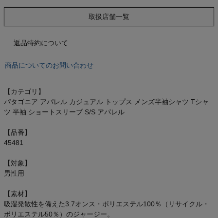
もっと見る
取扱店舗一覧
返品特約について
インフィット INFIT
商品についてのお問い合わせ
サックス SAXX
【カテゴリ】
パタゴニア アパレル カジュアル トップス メンズ半袖シャツ Tシャ
オン On
ツ 半袖 ショートスリーブ S/S アパレル
【品番】
45481
スポーツマリオTOP
【対象】
男性用
ベースボールマリオ（野球商品）
【素材】
お気に入り
吸湿発散性を備えた3.7オンス・ポリエステル100％（リサイクル・
ポリエステル50％）のジャージー。