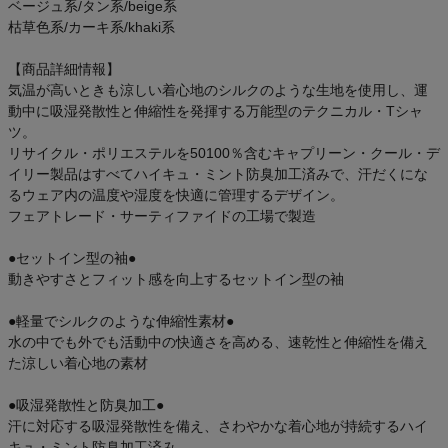
ベージュ系/タン系/beige系
枯草色系/カーキ系/khaki系
【商品詳細情報】
気温が高いときも涼しい着心地のシルクのような生地を使用し、運
動中に吸湿発散性と伸縮性を発揮する万能型のテクニカル・Tシャ
ツ。
リサイクル・ポリエステルを50100％含むキャプリーン・クール・デ
イリー製品はすべてハイキュ・ミント防臭加工済みで、汗だくにな
るウェア内の温度や湿度を快適に管理するデザイン。
フェアトレード・サーティファイドの工場で製造
●セットイン型の袖●
動きやすさとフィット感を向上するセットイン型の袖
●軽量でシルクのような伸縮性素材●
水の中でも外でも活動中の快適さを高める、速乾性と伸縮性を備え
た涼しい着心地の素材
●吸湿発散性と防臭加工●
汗に対応する吸湿発散性を備え、さわやかな着心地が持続するハイ
キュ・ミント防臭加工済み