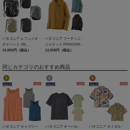
Shirt
パタゴニア レフュジオ・
パタゴニア フーディニ・
デイパック 26L
ジャケット PATAGONIA
PATAGONIA REFUGIO
15,950円（税込）
MS HOUDINI JKT
13,558円（税込）
DAY PACK 47914
同じカテゴリのおすすめ商品
パタゴニア キャプリー
パタゴニア オーバル・
パタゴニア タイダル・