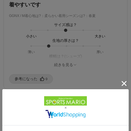
着やすいです
GGNX / M
着心地は?：柔らかい
着用シーズンは?：春夏
サイズ感は？
小さい
大きい
生地の厚さは？
薄い
厚い
横幅は？(シューズ)
続きを見る
細い
広い
パタゴニアのさすがの品質です。
参考になった️
0
すぐに乾くしシンプルなデザインなので合わせやすいです。
ヒロ
購入済み
ご自身の性別を教えてください。：男性
1
ご自身の年代を教えてください：30代
ご自身の身長を教えてください。：185-189cm
ご自身の体型を教えてください。：がっしり
Powered by
ご自身の普段の着用サイズを教えてください。：XL
5/27/2026