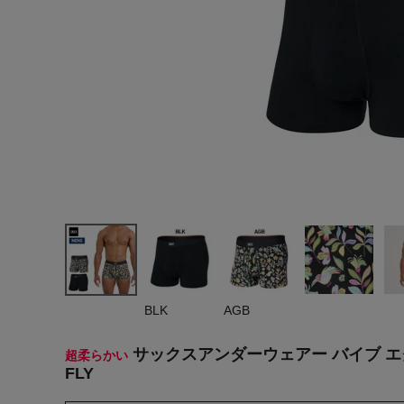
ヨガ
キャンプ・フェス
旅行
通学
ビジネス
生活雑貨
プレゼント
子育て
BLK
AGB
全てのシーンを見る
サックスアンダーウェアー バイブ エクスト
超柔らかい
FLY