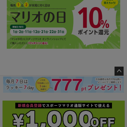
ペー
ジト
ップ
へ