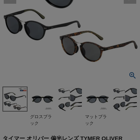
検索
商品が見つからない方はこちら
最近閲覧した商品
タイマー オリ
バー 偏光レ
ンズ TYMER
¥
8,580
OLIVER
(税込)
On
グロスブラ
マットブラ
ック
ック
THE NORTH FACE
タイマー オリバー 偏光レンズ TYMER OLIVER