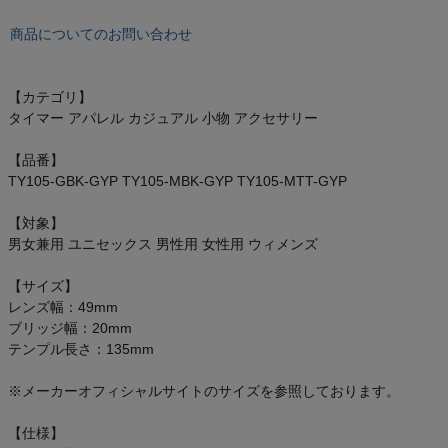
もっと見る
商品についてのお問い合わせ
【カテゴリ】
インフィット INFIT
タイマー アパレル カジュアル 小物 アクセサリー
【品番】
サックス SAXX
TY105-GBK-GYP TY105-MBK-GYP TY105-MTT-GYP
オン On
【対象】
男女兼用 ユニセックス 男性用 女性用 ウィメンズ
【サイズ】
レンズ幅：49mm
スポーツマリオTOP
ブリッジ幅：20mm
テンプル長さ：135mm
ベースボールマリオ（野球商品）
※メーカーオフィシャルサイトのサイズを参照しております。
お気に入り
【仕様】