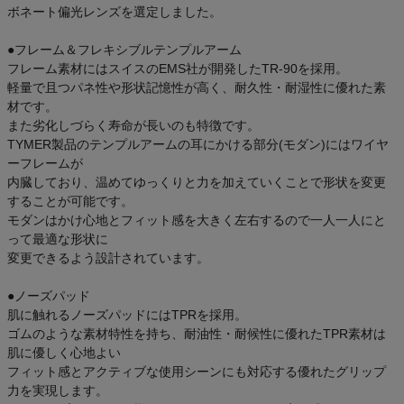
ボネート偏光レンズを選定しました。
●フレーム＆フレキシブルテンプルアーム
フレーム素材にはスイスのEMS社が開発したTR-90を採用。
軽量で且つパネ性や形状記憶性が高く、耐久性・耐湿性に優れた素
材です。
また劣化しづらく寿命が長いのも特徴です。
TYMER製品のテンプルアームの耳にかける部分(モダン)にはワイヤ
ーフレームが
内臓しており、温めてゆっくりと力を加えていくことで形状を変更
することが可能です。
モダンはかけ心地とフィット感を大きく左右するので一人一人にと
って最適な形状に
変更できるよう設計されています。
●ノーズパッド
肌に触れるノーズパッドにはTPRを採用。
ゴムのような素材特性を持ち、耐油性・耐候性に優れたTPR素材は
肌に優しく心地よい
フィット感とアクティブな使用シーンにも対応する優れたグリップ
力を実現します。