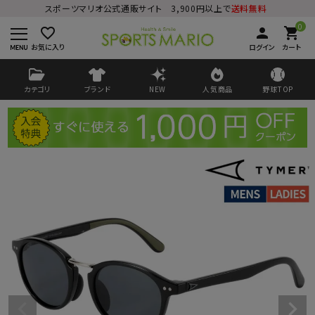
スポーツマリオ公式通販サイト 3,900円以上で
送料無料
0
favorite_border
person
shopping_cart
お気に入り
ログイン
カート
カテゴリ
ブランド
NEW
人気商品
野球TOP
ログイン
会員登録
ようこそ ゲスト 様