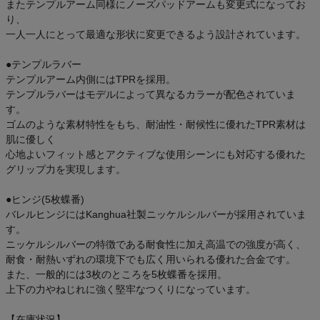
またテンプルアーム同様にノーズパッドアームも変更式になってお
り、
一人一人にとって最適な形状に変更できるよう設計されています。
●テンプルラバー
テンプルアーム内側にはTPRを採用。
テンプルラバーはモデルによって異なるカラーが配色されていま
す。
ゴムのような素材特性をもち、耐油性・耐候性に優れたTPR素材は
肌に優しく
心地よいフィット感とアクティブな使用シーンにも対応する優れた
グリップ力を実現します。
●ヒンジ(5枚蝶番)
バレルヒンジにはKanghua社製ニッケルシルバーが採用されていま
す。
ニッケルシルバーの特徴である耐食性に加え高温での強度が高く、
耐食・耐熱いずれの環境下でも広く用いられる優れた合金です。
また、一般的には3枚のところを5枚蝶番を採用。
上下の力やねじれに強く堅牢なつくりになっています。
【在庫状況】