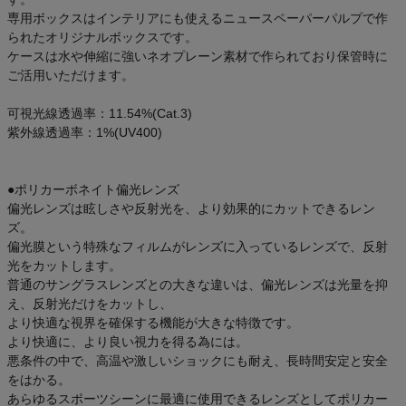
専用ボックスはインテリアにも使えるニュースペーパーパルプで作
られたオリジナルボックスです。
ケースは水や伸縮に強いネオプレーン素材で作られており保管時に
ご活用いただけます。
可視光線透過率：11.54%(Cat.3)
紫外線透過率：1%(UV400)
●ポリカーボネイト偏光レンズ
偏光レンズは眩しさや反射光を、より効果的にカットできるレン
ズ。
偏光膜という特殊なフィルムがレンズに入っているレンズで、反射
光をカットします。
普通のサングラスレンズとの大きな違いは、偏光レンズは光量を抑
え、反射光だけをカットし、
より快適な視界を確保する機能が大きな特徴です。
より快適に、より良い視力を得る為には。
悪条件の中で、高温や激しいショックにも耐え、長時間安定と安全
をはかる。
あらゆるスポーツシーンに最適に使用できるレンズとしてポリカー