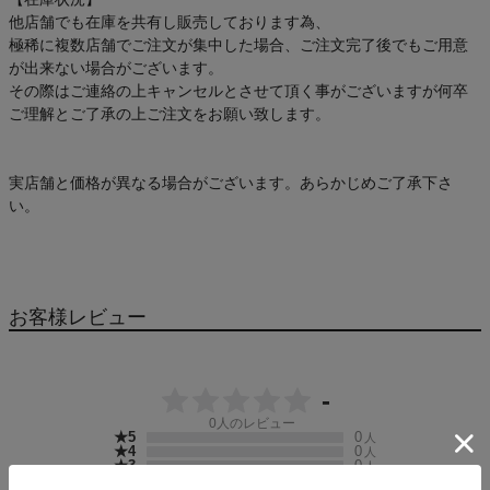
他店舗でも在庫を共有し販売しております為、
極稀に複数店舗でご注文が集中した場合、ご注文完了後でもご用意
が出来ない場合がございます。
その際はご連絡の上キャンセルとさせて頂く事がございますが何卒
ご理解とご了承の上ご注文をお願い致します。
実店舗と価格が異なる場合がございます。あらかじめご了承下さ
い。
お客様レビュー
-
0
人のレビュー
★5
0
人
★4
0
人
★3
0
人
★2
0
人