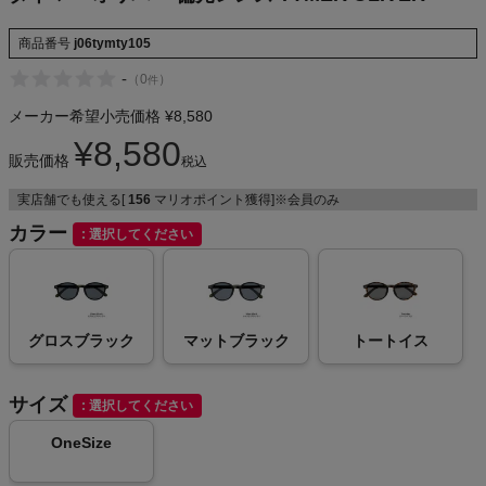
NIKE
商品番号
j06tymty105
CHUMS
-
（
0
）
件
メーカー希望小売価格
¥
8,580
HOKA
¥
8,580
販売価格
税込
もっと見る
実店舗でも使える[
156
マリオポイント獲得]※会員のみ
カラー
選択してください
メンズカジュアルウェア
グロスブラック
マットブラック
トートイス
レディースカジュアルウェア
サイズ
選択してください
メンズスポーツウェア
OneSize
レディーススポーツウェア