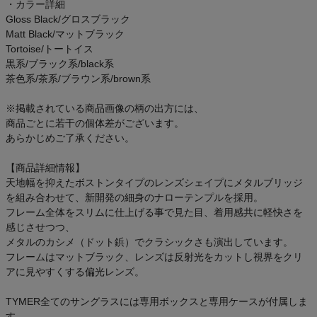
・カラー詳細
ご利用ガイド
Gloss Black/グロスブラック
Matt Black/マットブラック
クーポン一覧
Tortoise/トートイス
黒系/ブラック系/black系
茶色系/茶系/ブラウン系/brown系
商品レビュー
※掲載されている商品画像の柄の出方には、
プロテイン・サプリメントまとめ買い
商品ごとに若干の個体差がございます。
あらかじめご了承ください。
アウトレットセール
【商品詳細情報】
天地幅を抑えたボストンタイプのレンズシェイプにメタルブリッジ
スタッフコーディネート
を組み合わせて、新開発の細身のナローテンプルを採用。
フレーム全体をスリムに仕上げる事で見た目、着用感共に軽快さを
感じさせつつ、
スタッフブログ
メタルのカシメ（ドット鋲）でクラシックさも演出しています。
フレームはマットブラック、レンズは反射光をカットし視界をクリ
アに見やすくする偏光レンズ。
TYMER全てのサングラスには専用ボックスと専用ケースが付属しま
す。