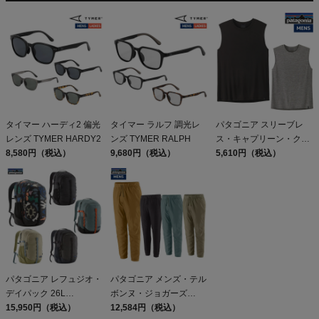
タイマー ハーディ2 偏光
タイマー ラルフ 調光レ
パタゴニア スリーブレ
レンズ TYMER HARDY2
ンズ TYMER RALPH
ス・キャプリーン・クー
8,580円（税込）
9,680円（税込）
ル・デイリー・シャツ
5,610円（税込）
Patagonia Sleeveless
Capilene Cool Daily
Shirt
パタゴニア レフュジオ・
パタゴニア メンズ・テル
デイパック 26L
ボンヌ・ジョガーズ
PATAGONIA REFUGIO
15,950円（税込）
PATAGONIA MS
12,584円（税込）