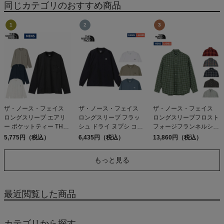
同じカテゴリのおすすめ商品
ザ・ノース・フェイス
ザ・ノース・フェイス
ザ・ノース・フェイス
ロングスリーブ エアリ
ロングスリーブ フラッ
ロングスリーブフロスト
ー ポケットティー THE
シュ ドライ ヌプシ コッ
フォージフランネルシャ
NORTH FACE LS AIRY
トンティー THE NORTH
ツ THE NORTH FACE ア
5,775円（税込）
6,435円（税込）
13,860円（税込）
POCKET TEE K ST UN
FACE
ウトレット セール
W
もっと見る
最近閲覧した商品
カテゴリから探す