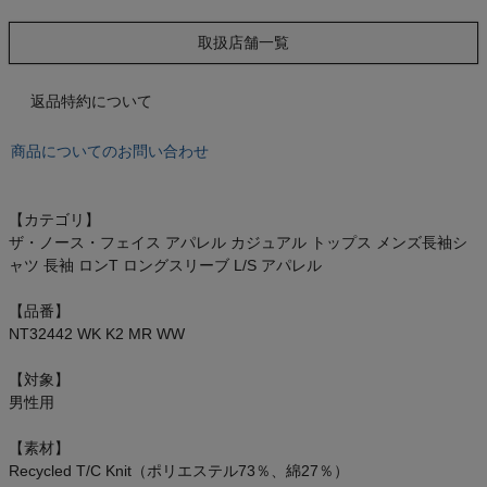
もっと見る
取扱店舗一覧
返品特約について
インフィット INFIT
商品についてのお問い合わせ
サックス SAXX
【カテゴリ】
オン On
ザ・ノース・フェイス アパレル カジュアル トップス メンズ長袖シ
ャツ 長袖 ロンT ロングスリーブ L/S アパレル
【品番】
NT32442 WK K2 MR WW
スポーツマリオTOP
【対象】
ベースボールマリオ（野球商品）
男性用
【素材】
お気に入り
Recycled T/C Knit（ポリエステル73％、綿27％）