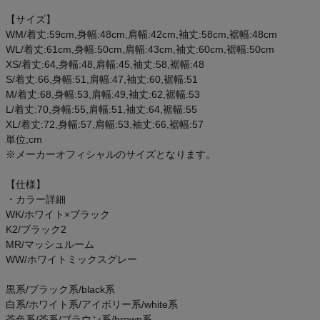
ご利用ガイド
【サイズ】
WM/着丈:59cm,身幅:48cm,肩幅:42cm,袖丈:58cm,裾幅:48cm
クーポン一覧
WL/着丈:61cm,身幅:50cm,肩幅:43cm,袖丈:60cm,裾幅:50cm
XS/着丈:64,身幅:48,肩幅:45,袖丈:58,裾幅:48
S/着丈:66,身幅:51,肩幅:47,袖丈:60,裾幅:51
商品レビュー
M/着丈:68,身幅:53,肩幅:49,袖丈:62,裾幅:53
L/着丈:70,身幅:55,肩幅:51,袖丈:64,裾幅:55
プロテイン・サプリメントまとめ買い
XL/着丈:72,身幅:57,肩幅:53,袖丈:66,裾幅:57
単位;cm
※メーカーオフィシャルのサイズとなります。
アウトレットセール
【仕様】
スタッフコーディネート
・カラー詳細
WK/ホワイト×ブラック
K2/ブラック2
スタッフブログ
MR/マッシュルーム
WW/ホワイトミックスグレー
黒系/ブラック系/black系
白系/ホワイト系/アイボリー系/white系
茶色系/茶系/ブラウン系/brown系