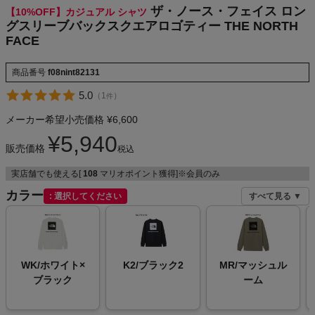
ザ・ノース・フェイス ロン
【10%OFF】カジュアル シャツ
NIKE
グスリーブバックスクエアロゴティー THE NORTH
FACE
CHUMS
商品番号
f08nint82131
HOKA
5.0
（
1
）
件
メーカー希望小売価格
¥
6,600
もっと見る
¥
5,940
販売価格
税込
実店舗でも使える[
108
マリオポイント獲得]※会員のみ
カラー
選択してください
すべて見る ▼
メンズカジュアルウェア
レディースカジュアルウェア
WK/ホワイト×
K2/ブラック2
MR/マッシュル
メンズスポーツウェア
ブラック
ーム
レディーススポーツウェア