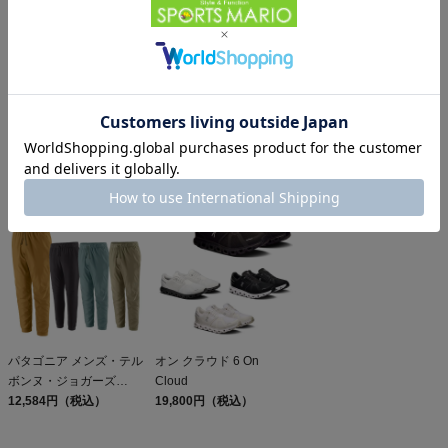
コロンビア ロマ ビスタ
パタゴニア スリーブレ
パタゴニア レフュジオ・
フーディー カジュアル
ス・キャプリーン・クー
デイパック 26L
ウェア アウター 防寒 ジ
12,320円（税込）
ル・デイリー・シャツ
5,610円（税込）
PATAGONIA REFUGIO
15,950円（税込）
ャケット フーディ
Patagonia Sleeveless
DAY PACK 47914
Columbia Loma
Capilene Cool Daily
Vista(TM) Hoodie アウト
Shirt
レット セール
パタゴニア メンズ・テル
オン クラウド 6 On
ボンヌ・ジョガーズ
Cloud
PATAGONIA MS
12,584円（税込）
19,800円（税込）
TERREBONNE
JOGGERS