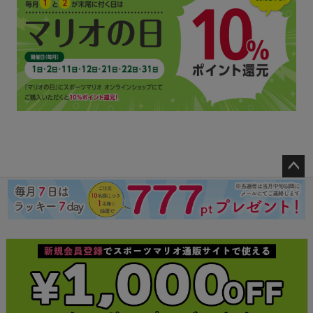
ペー
ジト
ップ
へ