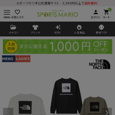
スポーツマリオ公式通販サイト 3,900円以上で
送料無料
0
favorite_border
person
shopping_cart
お気に入り
ログイン
カート
カテゴリ
ブランド
NEW
人気商品
野球TOP
ログイン
会員登録
ようこそ ゲスト 様