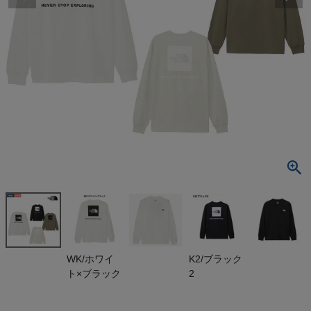
検索
商品が見つからない方はこちら
最近閲覧した商品
ザ・ノース・フ
ェイス ロン
グスリーブバ
¥
5,940
ックスクエア
(税込)
ロゴティー T
HE NORTH F
ACE
On
WK/ホワイ
K2/ブラック
ト×ブラック
2
THE NORTH FACE