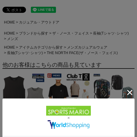
HOME
カジュアル・アウトドア
HOME
ブランドから探す
ザ・ノース・フェイス
長袖(Tシャツ･シャツ)
メンズ
HOME
アイテムカテゴリから探す
メンズカジュアルウェア
長袖(Tシャツ･シャツ)
THE NORTH FACE(ザ・ノース・フェイス)
他のお客様はこちらの商品も見ています
パタゴニア スリーブレ
オン クラブT On Club T
パタゴニア レフュジオ・
ス・キャプリーン・クー
6,600円（税込）
デイパック 26L
ル・デイリー・シャツ
5,610円（税込）
PATAGONIA REFUGIO
15,950円（税込）