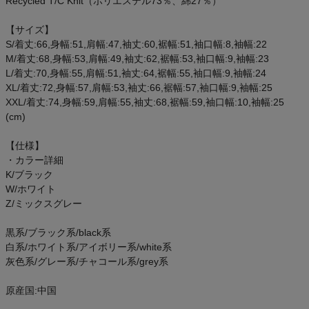
Recycled T/C Knit（ポリエステル73％、綿27％）
アウトレットセール
【サイズ】
S/着丈:66,身幅:51,肩幅:47,袖丈:60,裾幅:51,袖口幅:8,袖幅:22
スタッフコーディネート
M/着丈:68,身幅:53,肩幅:49,袖丈:62,裾幅:53,袖口幅:9,袖幅:23
L/着丈:70,身幅:55,肩幅:51,袖丈:64,裾幅:55,袖口幅:9,袖幅:24
スタッフブログ
XL/着丈:72,身幅:57,肩幅:53,袖丈:66,裾幅:57,袖口幅:9,袖幅:25
XXL/着丈:74,身幅:59,肩幅:55,袖丈:68,裾幅:59,袖口幅:10,袖幅:25
(cm)
【仕様】
・カラー詳細
K/ブラック
W/ホワイト
Z/ミックスグレー
黒系/ブラック系/black系
白系/ホワイト系/アイボリー系/white系
灰色系/グレー系/チャコール系/grey系
原産国:中国