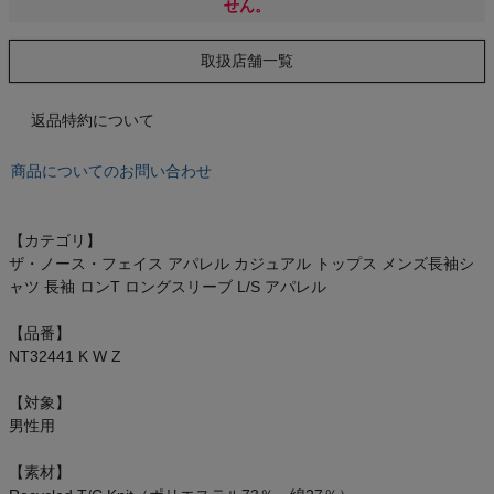
せん。
オン On
取扱店舗一覧
スポーツマリオTOP
返品特約について
商品についてのお問い合わせ
ベースボールマリオ（野球商品）
お気に入り
【カテゴリ】
ザ・ノース・フェイス アパレル カジュアル トップス メンズ長袖シ
ャツ 長袖 ロンT ロングスリーブ L/S アパレル
ご利用ガイド
【品番】
クーポン一覧
NT32441 K W Z
商品レビュー
【対象】
男性用
プロテイン・サプリメントまとめ買い
【素材】