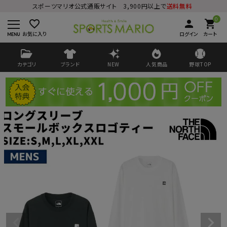
スポーツマリオ公式通販サイト 3,900円以上で
送料無料
0
favorite_border
person
shopping_cart
お気に入り
ログイン
カート
カテゴリ
ブランド
NEW
人気商品
野球TOP
ログイン
会員登録
ようこそ ゲスト 様