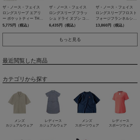
ザ・ノース・フェイス
ザ・ノース・フェイス
ザ・ノース・フェイス
ロングスリーブ エアリ
ロングスリーブ フラッ
ロングスリーブフロスト
ー ポケットティー THE
シュ ドライ ヌプシ コッ
フォージフランネルシャ
NORTH FACE LS AIRY
トンティー THE NORTH
ツ THE NORTH FACE ア
5,775円（税込）
6,435円（税込）
13,860円（税込）
POCKET TEE K ST UN
FACE
ウトレット セール
W
もっと見る
最近閲覧した商品
カテゴリから探す
メンズ
レディース
メンズ
レディース
カジュアルウェア
カジュアルウェア
スポーツウェア
スポーツウェア