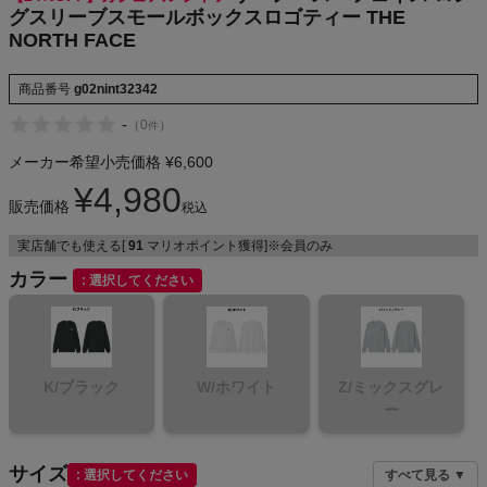
グスリーブスモールボックスロゴティー THE
NORTH FACE
メンズカジュアルウェア
商品番号
g02nint32342
-
（
0
）
件
レディースカジュアルウェア
メーカー希望小売価格
¥
6,600
¥
4,980
メンズスポーツウェア
販売価格
税込
実店舗でも使える[
91
マリオポイント獲得]※会員のみ
レディーススポーツウェア
カラー
選択してください
スポーツシューズ
もっと見る
K/ブラック
W/ホワイト
Z/ミックスグレ
ー
サイズ
選択してください
すべて見る ▼
ヨガ