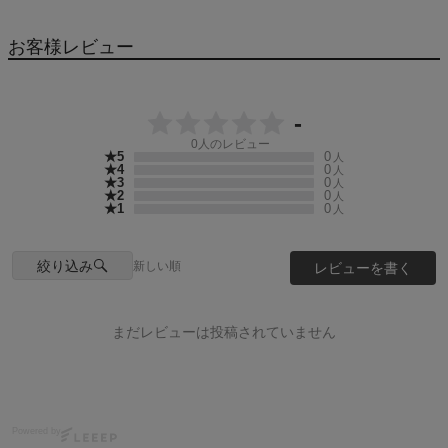
お客様レビュー
-
0
人のレビュー
★5
0
人
★4
0
人
★3
0
人
★2
0
人
★1
0
人
絞り込み
新しい順
レビューを書く
まだレビューは投稿されていません
Powered by