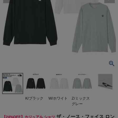
検索
商品が見つからない方はこちら
On
THE NORTH FACE
NIKE
CHUMS
HOKA
K/ブラック
W/ホワイト
Z/ミックス
グレー
もっと見る
ザ・ノース・フェイス ロン
【24%OFF】カジュアル シャツ