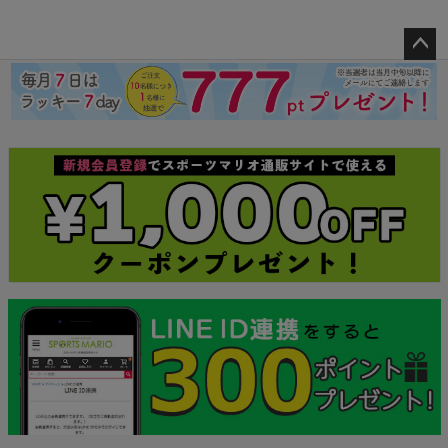
ペー
ジト
ップ
へ