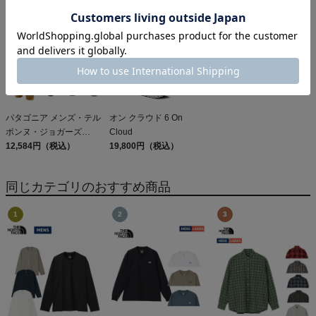
Patagonia Sleeveless
DAY PACK 47914
Capilene Cool Daily
Shirt
パタゴニア メンズ・テル
オン クラウド 6 On
ボンヌ・ジョガーズ
Cloud
PATAGONIA MS
12,584円（税込）
19,800円（税込）
TERREBONNE
JOGGERS
同じカテゴリのおすすめ商品