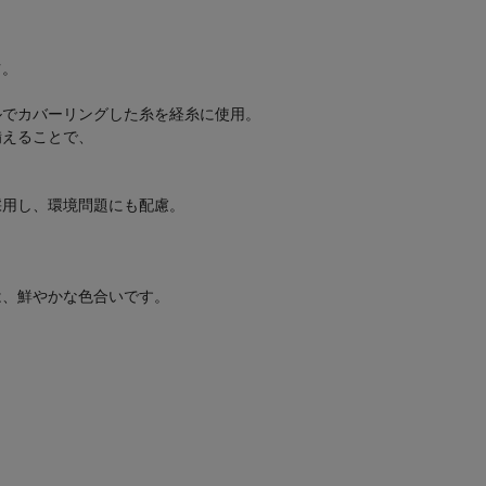
ツ。
ルでカバーリングした糸を経糸に使用。
備えることで、
採用し、環境問題にも配慮。
。
。
は、鮮やかな色合いです。
。