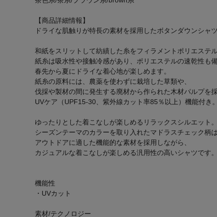
【商品詳細情報】
ドライな肌触りが特長の素材を採用したボタンダウンシャ
和紙をスリットして紡績した糸をフィラメントポリエステ
紙糸は吸水性や接触冷感があり、ポリエステルの速乾性も
春先から夏にドライな着心地が楽しめます。
紙糸の原料には、農薬を使わずに栽培した草類や、
伐採や製材の間に発生する廃材から作られた木材パルプを
UVケア（UPF15-30、紫外線カット率85％以上）機能付き
ゆったりとした着こなしが楽しめるリラックスシルエット
シーズンテーマのカラーを取り入れたマドラスチェック柄
アウトドアに適した機能的な素材を採用しながら、
カジュアルな着こなしが楽しめる汎用性の高いシャツです
機能性
・UVカット
素材/テクノロジー