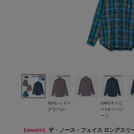
ヨガ
キャンプ・フェス
旅行
通学
ビジネス
生活雑貨
プレゼント
子育て
IG/Iレッド×
UA/Uネイビ
全てのシーンを見る
グラベル
ー×オーバジ
ーン
ザ・ノース・フェイス ロングスリーブマ
【35%OFF】