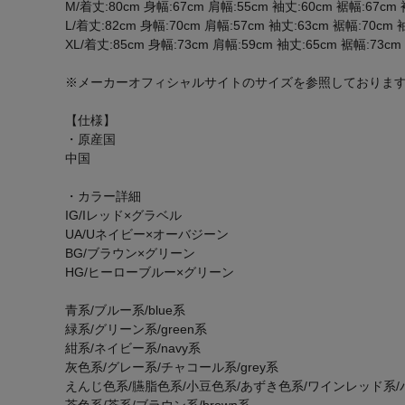
M/着丈:80cm 身幅:67cm 肩幅:55cm 袖丈:60cm 裾幅:67c
L/着丈:82cm 身幅:70cm 肩幅:57cm 袖丈:63cm 裾幅:70cm
XL/着丈:85cm 身幅:73cm 肩幅:59cm 袖丈:65cm 裾幅:73c
※メーカーオフィシャルサイトのサイズを参照しておりま
【仕様】
・原産国
中国
・カラー詳細
IG/Iレッド×グラベル
UA/Uネイビー×オーバジーン
BG/ブラウン×グリーン
HG/ヒーローブルー×グリーン
青系/ブルー系/blue系
緑系/グリーン系/green系
紺系/ネイビー系/navy系
灰色系/グレー系/チャコール系/grey系
えんじ色系/臙脂色系/小豆色系/あずき色系/ワインレッド系
茶色系/茶系/ブラウン系/brown系