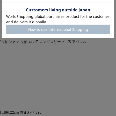
袖シャツ 長袖 ロンT ロングスリーブ L/S アパレル
 袖口囲:22cm 首まわり:39cm