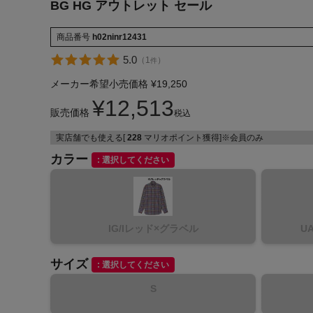
BG HG アウトレット セール
商品番号
h02ninr12431
5.0
（
1
）
件
メーカー希望小売価格
¥
19,250
インフィット INFIT
¥
12,513
販売価格
税込
サックス SAXX
実店舗でも使える[
228
マリオポイント獲得]※会員のみ
オン On
カラー
選択してください
IG/Iレッド×グラベル
U
サイズ
選択してください
S