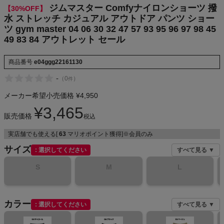
ジムマスター Comfyナイロンショーツ 撥
【30%OFF】
水 ストレッチ カジュアル アウトドア パンツ ショー
ツ gym master 04 06 30 32 47 57 93 95 96 97 98 45
メンズカジュアルウェア
49 83 84 アウトレット セール
商品番号
e04ggg22161130
レディースカジュアルウェア
-
（
0
）
件
メンズスポーツウェア
メーカー希望小売価格
¥
4,950
¥
3,465
レディーススポーツウェア
販売価格
税込
実店舗でも使える[
63
マリオポイント獲得]※会員のみ
スポーツシューズ
サイズ
選択してください
すべて見る ▼
もっと見る
S
M
L
カラー
選択してください
すべて見る ▼
ヨガ