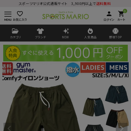
スポーツマリオ公式通販サイト 3,900円以上で
送料無料
0
favorite_border
person
shopping_cart
お気に入り
ログイン
カート
カテゴリ
ブランド
NEW
人気商品
野球TOP
ログイン
会員登録
ようこそ ゲスト 様