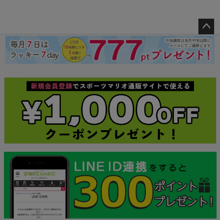
ペー
ジト
ップ
へ