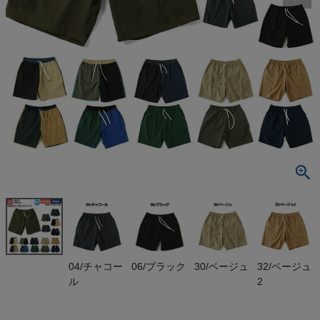
検索
商品が見つからない方はこちら
On
THE NORTH FACE
NIKE
CHUMS
HOKA
04/チャコー
06/ブラック
30/ベージュ
32/ベージュ
ル
2
もっと見る