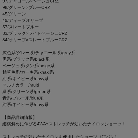
97/チャコール×ベージュCRZ
98/グリーン×ブルーCRZ
45/グリーン
49/ディープオリーブ
57/スレートブルー
83/ブラック×ライトベージュCRZ
84/オリーブ×スレートブルーCRZ
灰色系/グレー系/チャコール系/grey系
黒系/ブラック系/black系
ベージュ系/タン系/beige系
枯草色系/カーキ系/khaki系
紺系/ネイビー系/navy系
マルチカラー/multi
緑系/グリーン系/green系
青系/ブルー系/blue系
紺系/ネイビー系/navy系
【商品詳細情報】
縦横斜めに伸びる4WAYストレッチが効いたナイロンショーツ！
ストレッチの効いたナイロンを使用したショーツ（短パン）。