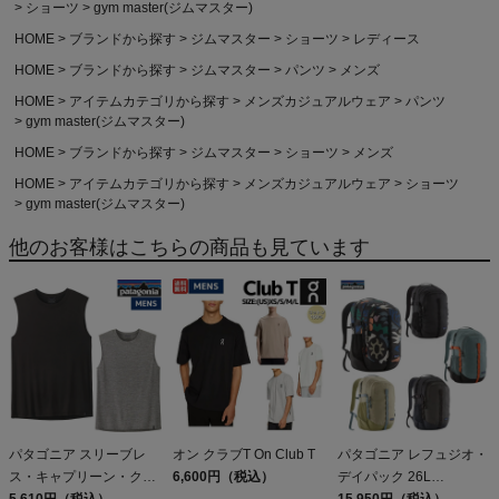
ショーツ
gym master(ジムマスター)
HOME
ブランドから探す
ジムマスター
ショーツ
レディース
HOME
ブランドから探す
ジムマスター
パンツ
メンズ
HOME
アイテムカテゴリから探す
メンズカジュアルウェア
パンツ
gym master(ジムマスター)
HOME
ブランドから探す
ジムマスター
ショーツ
メンズ
HOME
アイテムカテゴリから探す
メンズカジュアルウェア
ショーツ
gym master(ジムマスター)
他のお客様はこちらの商品も見ています
パタゴニア スリーブレ
オン クラブT On Club T
パタゴニア レフュジオ・
ス・キャプリーン・クー
6,600円（税込）
デイパック 26L
ル・デイリー・シャツ
5,610円（税込）
PATAGONIA REFUGIO
15,950円（税込）