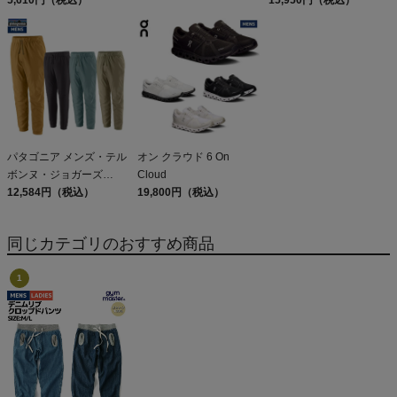
Patagonia Sleeveless
DAY PACK 47914
Capilene Cool Daily
Shirt
パタゴニア メンズ・テル
オン クラウド 6 On
ボンヌ・ジョガーズ
Cloud
PATAGONIA MS
12,584円（税込）
19,800円（税込）
TERREBONNE
JOGGERS
同じカテゴリのおすすめ商品