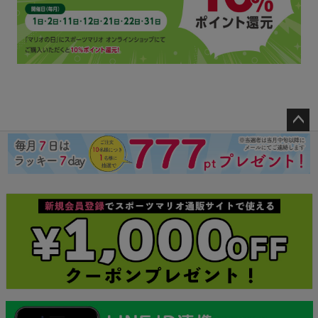
ペー
ジト
ップ
へ