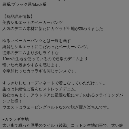
黒系/ブラック系/black系
【商品詳細情報】
美脚シルエットのベーカーパンツ
人気のデニム素材に新たにカツラギ生地が加わりました
ゆるいベーカーパンツとは一線を画す、
綺麗なシルエットにこだわったベーカーパンツ。
従来のデニムより少しライトな
10ozの生地を使っているので通常のデニムより
軽いため履きやすさを感じます。
今季加わったカツラギも同じオンスです。
すっきりしたコーディネートで着こなしていただけます。
生地は伸縮性に富んだストレッチデニム。
着心地もよく、アウトドアに最適な股にマチのあるクライミングパ
ンツ仕様！
ウエストはウェービングベルトなので脱ぎ履き楽ちんです。
●カツラギ生地
太い糸で織った厚手のツイル（綾織）コットン生地の事で、太い綾