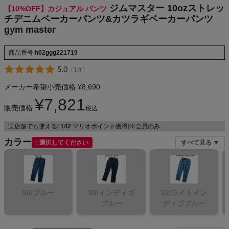
ジムマスター 10ozストレッ
【10%OFF】カジュアル パンツ
NIKE
チデニムベーカーパンツ&カツラギベーカーパンツ
gym master
CHUMS
商品番号
h02ggg221719
HOKA
5.0
（
1
）
件
メーカー希望小売価格
¥
8,690
もっと見る
¥
7,821
販売価格
税込
実店舗でも使える[
142
マリオポイント獲得]※会員のみ
カラー
選択してください
すべて見る ▼
メンズカジュアルウェア
レディースカジュアルウェア
56/ブルー
58/インディゴ
52/ライトイン
メンズスポーツウェア
ブルー
ディゴブルー
レディーススポーツウェア