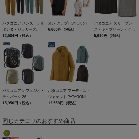
パタゴニア メンズ・テル
オン クラブT On Club T
パタゴニア スリーブレ
ボンヌ・ジョガーズ
6,600円（税込）
ス・キャプリーン・クー
PATAGONIA MS
12,584円（税込）
ル・デイリー・シャツ
5,610円（税込）
TERREBONNE
Patagonia Sleeveless
JOGGERS
Capilene Cool Daily
Shirt
パタゴニア レフュジオ・
パタゴニア フーディニ・
デイパック 26L
ジャケット PATAGONIA
PATAGONIA REFUGIO
15,950円（税込）
MS HOUDINI JKT
13,558円（税込）
DAY PACK 47914
同じカテゴリのおすすめ商品