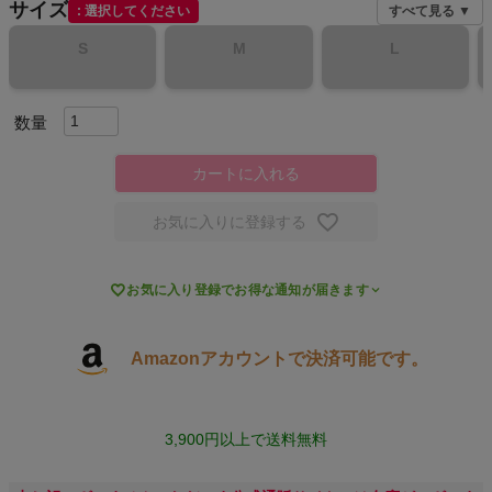
サイズ
選択してください
すべて見る ▼
スポーツシューズ
S
M
L
もっと見る
カートに入れる
ヨガ
お気に入りに登録する
キャンプ・フェス

お気に入り登録でお得な通知が届きます
旅行
Amazonアカウントで決済可能です。
通学
ビジネス
3,900円以上で送料無料