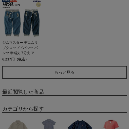
ジムマスター デニムリ
ブクロップドパンツ パ
ンツ 半端丈 7分丈 アン
クルパンツ ゆったり ク
6,237円（税込）
ライミング カジュアル
gym master 56 59
もっと見る
最近閲覧した商品
カテゴリから探す