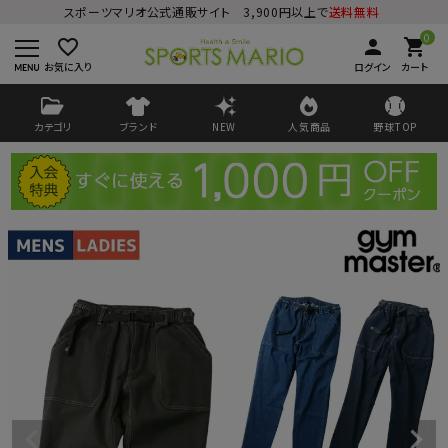
スポーツマリオ公式通販サイト 3,900円以上で
送料無料
0
favorite_border
person
shopping_cart
お気に入り
ログイン
カート
カテゴリ
ブランド
NEW
人気商品
野球TOP
ログイン
会員登録
ようこそ ゲスト 様