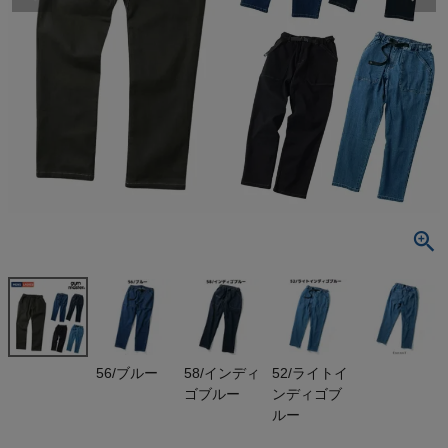
検索
商品が見つからない方はこちら
最近閲覧した商品
ジムマスター
10ozストレ
ッチデニムベ
¥
7,821
ーカーパンツ
(税込)
&カツラギベ
ーカーパンツ
gym master
On
56/ブルー
58/インディ
52/ライトイ
ゴブルー
ンディゴブ
THE NORTH FACE
ルー