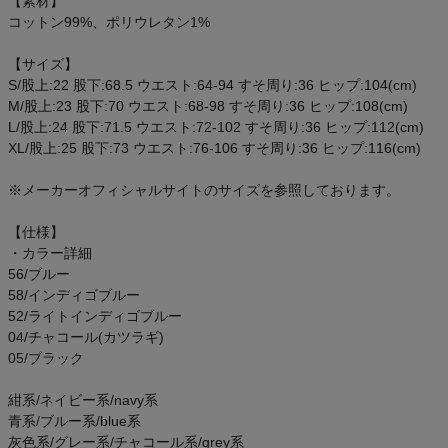
【素材】
ご利用ガイド
コットン99%、ポリウレタン1%
【サイズ】
クーポン一覧
S/股上:22 股下:68.5 ウエスト:64-94 すそ周り:36 ヒップ:104(cm)
M/股上:23 股下:70 ウエスト:68-98 すそ周り:36 ヒップ:108(cm)
商品レビュー
L/股上:24 股下:71.5 ウエスト:72-102 すそ周り:36 ヒップ:112(cm)
XL/股上:25 股下:73 ウエスト:76-106 すそ周り:36 ヒップ:116(cm)
プロテイン・サプリメントまとめ買い
※メーカーオフィシャルサイトのサイズを参照しております。
アウトレットセール
【仕様】
・カラー詳細
スタッフコーディネート
56/ブルー
58/インディゴブルー
52/ライトインディゴブルー
スタッフブログ
04/チャコール(カツラギ)
05/ブラック
紺系/ネイビー系/navy系
青系/ブルー系/blue系
灰色系/グレー系/チャコール系/grey系