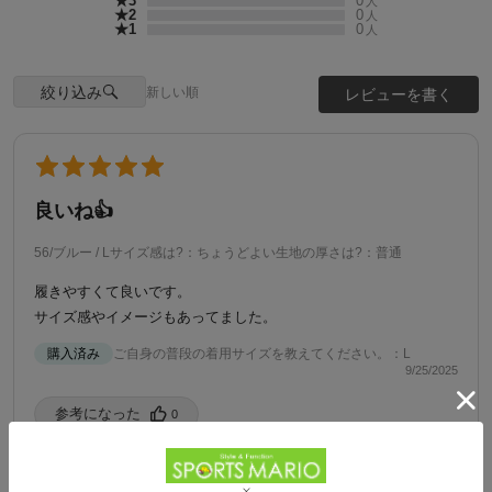
★3
0
人
★2
0
人
★1
0
人
絞り込み
新しい順
レビューを書く
良いね👍
56/ブルー / L
サイズ感は?：ちょうどよい
生地の厚さは?：普通
履きやすくて良いです。
サイズ感やイメージもあってました。
購入済み
ご自身の普段の着用サイズを教えてください。：L
9/25/2025
参考になった️
0