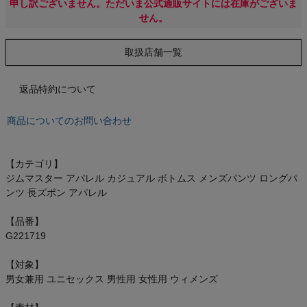
もっと見る
申し訳ございません。ただいま公式通販サイトには在庫がございま
せん。
取扱店舗一覧
インフィット INFIT
返品特約について
サックス SAXX
商品についてのお問い合わせ
オン On
【カテゴリ】
ジムマスター アパレル カジュアル ボトムス メンズパンツ ロングパ
ンツ 長ズボン アパレル
スポーツマリオTOP
【品番】
G221719
ベースボールマリオ（野球商品）
【対象】
男女兼用 ユニセックス 男性用 女性用 ウィメンズ
お気に入り