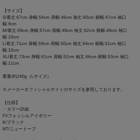
ご利用ガイド
【サイズ】
S/着丈:67cm 身幅:54cm 肩幅:46cm 袖丈:60cm 裾幅:47cm 袖口
クーポン一覧
幅:9cm
M/着丈:69cm 身幅:57cm 肩幅:48cm 袖丈:62cm 裾幅:49cm 袖口
商品レビュー
幅:10cm
L/着丈:71cm 身幅:59cm 肩幅:50cm 袖丈:64cm 裾幅:51cm 袖口
幅:10cm
プロテイン・サプリメントまとめ買い
XL/着丈:73cm 身幅:61cm 肩幅:52cm 袖丈:66cm 裾幅:53cm 袖口
幅:11cm
アウトレットセール
重量/約240g（Lサイズ）
スタッフコーディネート
※メーカーオフィシャルサイトのサイズを参照しております。
スタッフブログ
【仕様】
・カラー詳細
FI/フォッシルアイボリー
K/ブラック
NT/ニュートープ