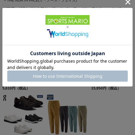
THE NORTH FACE(ザ・ノース・フェイス)
HOME
ブランドから探す
ザ・ノース・フェイス
アウター
メンズ
他のお客様はこちらの商品も見ています
パタゴニア スリーブレ
オン クラブT On Club T
パタゴニア レフュジオ・
ス・キャプリーン・クー
6,600円（税込）
デイパック 26L
ル・デイリー・シャツ
5,610円（税込）
PATAGONIA REFUGIO
15,950円（税込）
Patagonia Sleeveless
DAY PACK 47914
Capilene Cool Daily
Shirt