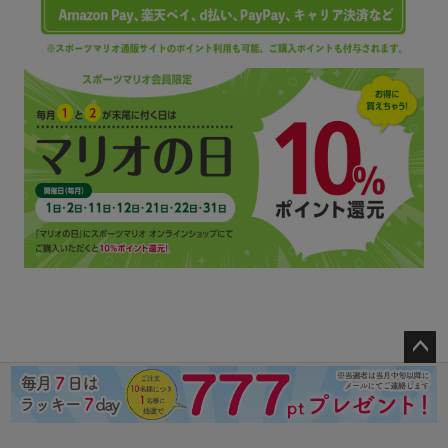
ペー
ジト
ップ
へ