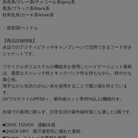
灰色系/グレー系/チャコール系/grey系
黒系/ブラック系/black系
枯草色系/カーキ系/khaki系
・原産国/ベトナム
【商品詳細情報】
水辺でのアクティビティやキャンプシーンで活用できるフード付き
ジャケットです。
リサイクルポリエステルの機能糸を使用したハイゲージニット素材
は、適度なストレッチ性とキックバック性を持ちながら、軽やかな
着心地。
薄手ながら光沢の少ない糸を使用することで透け感を抑えていま
す。
UVプロテクト(UPF50＋、紫外線カット率95%以上)機能付き。
水場での着用に限らず、日常生活の紫外線対策にも適した1着です。
■COOL TOUCH 接触冷感
■QUICK DRY 吸汗速乾性に優れた素材。
■Stretch ストレッチ素材を使用。