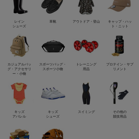
レイン
革靴
アウトドア・登山
キャップ・ハッ
シューズ
ト・ニット
カジュアルバッ
スポーツバッグ・
トレーニング
プロテイン・サプ
グ・アクセサリ
スポーツ小物
用品
リメント
ー・小物
キッズ
キッズ
スイミング
その他の
アパレル
シューズ
競技用品