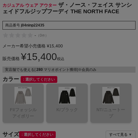
ザ・ノース・フェイス サンシ
カジュアル ウェア アウター
NIKE
ェイドフルジップフーディ THE NORTH FACE
CHUMS
商品番号
j04ninp22435
-
（
0
）
件
HOKA
メーカー希望小売価格
¥
15,400
もっと見る
¥
15,400
販売価格
税込
実店舗でも使える[
280
マリオポイント獲得]※会員のみ
カラー
選択してください
メンズカジュアルウェア
レディースカジュアルウェア
FI/フォッシル
K/ブラック
NT/ニュートー
アイボリー
プ
メンズスポーツウェア
レディーススポーツウェア
サイズ
選択してください
すべて見る ▼