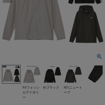
検索
商品が見つからない方はこちら
最近閲覧した商品
ザ・ノース・フ
ェイス サンシ
ェイドフルジ
¥
15,400
ップフーディ
(税込)
THE NORTH
FACE
On
FI/フォッシ
K/ブラック
NT/ニュート
ルアイボリ
ープ
THE NORTH FACE
ー