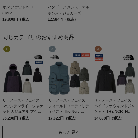
オン クラウド 6 On
パタゴニア メンズ・テル
Cloud
ボンヌ・ジョガーズ
19,800円（税込）
PATAGONIA MS
12,584円（税込）
TERREBONNE
JOGGERS
同じカテゴリのおすすめ商品
ザ・ノース・フェイス
ザ・ノース・フェイス
ザ・ノース・フェイス
マウンテンライトジャケ
フィールドユーティリテ
ハイドレナウィンドジャ
ット カジュアル アウト
ィベスト The North
ケット THE NORTH
ドア ウェア アウター 防
Face field utility vest
FACE Hydrena Wind
35,200円（税込）
17,622円（税込）
14,630円（税込）
水 防風 保温 シェルジャ
Jacket アウトレット セ
ケット ゴアテックス
ール
もっと見る
THE NORTH FACE