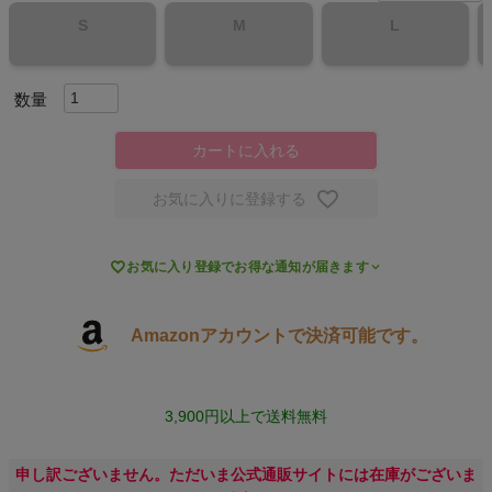
S
M
L
スポーツシューズ
もっと見る
カートに入れる
お気に入りに登録する
ヨガ

お気に入り登録でお得な通知が届きます
キャンプ・フェス
旅行
Amazonアカウントで決済可能です。
通学
3,900円以上で送料無料
ビジネス
申し訳ございません。ただいま公式通販サイトには在庫がございま