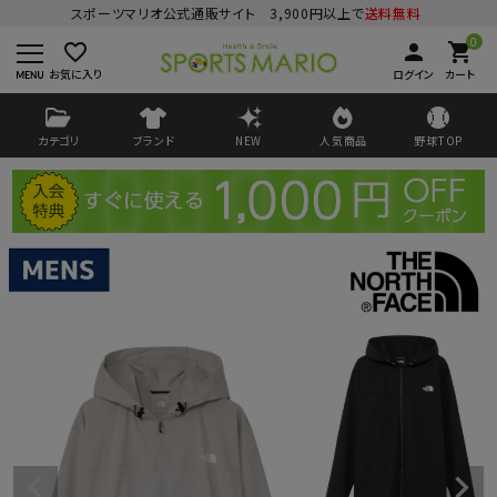
スポーツマリオ公式通販サイト 3,900円以上で
送料無料
0
favorite_border
person
shopping_cart
お気に入り
ログイン
カート
カテゴリ
ブランド
NEW
人気商品
野球TOP
ログイン
会員登録
ようこそ ゲスト 様