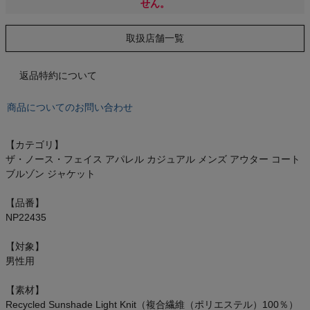
もっと見る
せん。
取扱店舗一覧
返品特約について
インフィット INFIT
商品についてのお問い合わせ
サックス SAXX
【カテゴリ】
オン On
ザ・ノース・フェイス アパレル カジュアル メンズ アウター コート
ブルゾン ジャケット
【品番】
スポーツマリオTOP
NP22435
【対象】
ベースボールマリオ（野球商品）
男性用
お気に入り
【素材】
Recycled Sunshade Light Knit（複合繊維（ポリエステル）100％）