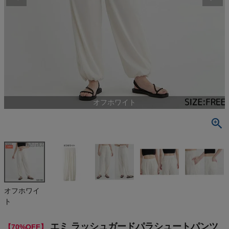
検索
商品が見つからない方はこちら
最近閲覧した商品
オフホワイト
エミ ラッシュ
ガードパラシ
ュートパンツ
¥
5,940
裏地あり ウ
(税込)
エストゴム
ポケットあり
カジュアル
パンツ スポ
On
オフホワイ
ーティ 撥水
ト
加工 防風 U
Vカット ワイ
THE NORTH FACE
ドシルエット
エミ ラッシュガードパラシュートパンツ
【70%OFF】