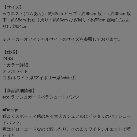
【サイズ】
F/ウエスト(ゴムあり)：約62cm ヒップ：約98cm 股上：約38cm 股
下：約68cm わたり周り：約66cm ひざ周り：約55cm 裾幅(ゴムあ
り)：約24cm
※メーカーオフィシャルサイトのサイズを参照しております。
【仕様】
24SS
・カラー詳細
オフホワイト
白系/ホワイト系/アイボリー系/white系
【商品詳細情報】
eco ラッシュガードパラシュートパンツ
■Design
程よくスポーティ感のある大人カジュアルにピッタリのパラシュー
トパンツ。
裾はドローコードなので絞ったり、そのままワイドシルエットで着
たりと