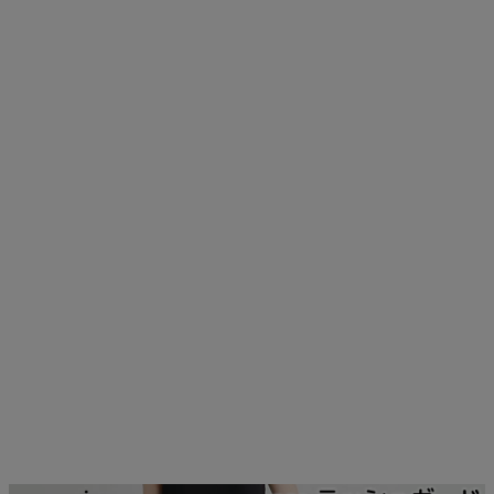
ご利用ガイド
クーポン一覧
商品レビュー
プロテイン・サプリメントまとめ買い
アウトレットセール
スタッフコーディネート
スタッフブログ