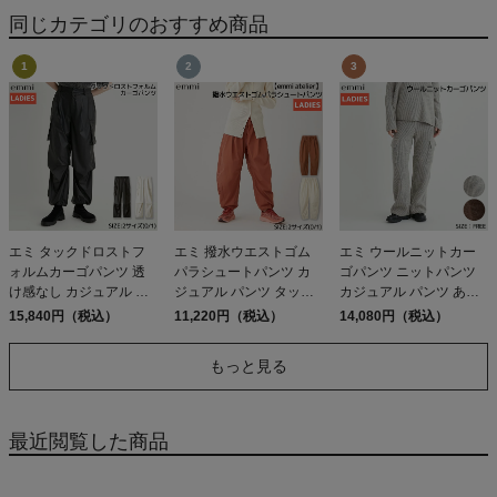
同じカテゴリのおすすめ商品
エミ タックドロストフ
エミ 撥水ウエストゴム
エミ ウールニットカー
ォルムカーゴパンツ 透
パラシュートパンツ カ
ゴパンツ ニットパンツ
け感なし カジュアル パ
ジュアル パンツ タック
カジュアル パンツ あぜ
ンツ ウエストゴム ポケ
パンツ ハンドウォッシ
編み メリノウール あっ
15,840円（税込）
11,220円（税込）
14,080円（税込）
ットあり やや薄手 光沢
ャブル 撥水 emmi atelier
たか ゆったり リュクス
感 伸縮性 emmi
アウトレット セール
emmi
もっと見る
最近閲覧した商品