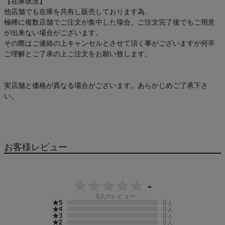
【在庫状況】
他店舗でも在庫を共有し販売しております為、
極稀に複数店舗でご注文が集中した場合、ご注文完了後でもご用意
が出来ない場合がございます。
その際はご連絡の上キャンセルとさせて頂く事がございますが何卒
ご理解とご了承の上ご注文をお願い致します。
実店舗と価格が異なる場合がございます。あらかじめご了承下さ
い。
お客様レビュー
-
0
人のレビュー
★5
0
人
★4
0
人
★3
0
人
★2
0
人