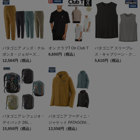
パタゴニア メンズ・テル
オン クラブT On Club T
パタゴニア スリーブレ
ボンヌ・ジョガーズ
6,600円（税込）
ス・キャプリーン・クー
PATAGONIA MS
12,584円（税込）
ル・デイリー・シャツ
5,610円（税込）
TERREBONNE
Patagonia Sleeveless
JOGGERS
Capilene Cool Daily
Shirt
パタゴニア レフュジオ・
パタゴニア フーディニ・
デイパック 26L
ジャケット PATAGONIA
PATAGONIA REFUGIO
15,950円（税込）
MS HOUDINI JKT
13,558円（税込）
DAY PACK 47914