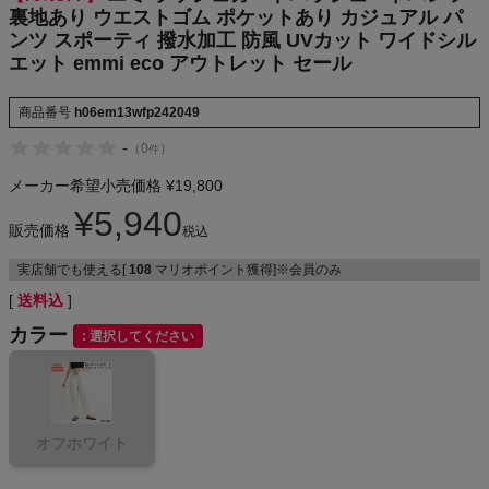
emmi eco
裏地あり ウエストゴム ポケットあり カジュアル パ
NIKE
アウトレット
ンツ スポーティ 撥水加工 防風 UVカット ワイドシル
セール
エット emmi eco アウトレット セール
CHUMS
商品番号
h06em13wfp242049
HOKA
-
（
0
）
件
メーカー希望小売価格
¥
19,800
もっと見る
¥
5,940
販売価格
税込
実店舗でも使える[
108
マリオポイント獲得]※会員のみ
送料込
メンズカジュアルウェア
カラー
選択してください
レディースカジュアルウェア
メンズスポーツウェア
オフホワイト
レディーススポーツウェア