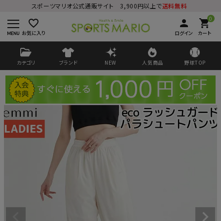
スポーツマリオ公式通販サイト 3,900円以上で
送料無料
0
favorite_border
person
shopping_cart
お気に入り
ログイン
カート
カテゴリ
ブランド
NEW
人気商品
野球TOP
ログイン
会員登録
ようこそ ゲスト 様