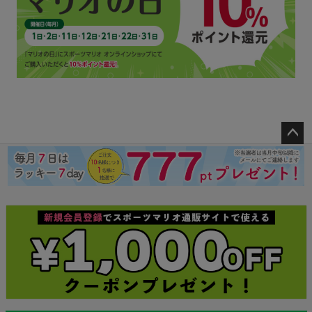
ペー
ジト
ップ
へ