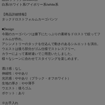
白系/ホワイト系/アイボリー系/white系
【商品詳細情報】
タックドロストフォルムカーゴパンツ
■Design
今期のカーゴパンツは膝下にたっぷりの素材をドロストで絞ってフ
ォルムが作れ、
アシンメトリーのタックを仕込んで動きのあるシルエットを演出。
ウエストは後ろ部分がゴム仕様でストレスフリー。
カラーによって素材違いでご用意いたしました。
様々なシーンに合わせてスタイリングを楽しめます。
透け感：なし
伸縮性：ややあり
光沢感：ややあり（ブラック・オフホワイト）
生地の厚さ：やや薄手
ウエスト：後ろゴム
ポケット：あり
※お手入れ