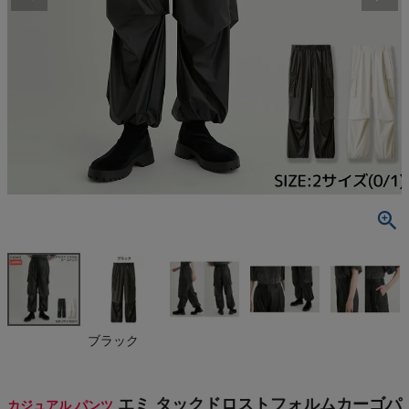
検索
商品が見つからない方はこちら
最近閲覧した商品
エミ タックド
ロストフォル
ムカーゴパン
¥
15,840
ツ 透け感な
(税込)
し カジュアル
パンツ ウエ
ストゴム ポケ
ットあり やや
On
ブラック
薄手 光沢感
伸縮性 emm
i
THE NORTH FACE
エミ タックドロストフォルムカーゴパ
カジュアル パンツ