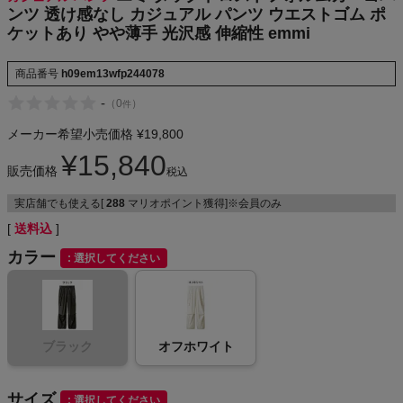
ンツ 透け感なし カジュアル パンツ ウエストゴム ポ
NIKE
ケットあり やや薄手 光沢感 伸縮性 emmi
CHUMS
商品番号
h09em13wfp244078
-
（
0
）
件
HOKA
メーカー希望小売価格
¥
19,800
もっと見る
¥
15,840
販売価格
税込
実店舗でも使える[
288
マリオポイント獲得]※会員のみ
送料込
メンズカジュアルウェア
カラー
選択してください
レディースカジュアルウェア
メンズスポーツウェア
ブラック
オフホワイト
レディーススポーツウェア
サイズ
選択してください