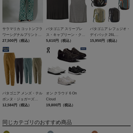
サラマリカ コットンフラ
パタゴニア スリーブレ
パタゴニア レフュジオ・
ワーシグナルプリントパ
ス・キャプリーン・クー
デイパック 26L
ンツ Sara mallika Cotton
27,500円（税込）
ル・デイリー・シャツ
5,610円（税込）
PATAGONIA REFUGIO
15,950円（税込）
Flower Signal Print Pants
Patagonia Sleeveless
DAY PACK 47914
Capilene Cool Daily
Shirt
パタゴニア メンズ・テル
オン クラウド 6 On
ボンヌ・ジョガーズ
Cloud
PATAGONIA MS
12,584円（税込）
19,800円（税込）
TERREBONNE
JOGGERS
同じカテゴリのおすすめ商品