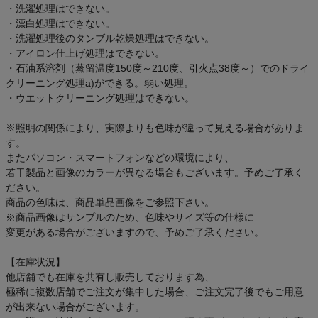
・洗濯処理はできない。
・漂白処理はできない。
・洗濯処理後のタンブル乾燥処理はできない。
・アイロン仕上げ処理はできない。
・石油系溶剤（蒸留温度150度～210度、引火点38度～）でのドライ
クリーニング処理a)ができる。弱い処理。
・ウエットクリーニング処理はできない。
※照明の関係により、実際よりも色味が違って見える場合がありま
す。
またパソコン・スマートフォンなどの環境により、
若干製品と画像のカラーが異なる場合もございます。予めご了承く
ださい。
商品の色味は、商品単品画像をご参照下さい。
※商品画像はサンプルのため、色味やサイズ等の仕様に
変更がある場合がございますので、予めご了承ください。
【在庫状況】
他店舗でも在庫を共有し販売しております為、
極稀に複数店舗でご注文が集中した場合、ご注文完了後でもご用意
が出来ない場合がございます。