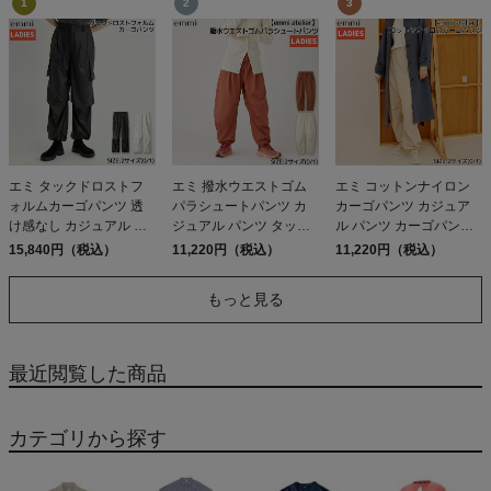
エミ タックドロストフ
エミ 撥水ウエストゴム
エミ コットンナイロン
ォルムカーゴパンツ 透
パラシュートパンツ カ
カーゴパンツ カジュア
け感なし カジュアル パ
ジュアル パンツ タック
ル パンツ カーゴパンツ
ンツ ウエストゴム ポケ
パンツ ハンドウォッシ
ウエストゴムあり ハン
15,840円（税込）
11,220円（税込）
11,220円（税込）
ットあり やや薄手 光沢
ャブル 撥水 emmi atelier
ドウォッシャブル emmi
感 伸縮性 emmi
アウトレット セール
atelier アウトレット セ
もっと見る
ール
最近閲覧した商品
カテゴリから探す