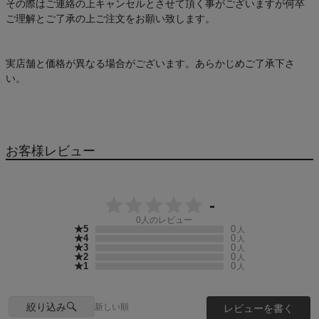
その際はご連絡の上キャンセルとさせて頂く事がございますが何卒
ご理解とご了承の上ご注文をお願い致します。
実店舗と価格が異なる場合がございます。あらかじめご了承下さ
い。
お客様レビュー
-
0
人のレビュー
★5
0
人
★4
0
人
★3
0
人
★2
0
人
★1
0
人
絞り込み
新しい順
レビューを書く