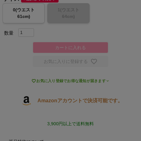
0(ウエスト
1(ウエスト
スポーツシューズ
61cm)
64cm)
もっと見る
カートに入れる
お気に入りに登録する
ヨガ
キャンプ・フェス

お気に入り登録でお得な通知が届きます
旅行
Amazonアカウントで決済可能です。
通学
3,900円以上で送料無料
ビジネス