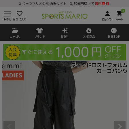
スポーツマリオ公式通販サイト 3,900円以上で
送料無料
0
favorite_border
person
shopping_cart
お気に入り
ログイン
カート
カテゴリ
ブランド
NEW
人気商品
野球TOP
ログイン
会員登録
ようこそ ゲスト 様