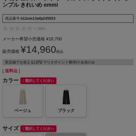
ンプル きれいめ emmi
NIKE
商品番号
h12em13wfp245053
CHUMS
-
（
0
）
件
HOKA
メーカー希望小売価格
¥
18,700
¥
14,960
販売価格
もっと見る
税込
実店舗でも使える[
272
マリオポイント獲得]※会員のみ
送料込
カラー
選択してください
メンズカジュアルウェア
レディースカジュアルウェア
ベージュ
ブラック
メンズスポーツウェア
サイズ
選択してください
レディーススポーツウェア