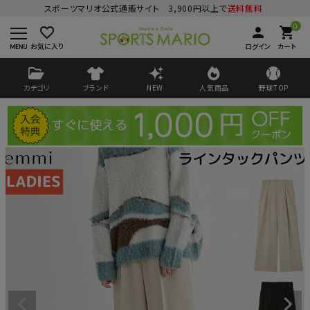
スポーツマリオ公式通販サイト 3,900円以上で
送料無料
0
favorite_border
person
shopping_cart
お気に入り
ログイン
カート
カテゴリ
ブランド
NEW
人気商品
野球TOP
ログイン
会員登録
ようこそ ゲスト 様