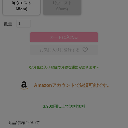
0(ウエスト
1(ウエスト
65cm)
69cm)
スポーツシューズ
もっと見る
カートに入れる
お気に入りに登録する
ヨガ

お気に入り登録でお得な通知が届きます
キャンプ・フェス
旅行
Amazonアカウントで決済可能です。
通学
3,900円以上で送料無料
ビジネス
返品特約について