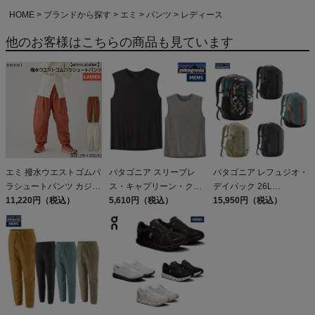
HOME
ブランドから探す
エミ
パンツ
レディース
他のお客様はこちらの商品も見ています
エミ 撥水ウエストゴムパ
パタゴニア スリーブレ
パタゴニア レフュジオ・
ラシュートパンツ カジュ
ス・キャプリーン・クー
デイパック 26L
アル パンツ タックパン
11,220円（税込）
ル・デイリー・シャツ
5,610円（税込）
PATAGONIA REFUGIO
15,950円（税込）
ツ ハンドウォッシャブル
Patagonia Sleeveless
DAY PACK 47914
撥水 emmi atelier アウト
Capilene Cool Daily
レット セール
Shirt