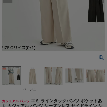
検索
商品が見つからない方はこちら
最近閲覧した商品
エミ ラインタ
ックパンツ ポ
ケットあり カ
¥
14,960
ジュアル パ
(税込)
ンツ シーズ
ンレス サイド
ライン シンプ
ル きれいめ
On
ベージュ
emmi
THE NORTH FACE
エミ ラインタックパンツ ポケットあ
カジュアル パンツ
り カジュアル パンツ シーズンレス サイドライン シ