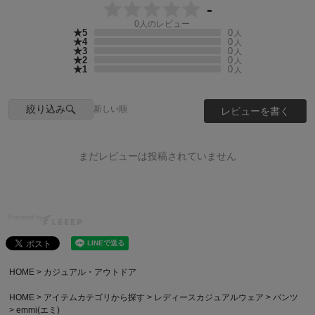
-
0
人のレビュー
★5
0
人
★4
0
人
★3
0
人
★2
0
人
★1
0
人
絞り込み
新しい順
レビューを書く
まだレビューは投稿されていません
Powered by
HOME
カジュアル・アウトドア
HOME
アイテムカテゴリから探す
レディースカジュアルウェア
パンツ
emmi(エミ)