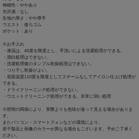
伸縮性：ややあり
光沢感：なし
生地の厚さ：やや厚手
ウエスト：後ろゴム
ポケット：あり
※お手入れ
・液温は、40度を限度とし、手洗いによる洗濯処理ができる。
・漂白処理はできない。
・洗濯処理後のタンブル乾燥処理はできない。
・つり干し乾燥がよい。
・底面温度110度を限度としてスチームなしでアイロン仕上げ処理が
できる。
・ドライクリーニング処理ができない。
・ウエットクリーニング処理ができる。非常に弱い処理
※照明の関係により、実際よりも色味が違って見える場合がありま
す。
またパソコン・スマートフォンなどの環境により、
若干製品と画像のカラーが異なる場合もございます。予めご了承く
ださい。