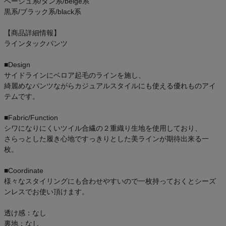
ベージュ系/タン系/beige系
黒系/ブラック系/black系
【商品詳細情報】
ラインタックパンツ
■Design
サイドラインにベロア起毛のラインを施し、
綺麗めなパンツながらカジュアルスタイルにも使える優れものアイ
テムです。
■Fabric/Function
シワになりにくいツイル合繊の２重織り生地を使用しており、
さらっとした履き心地ですっきりとした美ラインが期待出来る一
枚。
■Coordinate
様々なスタイリングにも合わせやすいので一枚持っておくとシーズ
ンレスでお使い頂けます。
透け感：なし
裏地：なし