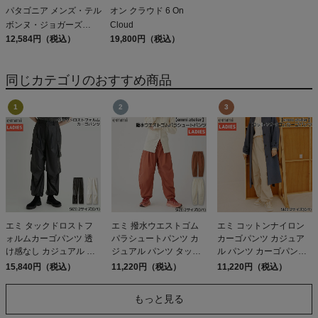
パタゴニア メンズ・テル
オン クラウド 6 On
ボンヌ・ジョガーズ
Cloud
PATAGONIA MS
12,584円（税込）
19,800円（税込）
TERREBONNE
JOGGERS
同じカテゴリのおすすめ商品
エミ タックドロストフ
エミ 撥水ウエストゴム
エミ コットンナイロン
ォルムカーゴパンツ 透
パラシュートパンツ カ
カーゴパンツ カジュア
け感なし カジュアル パ
ジュアル パンツ タック
ル パンツ カーゴパンツ
ンツ ウエストゴム ポケ
パンツ ハンドウォッシ
ウエストゴムあり ハン
15,840円（税込）
11,220円（税込）
11,220円（税込）
ットあり やや薄手 光沢
ャブル 撥水 emmi atelier
ドウォッシャブル emmi
感 伸縮性 emmi
アウトレット セール
atelier アウトレット セ
もっと見る
ール