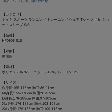
商品についてのお問い合わせ
オン On
【カテゴリ】
ナイキ スポーツ ランニング トレーニング ウェア Tシャツ 半袖 ショ
ートスリーブ S/S
スポーツマリオTOP
【品番】
ベースボールマリオ（野球商品）
HF0905-010
【対象】
お気に入り
男性用
ご利用ガイド
【素材】
ポリエステル76%、コットン12%、レーヨン12%
クーポン一覧
【サイズ】
S/身長:155-176cm 胸囲:86-91cm
商品レビュー
M/身長:155-176cm 胸囲:91-97cm
L/身長:176-185cm 胸囲:97-103cm
プロテイン・サプリメントまとめ買い
XL/身長:176-185cm 胸囲:103-109cm
2XL/身長:176-185cm 胸囲:109-115cm