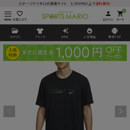
スポーツマリオ公式通販サイト 3,900円以上で
送料無料
0
favorite_border
person
shopping_cart
お気に入り
ログイン
カート
カテゴリ
ブランド
NEW
人気商品
野球TOP
ログイン
会員登録
ようこそ ゲスト 様