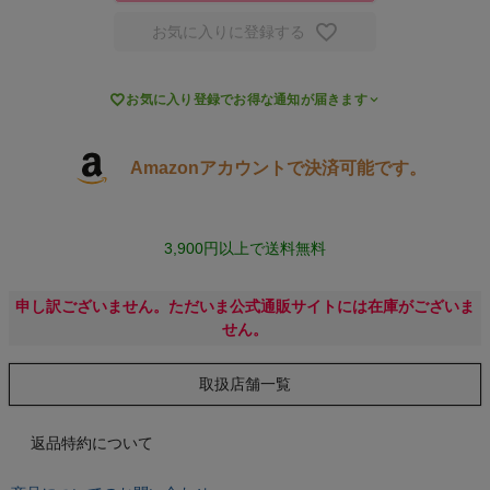
お気に入りに登録する
キャンプ・フェス

お気に入り登録でお得な通知が届きます
旅行
通学
Amazonアカウントで決済可能です。
ビジネス
3,900円以上で送料無料
もっと見る
申し訳ございません。ただいま公式通販サイトには在庫がございま
せん。
取扱店舗一覧
インフィット INFIT
返品特約について
サックス SAXX