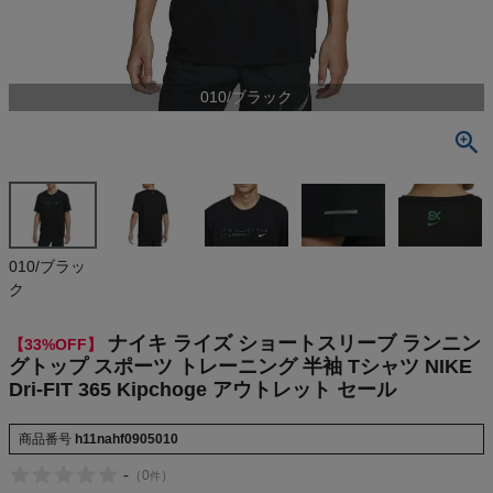
検索
商品が見つからない方はこちら
010/ブラック
On
THE NORTH FACE
010/ブラッ
NIKE
ク
ナイキ ライズ ショートスリーブ ランニン
【33%OFF】
CHUMS
グトップ スポーツ トレーニング 半袖 Tシャツ NIKE
Dri-FIT 365 Kipchoge アウトレット セール
HOKA
商品番号
h11nahf0905010
もっと見る
-
（
0
）
件