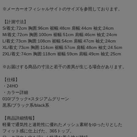
アウトレットセール
※メーカーオフィシャルサイトのサイズを参照しております。
スタッフコーディネート
【計測寸法】
S/着丈:72cm 胸囲:96cm 裾幅:48cm 肩幅:44cm 袖丈:24cm
M/着丈:72cm 胸囲:100cm 裾幅:51cm 肩幅:46cm 袖丈:24cm
スタッフブログ
L/着丈:73cm 胸囲:108cm 裾幅:54cm 肩幅:47cm 袖丈:24cm
XL/着丈:73cm 胸囲:114cm 裾幅:57cm 肩幅:48cm 袖丈:24.5cm
2XL/着丈:74cm 胸囲:118cm 裾幅:59cm 肩幅:49cm 袖丈:25cm
※お届けする商品の寸法と若干の差異が生じる場合があります。
【仕様】
・24HO
・カラー詳細
010/ブラック×スタジアムグリーン
黒系/ブラック系/black系
【商品詳細情報】
軽量で通気性と速乾性に優れたメッシュ素材をゆったりとした
フィット感に仕上げた、365トップ。