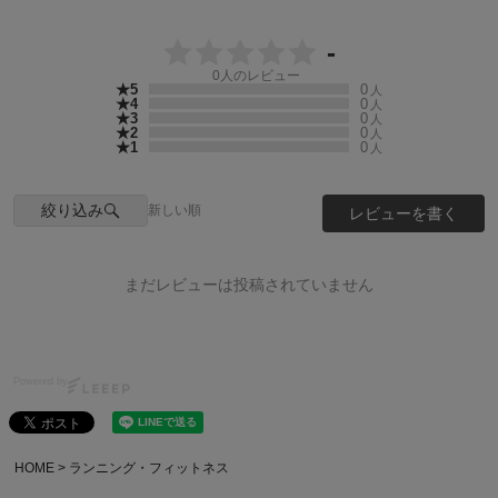
-
0
人のレビュー
★5
0
人
★4
0
人
★3
0
人
★2
0
人
★1
0
人
絞り込み
新しい順
レビューを書く
まだレビューは投稿されていません
Powered by
HOME
ランニング・フィットネス