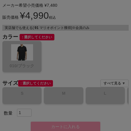
メーカー希望小売価格
¥
7,480
¥
4,990
販売価格
税込
メンズカジュアルウェア
実店舗でも使える[
91
マリオポイント獲得]※会員のみ
カラー
レディースカジュアルウェア
選択してください
メンズスポーツウェア
010/ブラック
レディーススポーツウェア
スポーツシューズ
サイズ
選択してください
すべて見る ▼
S
M
L
もっと見る
カートに入れる
ヨガ