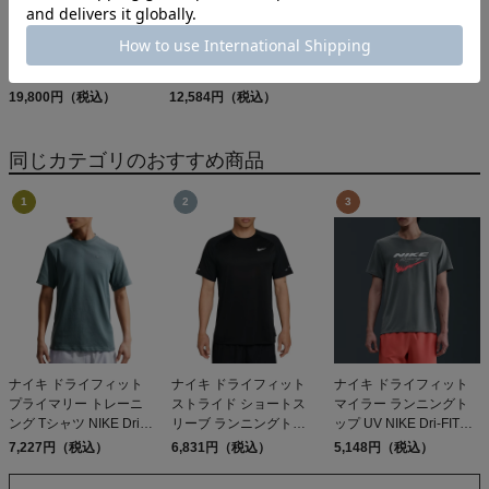
オン クラウド 6 On
パタゴニア メンズ・テル
Cloud
ボンヌ・ジョガーズ
19,800円（税込）
PATAGONIA MS
12,584円（税込）
TERREBONNE
JOGGERS
同じカテゴリのおすすめ商品
ナイキ ドライフィット
ナイキ ドライフィット
ナイキ ドライフィット
プライマリー トレーニ
ストライド ショートス
マイラー ランニングト
ング Tシャツ NIKE Dri-
リーブ ランニングトッ
ップ UV NIKE Dri-FIT
FIT Primary Training T-
プ ADV NIKE Dri-FIT
Miler Running Top
7,227円（税込）
6,831円（税込）
5,148円（税込）
Shirt
Stride Short Sleeve
Running Top