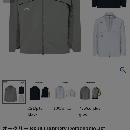
検索
商品が見つからない方はこちら
最近閲覧した商品
オークリー S
kull Light Dr
y Detachabl
¥
17,600
e Jkt OAKLE
(税込)
Y
On
021/pitch-
100/white
756/surplus-
black
green
THE NORTH FACE
オークリー Skull Light Dry Detachable Jkt