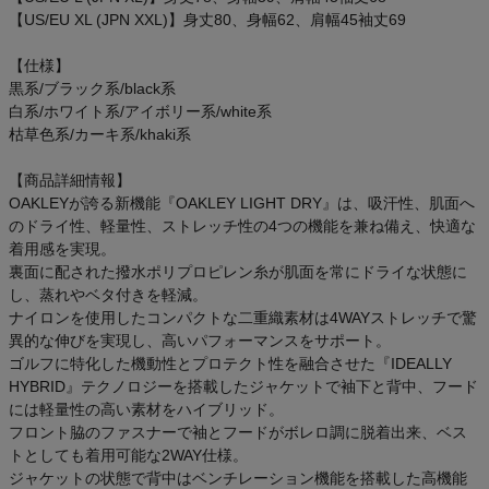
ご利用ガイド
【US/EU XL (JPN XXL)】身丈80、身幅62、肩幅45袖丈69
【仕様】
クーポン一覧
黒系/ブラック系/black系
白系/ホワイト系/アイボリー系/white系
商品レビュー
枯草色系/カーキ系/khaki系
【商品詳細情報】
プロテイン・サプリメントまとめ買い
OAKLEYが誇る新機能『OAKLEY LIGHT DRY』は、吸汗性、肌面へ
のドライ性、軽量性、ストレッチ性の4つの機能を兼ね備え、快適な
アウトレットセール
着用感を実現。
裏面に配された撥水ポリプロピレン糸が肌面を常にドライな状態に
し、蒸れやベタ付きを軽減。
スタッフコーディネート
ナイロンを使用したコンパクトな二重織素材は4WAYストレッチで驚
異的な伸びを実現し、高いパフォーマンスをサポート。
スタッフブログ
ゴルフに特化した機動性とプロテクト性を融合させた『IDEALLY
HYBRID』テクノロジーを搭載したジャケットで袖下と背中、フード
には軽量性の高い素材をハイブリッド。
フロント脇のファスナーで袖とフードがボレロ調に脱着出来、ベス
トとしても着用可能な2WAY仕様。
ジャケットの状態で背中はベンチレーション機能を搭載した高機能