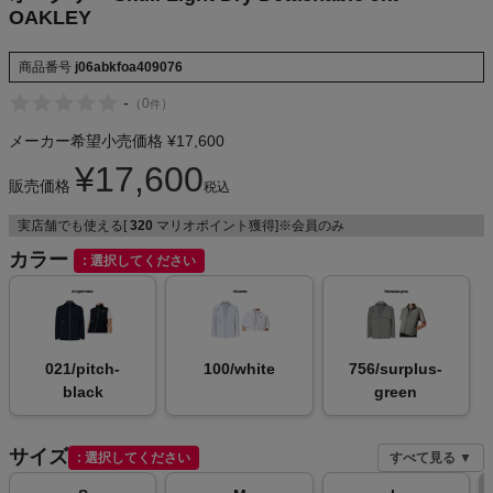
OAKLEY
NIKE
商品番号
j06abkfoa409076
CHUMS
-
（
0
）
件
HOKA
メーカー希望小売価格
¥
17,600
¥
17,600
販売価格
もっと見る
税込
実店舗でも使える[
320
マリオポイント獲得]※会員のみ
カラー
選択してください
メンズカジュアルウェア
レディースカジュアルウェア
021/pitch-
100/white
756/surplus-
black
green
メンズスポーツウェア
サイズ
選択してください
すべて見る ▼
レディーススポーツウェア