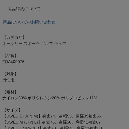
もっと見る
返品特約について
商品についてのお問い合わせ
インフィット INFIT
【カテゴリ】
オークリー スポーツ ゴルフ ウェア
サックス SAXX
【品番】
オン On
FOA409076
【対象】
男性用
スポーツマリオTOP
【素材】
ナイロン69% ポリウレタン20% ポリプロピレン11%
ベースボールマリオ（野球商品）
【サイズ】
【US/EU S (JPN M)】身丈74、身幅53、肩幅39袖丈66
お気に入り
【US/EU M (JPN L)】身丈76、身幅56、肩幅41袖丈67
【US/EU L (JPN XL)】身丈78、身幅59、肩幅43袖丈68