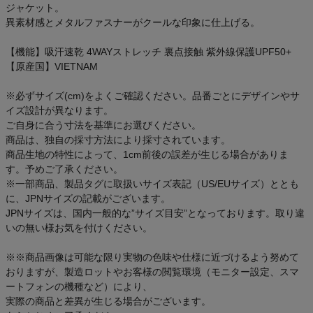
ジャケット。
異素材感とメタルファスナーがクールな印象に仕上げる。
【機能】吸汗速乾 4WAYストレッチ 裏点接触 紫外線保護UPF50+
【原産国】VIETNAM
※必ずサイズ(cm)をよくご確認ください。品番ごとにデザインやサ
イズ設計が異なります。
ご自身に合う寸法を基準にお選びください。
商品は、独自の採寸方法により採寸されています。
商品生地の特性によって、1cm前後の誤差が生じる場合がありま
す。予めご了承ください。
※一部商品、製品タグに取扱いサイズ表記（US/EUサイズ）ととも
に、JPNサイズの記載がございます。
JPNサイズは、国内一般的な”サイズ目安”となっております。取り違
いの無い様お気を付けください。
※※商品画像は可能な限り実物の色味や仕様に近づけるよう努めて
おりますが、製造ロットやお客様の閲覧環境（モニター設定、スマ
ートフォンの機種など）により、
実際の商品と差異が生じる場合がございます。