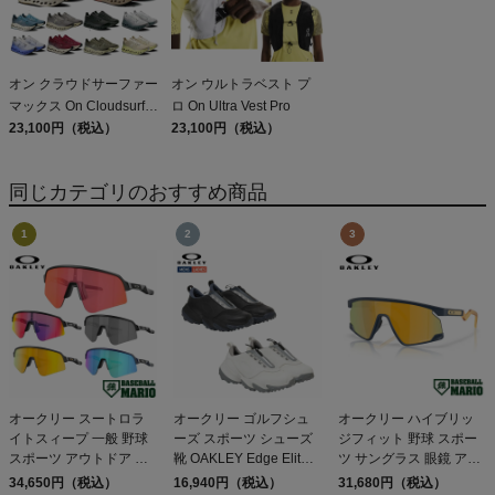
オン クラウドサーファー
オン ウルトラベスト プ
マックス On Cloudsurfer
ロ On Ultra Vest Pro
Max
23,100円（税込）
23,100円（税込）
同じカテゴリのおすすめ商品
オークリー スートロラ
オークリー ゴルフシュ
オークリー ハイブリッ
イトスィープ 一般 野球
ーズ スポーツ シューズ
ジフィット 野球 スポー
スポーツ アウトドア 小
靴 OAKLEY Edge Elite
ツ サングラス 眼鏡 アイ
物 アクセサリー サング
アウトレット セール
ウェア ベースボールマ
34,650円（税込）
16,940円（税込）
31,680円（税込）