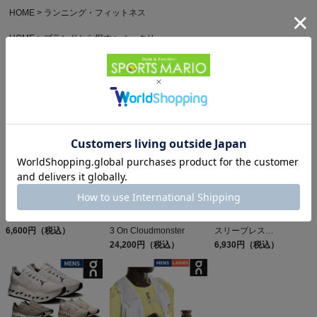
HOME
ランニング・フィットネス
HOME
ブランドから探す
オークリー
HOME
アイテムカテゴリから探す
メンズスポーツウェア
他のお客様はこちらの商品も見ています
オン クラブT On Club T
オン クラウドモンスター
エルドレッソ ボーンマン
6,600円（税込）
3 On Cloudmonster
スリーブレス
24,200円（税込）
ELDORESO Boneman
6,930円（税込）
Sleeveless