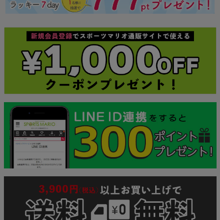
ジト
ップ
へ