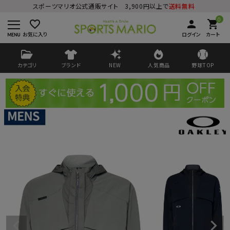
スポーツマリオ公式通販サイト 3,900円以上で
送料無料
0
favorite_border
person
shopping_cart
お気に入り
ログイン
カート
カテゴリ
ブランド
NEW
人気商品
野球TOP
ログイン
会員登録
ようこそ ゲスト 様