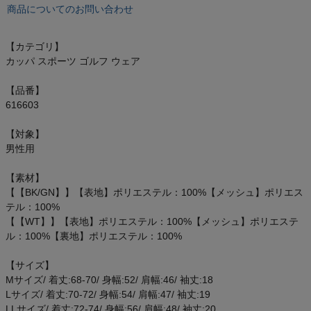
もっと見る
商品についてのお問い合わせ
【カテゴリ】
カッパ スポーツ ゴルフ ウェア
インフィット INFIT
【品番】
616603
サックス SAXX
【対象】
オン On
男性用
【素材】
【【BK/GN】】【表地】ポリエステル：100%【メッシュ】ポリエス
テル：100%
スポーツマリオTOP
【【WT】】【表地】ポリエステル：100%【メッシュ】ポリエステ
ル：100%【裏地】ポリエステル：100%
ベースボールマリオ（野球商品）
【サイズ】
Mサイズ/ 着丈:68-70/ 身幅:52/ 肩幅:46/ 袖丈:18
お気に入り
Lサイズ/ 着丈:70-72/ 身幅:54/ 肩幅:47/ 袖丈:19
LLサイズ/ 着丈:72-74/ 身幅:56/ 肩幅:48/ 袖丈:20