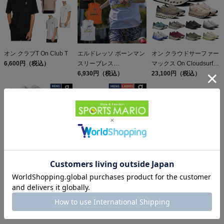
オン クラブT On Club T
エルドレッソ ボーンマン
オン クラウドサーファー
6,600円（税込）
スリーブレス
マックス On Cloudsurfer
ELDORESO Boneman
6,930円（税込）
Max
23,100円（税込）
Sleeveless
オン クラウドモンスター
オン ウルトラベスト プ
3 On Cloudmonster
ロ On Ultra Vest Pro
24,200円（税込）
23,100円（税込）
同じカテゴリのおすすめ商品