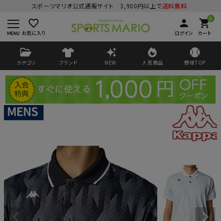
スポーツマリオ公式通販サイト 3,900円以上で
送料無料
0
favorite_border
person
shopping_cart
お気に入り
ログイン
カート
カテゴリ
ブランド
NEW
人気商品
野球TOP
ログイン
会員登録
ようこそ ゲスト 様