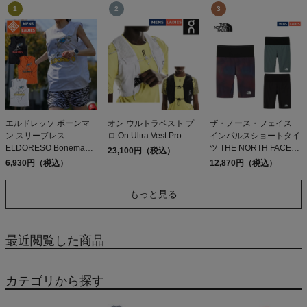
エルドレッソ ボーンマ
オン ウルトラベスト プ
ザ・ノース・フェイス
ン スリーブレス
ロ On Ultra Vest Pro
インパルスショートタイ
ELDORESO Boneman
ツ THE NORTH FACE
23,100円（税込）
Sleeveless
Impulse Short Tights GD
6,930円（税込）
12,870円（税込）
K SL
もっと見る
最近閲覧した商品
カテゴリから探す