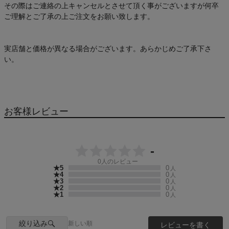
その際はご連絡の上キャンセルとさせて頂く事がございますが何卒
ご理解とご了承の上ご注文をお願い致します。
実店舗と価格が異なる場合がございます。あらかじめご了承下さ
い。
お客様レビュー
-
0
人のレビュー
★5
0
人
★4
0
人
★3
0
人
★2
0
人
★1
0
人
絞り込み
新しい順
レビューを書く