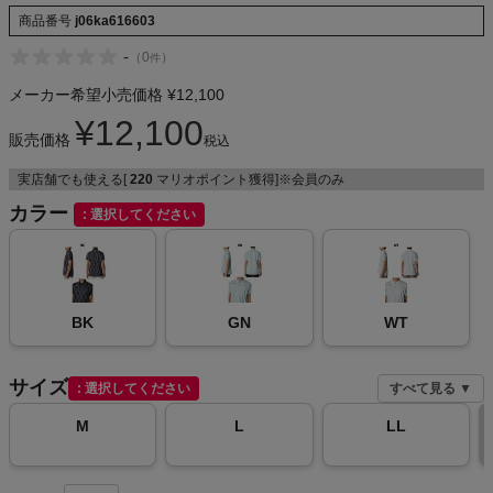
NIKE
商品番号
j06ka616603
-
（
0
）
件
CHUMS
メーカー希望小売価格
¥
12,100
¥
12,100
HOKA
販売価格
税込
実店舗でも使える[
220
マリオポイント獲得]※会員のみ
もっと見る
カラー
選択してください
メンズカジュアルウェア
BK
GN
WT
レディースカジュアルウェア
サイズ
選択してください
すべて見る ▼
メンズスポーツウェア
M
L
LL
レディーススポーツウェア