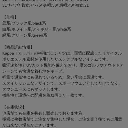
ご利用ガイド
3Lサイズ/ 着丈:74-76/ 身幅:58/ 肩幅:49/ 袖丈:21
【仕様】
クーポン一覧
黒系/ブラック系/black系
白系/ホワイト系/アイボリー系/white系
商品レビュー
緑系/グリーン系/green系
【商品詳細情報】
プロテイン・サプリメントまとめ買い
Kappa（カッパ）の半袖ポロシャツは、環境に配慮したリサイクル
ポリエステル素材を使用したサステナブルなアイテムです。
アウトレットセール
吸汗速乾性とUVカット機能を備えており、夏のゴルフやアウトドア
シーンでも快適な着心地をキープ。
軽量で通気性にも優れているため、暑い季節に最適です。
スタッフコーディネート
スタイリッシュなデザインで、スポーツウェアとしてだけでなく、
タウンユースにもマッチします。
スタッフブログ
機能性と環境への配慮を兼ね備えた一枚です。
【在庫状況】
他店舗でも在庫を共有し販売しております為、
極稀に複数店舗でご注文が集中した場合、ご注文完了後でもご用意
が出来ない場合がございます。