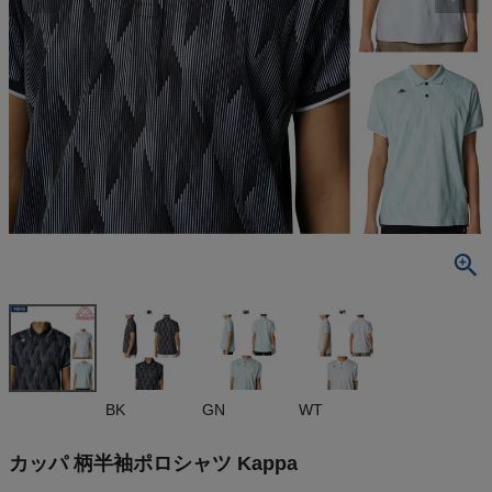
検索
商品が見つからない方はこちら
最近閲覧した商品
カッパ 柄半
袖ポロシャツ
Kappa
¥
12,100
(税込)
On
BK
GN
WT
THE NORTH FACE
カッパ 柄半袖ポロシャツ Kappa