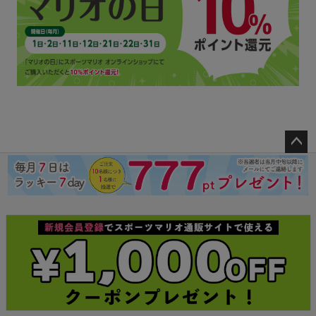
ペー
ジト
ップ
へ