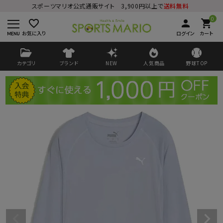
スポーツマリオ公式通販サイト 3,900円以上で
送料無料
0
favorite_border
person
shopping_cart
お気に入り
ログイン
カート
カテゴリ
ブランド
NEW
人気商品
野球TOP
ログイン
会員登録
ようこそ ゲスト 様