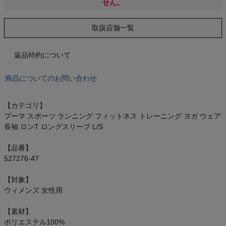
せん。
オン On
取扱店舗一覧
スポーツマリオTOP
返品特約について
商品についてのお問い合わせ
ベースボールマリオ（野球商品）
【カテゴリ】
お気に入り
プーマ スポーツ ランニング フィットネス トレーニング ヨガ ウェア
長袖 ロンT ロングスリーブ L/S
ご利用ガイド
【品番】
クーポン一覧
527276-47
【対象】
商品レビュー
ウィメンズ 女性用
プロテイン・サプリメントまとめ買い
【素材】
ポリエステル100%