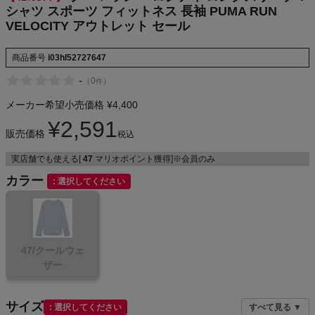
シャツ スポーツ フィットネス 長袖 PUMA RUN
VELOCITY アウトレット セール
メンズカジュアルウェア
商品番号
i03hl52727647
-
（
0
）
件
レディースカジュアルウェア
メーカー希望小売価格
¥
4,400
¥
2,591
メンズスポーツウェア
販売価格
税込
実店舗でも使える[
47
マリオポイント獲得]※会員のみ
レディーススポーツウェア
カラー
選択してください
スポーツシューズ
もっと見る
47/クールウェ
ザー
サイズ
選択してください
すべて見る ▼
ヨガ