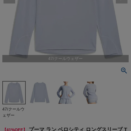
検索
商品が見つからない方はこちら
On
47/クールウェザー
THE NORTH FACE
NIKE
CHUMS
HOKA
47/クールウ
ェザー
もっと見る
プーマ ラン ベロシティ ロングスリーブ T
【41%OFF】