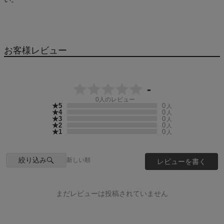
お客様レビュー
-
0
人のレビュー
★5
0
人
★4
0
人
★3
0
人
★2
0
人
★1
0
人
絞り込み
新しい順
レビューを書く
まだレビューは投稿されていません