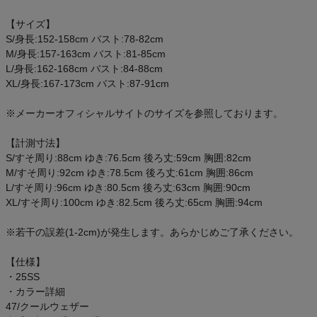
アウトレットセール
【サイズ】
S/身長:152-158cm バスト:78-82cm
スタッフコーディネート
M/身長:157-163cm バスト:81-85cm
L/身長:162-168cm バスト:84-88cm
XL/身長:167-173cm バスト:87-91cm
スタッフブログ
※メーカーオフィシャルサイトのサイズを参照しております。
【計測寸法】
S/すそ周り:88cm ゆき:76.5cm 後ろ丈:59cm 胸囲:82cm
M/すそ周り:92cm ゆき:78.5cm 後ろ丈:61cm 胸囲:86cm
L/すそ周り:96cm ゆき:80.5cm 後ろ丈:63cm 胸囲:90cm
XL/すそ周り:100cm ゆき:82.5cm 後ろ丈:65cm 胸囲:94cm
※若干の誤差(1-2cm)が発生します。あらかじめご了承ください。
【仕様】
・25SS
・カラー詳細
47/クールウェザー