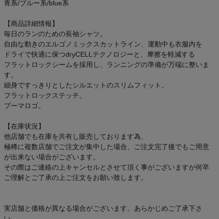
青系/ブルー系/blue系
【商品詳細情報】
毎日のランのための長袖シャツ。
自由な動きのエルゴノミックスカットライン、運動中も衣服内を
ドライで快適に保つdryCELLテクノロジーと、摩擦を軽減する
フラットロックシームを採用し、ランニングの準備が万端に整いま
す。
細身ですっきりとしたシルエットのスリムフィット。
フラットロックステッチ。
プーマロゴ。
【在庫状況】
他店舗でも在庫を共有し販売しております為、
極稀に複数店舗でご注文が集中した場合、ご注文完了後でもご用意
が出来ない場合がございます。
その際はご連絡の上キャンセルとさせて頂く事がございますが何卒
ご理解とご了承の上ご注文をお願い致します。
実店舗と価格が異なる場合がございます。あらかじめご了承下さ
い。