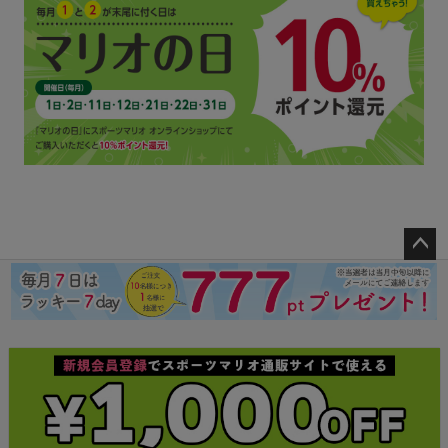
ペー
ジト
ップ
へ