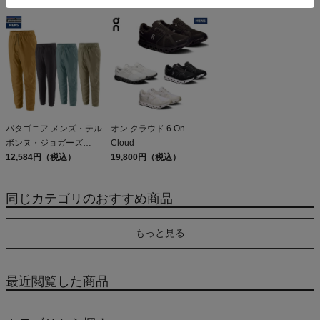
ル・デイリー・シャツ
5,610円（税込）
PATAGONIA REFUGIO
15,950円（税込）
Patagonia Sleeveless
DAY PACK 47914
Capilene Cool Daily
Shirt
パタゴニア メンズ・テル
オン クラウド 6 On
ボンヌ・ジョガーズ
Cloud
PATAGONIA MS
12,584円（税込）
19,800円（税込）
TERREBONNE
JOGGERS
同じカテゴリのおすすめ商品
もっと見る
最近閲覧した商品