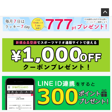
ペー
ジト
ップ
へ