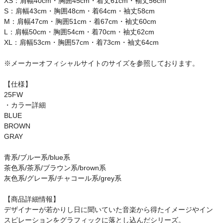
XS：肩幅40cm・胸囲45cm・着丈61cm・袖丈56cm
ご利用ガイド
S：肩幅43cm・胸囲48cm・着64cm・袖丈58cm
M：肩幅47cm・胸囲51cm・着67cm・袖丈60cm
L：肩幅50cm・胸囲54cm・着70cm・袖丈62cm
クーポン一覧
XL：肩幅53cm・胸囲57cm・着73cm・袖丈64cm
商品レビュー
※メーカーオフィシャルサイトのサイズを参照しております。
【仕様】
プロテイン・サプリメントまとめ買い
25FW
・カラー詳細
アウトレットセール
BLUE
BROWN
スタッフコーディネート
GRAY
青系/ブルー系/blue系
スタッフブログ
茶色系/茶系/ブラウン系/brown系
灰色系/グレー系/チャコール系/grey系
【商品詳細情報】
デザイナーが若かりし日に聞いていた音楽から得たイメージやイン
スピレーションをグラフィックに落とし込んだシリーズ。