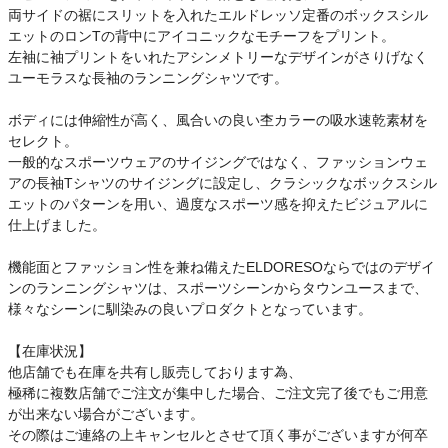
両サイドの裾にスリットを入れたエルドレッソ定番のボックスシル
エットのロンTの背中にアイコニックなモチーフをプリント。
左袖に袖プリントをいれたアシンメトリーなデザインがさりげなく
ユーモラスな長袖のランニングシャツです。
ボディには伸縮性が高く、風合いの良い杢カラーの吸水速乾素材を
セレクト。
一般的なスポーツウェアのサイジングではなく、ファッションウェ
アの長袖Tシャツのサイジングに設定し、クラシックなボックスシル
エットのパターンを用い、過度なスポーツ感を抑えたビジュアルに
仕上げました。
機能面とファッション性を兼ね備えたELDORESOならではのデザイ
ンのランニングシャツは、スポーツシーンからタウンユースまで、
様々なシーンに馴染みの良いプロダクトとなっています。
【在庫状況】
他店舗でも在庫を共有し販売しております為、
極稀に複数店舗でご注文が集中した場合、ご注文完了後でもご用意
が出来ない場合がございます。
その際はご連絡の上キャンセルとさせて頂く事がございますが何卒