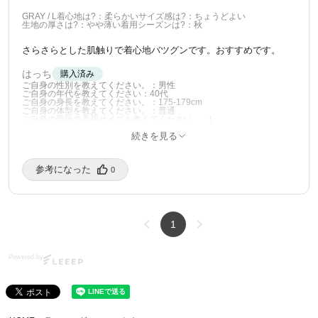
GRAY / L
着心地は?：柔らかい
サイズ感は?：ちょうどよい
生地の厚さは?：やや薄い
着用シーズンは?：秋
さらさらとした肌触りで着心地バツグンです。おすすめです。
はっち
購入済み
ご自身の性別を教えてください。：男性
ご自身の年代を教えてください：40代
ご自身の身長を教えてください。：175-179cm
ご自身の体型を教えてください。：普通
ご自身の普段の着用サイズを教えてください。：L
12/19/2025
続きを見る
参考になった️
0
1
Powered by