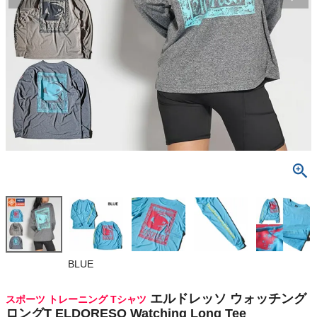
検索
商品が見つからない方はこちら
最近閲覧した商品
エルドレッソ
ウォッチング
ロングT ELD
¥
8,800
ORESO Wat
(税込)
ching Long
Tee
On
BLUE
THE NORTH FACE
エルドレッソ ウォッチング
スポーツ トレーニング Tシャツ
ロングT ELDORESO Watching Long Tee