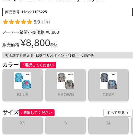
NIKE
商品番号
i11elde1105225
CHUMS
5.0
（
2
）
件
メーカー希望小売価格
¥
8,800
HOKA
¥
8,800
販売価格
税込
もっと見る
実店舗でも使える[
160
マリオポイント獲得]※会員のみ
カラー
選択してください
メンズカジュアルウェア
BLUE
BROWN
GRAY
レディースカジュアルウェア
サイズ
選択してください
すべて見る ▼
メンズスポーツウェア
XS
S
M
レディーススポーツウェア