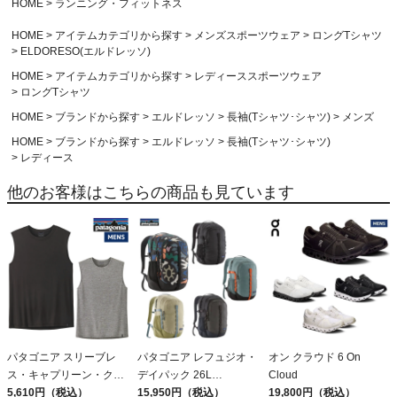
HOME
ランニング・フィットネス
HOME
アイテムカテゴリから探す
メンズスポーツウェア
ロングTシャツ
ELDORESO(エルドレッソ)
HOME
アイテムカテゴリから探す
レディーススポーツウェア
ロングTシャツ
HOME
ブランドから探す
エルドレッソ
長袖(Tシャツ･シャツ)
メンズ
HOME
ブランドから探す
エルドレッソ
長袖(Tシャツ･シャツ)
レディース
他のお客様はこちらの商品も見ています
パタゴニア スリーブレ
パタゴニア レフュジオ・
オン クラウド 6 On
ス・キャプリーン・クー
デイパック 26L
Cloud
ル・デイリー・シャツ
5,610円（税込）
PATAGONIA REFUGIO
15,950円（税込）
19,800円（税込）