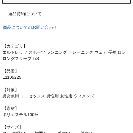
もっと見る
返品特約について
商品についてのお問い合わせ
インフィット INFIT
【カテゴリ】
サックス SAXX
エルドレッソ スポーツ ランニング トレーニング ウェア 長袖 ロンT
ロングスリーブ L/S
オン On
【品番】
E1105225
【対象】
スポーツマリオTOP
男女兼用 ユニセックス 男性用 女性用 ウィメンズ
ベースボールマリオ（野球商品）
【素材】
ポリエステル100%
お気に入り
【サイズ】