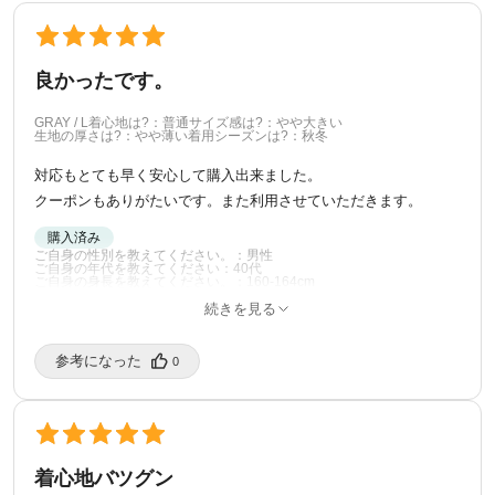
良かったです。
GRAY / L
着心地は?：普通
サイズ感は?：やや大きい
生地の厚さは?：やや薄い
着用シーズンは?：秋冬
対応もとても早く安心して購入出来ました。
クーポンもありがたいです。また利用させていただきます。
購入済み
ご自身の性別を教えてください。：男性
ご自身の年代を教えてください：40代
ご自身の身長を教えてください。：160-164cm
ご自身の体型を教えてください。：普通
続きを見る
ご自身の普段の着用サイズを教えてください。：M
12/23/2025
参考になった️
0
着心地バツグン