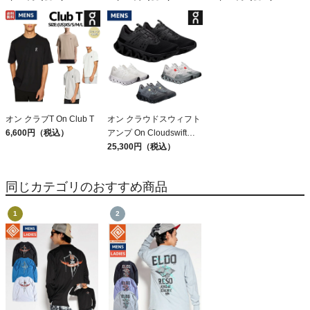
Patagonia Sleeveless
DAY PACK 47914
Capilene Cool Daily
Shirt
オン クラブT On Club T
オン クラウドスウィフト
6,600円（税込）
アンプ On Cloudswift
Amp
25,300円（税込）
同じカテゴリのおすすめ商品