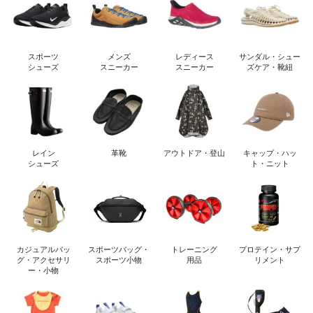
スポーツ
メンズ
レディース
サンダル・シュー
シューズ
スニーカー
スニーカー
ズケア・靴紐
レイン
革靴
アウトドア・登山
キャップ・ハッ
シューズ
ト・ニット
カジュアルバッ
スポーツバッグ・
トレーニング
プロテイン・サプ
グ・アクセサリ
スポーツ小物
用品
リメント
ー・小物