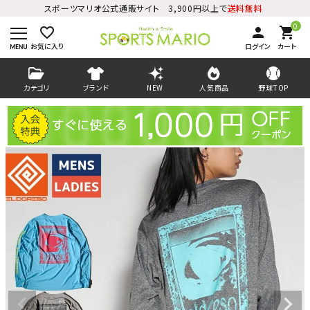
スポーツマリオ公式通販サイト 3,900円以上で
送料無料
0
favorite_border
person
shopping_cart
お気に入り
ログイン
カート
カテゴリ
ブランド
NEW
人気商品
野球TOP
ログイン
会員登録
ようこそ ゲスト 様