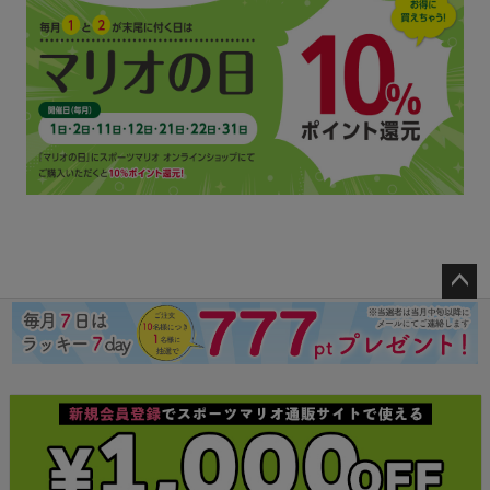
ペー
ジト
ップ
へ