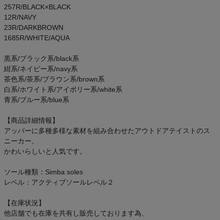
257R/BLACK×BLACK
12R/NAVY
23R/DARKBROWN
1685R/WHITE/AQUA
黒系/ブラック系/black系
紺系/ネイビー系/navy系
茶色系/茶系/ブラウン系/brown系
白系/ホワイト系/アイボリー系/white系
青系/ブルー系/blue系
【商品詳細情報】
アッパーに多種多様な素材を組み合わせたアウトドアテイストのス
ニーカー。
かわいらしいと人気です。
ソール種類：Simba soles
レベル：アクティブソールレベル２
【在庫状況】
他店舗でも在庫を共有し販売しております為、