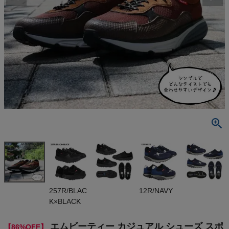
検索
商品が見つからない方はこちら
On
THE NORTH FACE
NIKE
CHUMS
HOKA
257R/BLAC
12R/NAVY
K×BLACK
もっと見る
エムビーティー カジュアル シューズ スポ
【86%OFF】