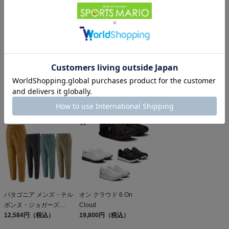
パタゴニア スリーブレ
オン クラブT On Club T
パタゴニア レフュジオ・
ス・キャプリーン・クー
6,600円（税込）
デイパック 26L
ル・デイリー・シャツ
5,610円（税込）
PATAGONIA REFUGIO
15,950円（税込）
Patagonia Sleeveless
DAY PACK 47914
Capilene Cool Daily
Shirt
パタゴニア メンズ・テル
オン クラウド 6 On
ボンヌ・ジョガーズ
Cloud
PATAGONIA MS
12,584円（税込）
19,800円（税込）
TERREBONNE