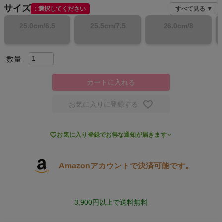
サイズ
選択してください
すべて見る ▼
キャンプ・フェス
25.0cm/6.5
25.5cm/7.5
26.0cm/8
旅行
通学
カートに入れる
ビジネス
お気に入りに登録する
もっと見る

お気に入り登録でお得な通知が届きます
Amazonアカウントで決済可能です。
インフィット INFIT
サックス SAXX
3,900円以上で送料無料