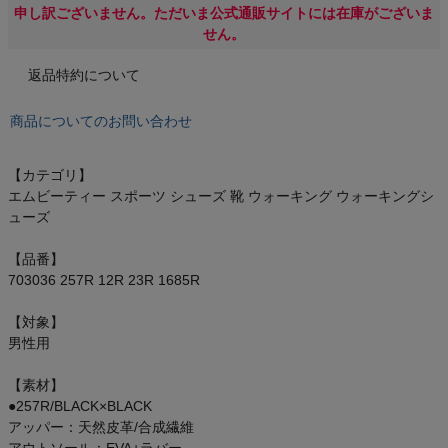
オン On
申し訳ございません。ただいま公式通販サイトには在庫がございま
せん。
返品特約について
スポーツマリオTOP
商品についてのお問い合わせ
ベースボールマリオ（野球商品）
【カテゴリ】
エムビーティー スポーツ シューズ 靴 ウォーキング ウォーキングシ
お気に入り
ューズ
【品番】
ご利用ガイド
703036 257R 12R 23R 1685R
クーポン一覧
【対象】
男性用
商品レビュー
【素材】
●257R/BLACK×BLACK
プロテイン・サプリメントまとめ買い
アッパー：天然皮革/合成繊維