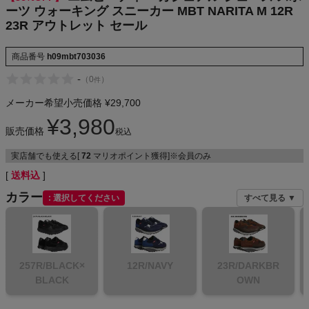
ーツ ウォーキング スニーカー MBT NARITA M 12R
23R アウトレット セール
メンズカジュアルウェア
商品番号
h09mbt703036
-
（
0
）
件
レディースカジュアルウェア
メーカー希望小売価格
¥
29,700
¥
3,980
メンズスポーツウェア
販売価格
税込
実店舗でも使える[
72
マリオポイント獲得]※会員のみ
レディーススポーツウェア
送料込
スポーツシューズ
カラー
選択してください
すべて見る ▼
もっと見る
257R/BLACK×
12R/NAVY
23R/DARKBR
BLACK
OWN
ヨガ