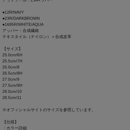
アウトソール：EVA+ラバー
アウトレットセール
●12R/NAVY
●23R/DARKBROWN
スタッフコーディネート
●1685R/WHITE/AQUA
アッパー：合成繊維
スタッフブログ
テキスタイル（ナイロン）＋合成皮革
【サイズ】
25.0cm/6H
25.5cm/7H
26.0cm/8
26.5cm/8H
27.0cm/9
27.5cm/9H
28.0cm/10
28.5cm/11
※オフィシャルサイトのサイズを参照しています。
【仕様】
・カラー詳細