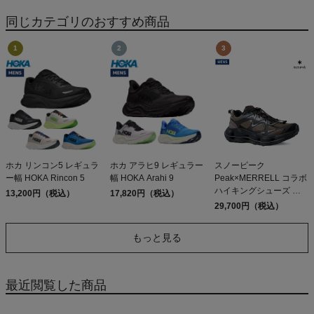
JOGGERS
同じカテゴリのおすすめ商品
ホカ リンコン5 レギュラ
ホカ アラヒ9 レギュラー
スノーピーク
ー幅 HOKA Rincon 5
幅 HOKA Arahi 9
Peak×MERRELL コラボ
ハイキングシューズ ア
13,200円（税込）
17,820円（税込）
ウトドア タウンユース
29,700円（税込）
シューズ スニーカー
snowpeak Snow SPEED
もっと見る
ARC MATIS GORE-TEX
S
最近閲覧した商品