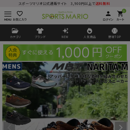
スポーツマリオ公式通販サイト 3,900円以上で
送料無料
0
favorite_border
person
shopping_cart
お気に入り
ログイン
カート
カテゴリ
ブランド
NEW
人気商品
野球TOP
ログイン
会員登録
ようこそ ゲスト 様