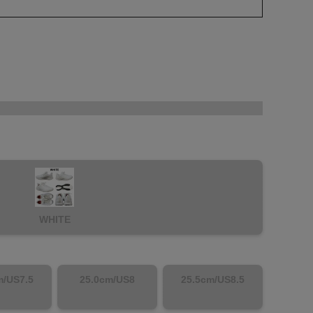
WHITE
m/US7.5
25.0cm/US8
25.5cm/US8.5