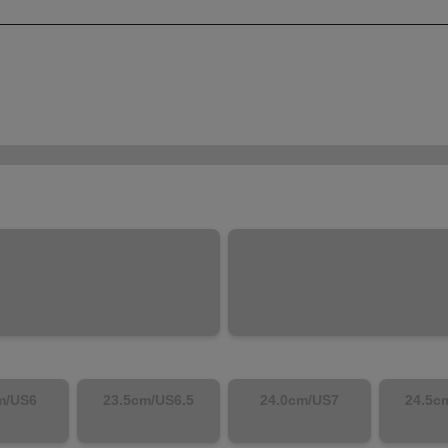
m/US6
23.5cm/US6.5
24.0cm/US7
24.5c