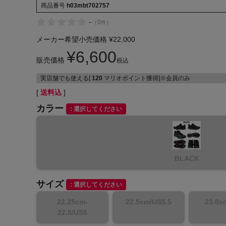
商品番号
h03mbt702757
-
（
0
）
件
メーカー希望小売価格
¥
22,000
¥
6,600
販売価格
税込
インフィット INFIT
実店舗でも使える[
120
マリオポイント獲得]※会員のみ
サックス SAXX
送料込
カラー
選択してください
オン On
BLACK
サイズ
選択してください
22.25cm-
22.5cm/US5.5
23.0c
22.5/US5