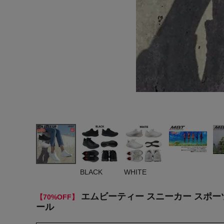
ヨガ
キャンプ・フェス
旅行
通学
ビジネス
生活雑貨
プレゼント
子育て
BLACK
WHITE
全てのシーンを見る
エムビーティー スニーカー スポーツ 
【70%OFF】
ール