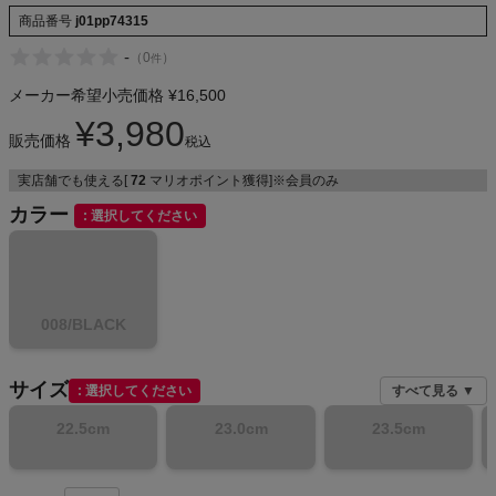
商品番号
j01pp74315
-
（
0
）
件
メンズカジュアルウェア
メーカー希望小売価格
¥
16,500
¥
3,980
販売価格
レディースカジュアルウェア
税込
実店舗でも使える[
72
マリオポイント獲得]※会員のみ
メンズスポーツウェア
カラー
選択してください
レディーススポーツウェア
スポーツシューズ
008/BLACK
もっと見る
サイズ
選択してください
すべて見る ▼
22.5cm
23.0cm
23.5cm
ヨガ