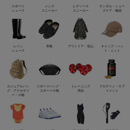
スポーツ
メンズ
レディース
サンダル・シュー
シューズ
スニーカー
スニーカー
ズケア・靴紐
レイン
革靴
アウトドア・登山
キャップ・ハッ
シューズ
ト・ニット
カジュアルバッ
スポーツバッグ・
トレーニング
プロテイン・サプ
グ・アクセサリ
スポーツ小物
用品
リメント
ー・小物