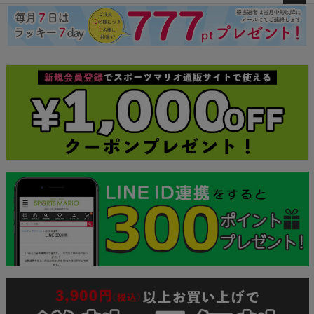
ペー
ジト
ップ
へ