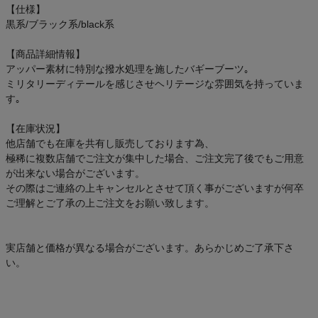
【仕様】
アウトレットセール
黒系/ブラック系/black系
スタッフコーディネート
【商品詳細情報】
アッパー素材に特別な撥水処理を施したバギーブーツ｡
ミリタリーディテールを感じさせヘリテージな雰囲気を持っていま
スタッフブログ
す｡
【在庫状況】
他店舗でも在庫を共有し販売しております為、
極稀に複数店舗でご注文が集中した場合、ご注文完了後でもご用意
が出来ない場合がございます。
その際はご連絡の上キャンセルとさせて頂く事がございますが何卒
ご理解とご了承の上ご注文をお願い致します。
実店舗と価格が異なる場合がございます。あらかじめご了承下さ
い。