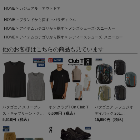
HOME
カジュアル・アウトドア
HOME
ブランドから探す
パラディウム
HOME
アイテムカテゴリから探す
メンズシューズ･スニーカー
HOME
アイテムカテゴリから探す
レディースシューズ･スニーカー
他のお客様はこちらの商品も見ています
パタゴニア スリーブレ
オン クラブT On Club T
パタゴニア レフュジオ・
ス・キャプリーン・クー
6,600円（税込）
デイパック 26L
ル・デイリー・シャツ
5,610円（税込）
PATAGONIA REFUGIO
15,950円（税込）
Patagonia Sleeveless
DAY PACK 47914
Capilene Cool Daily
Shirt