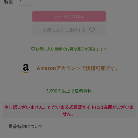
キャンプ・フェス
カートに入れる
旅行
お気に入りに登録する
通学

お気に入り登録でお得な通知が届きます
ビジネス
Amazonアカウントで決済可能です。
もっと見る
3,900円以上で送料無料
申し訳ございません。ただいま公式通販サイトには在庫がございま
インフィット INFIT
せん。
サックス SAXX
返品特約について