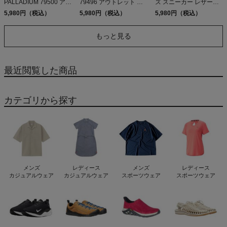
PALLADIUM 79500 アウ
79496 アウトレット セ
ズ スニーカー レザーシ
トレット セール
ール
ューズ PALLADIUM
5,980円（税込）
5,980円（税込）
5,980円（税込）
PALLATROOPER OX
LTH WP+ 78726 アウト
もっと見る
レット セール
最近閲覧した商品
カテゴリから探す
メンズ
レディース
メンズ
レディース
カジュアルウェア
カジュアルウェア
スポーツウェア
スポーツウェア