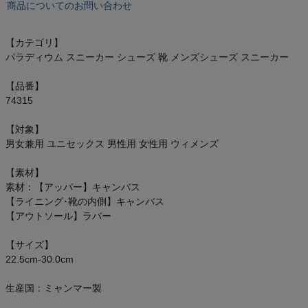
商品についてのお問い合わせ
オン On
【カテゴリ】
パラディウム スニーカー シューズ 靴 メンズシューズ スニーカー
スポーツマリオTOP
【品番】
74315
ベースボールマリオ（野球商品）
【対象】
男女兼用 ユニセックス 男性用 女性用 ウィメンズ
お気に入り
【素材】
ご利用ガイド
素材：【アッパー】キャンバス
【ライニング･靴の内側】キャンバス
クーポン一覧
【アウトソール】ラバー
【サイズ】
商品レビュー
22.5cm-30.0cm
プロテイン・サプリメントまとめ買い
生産国：ミャンマー製