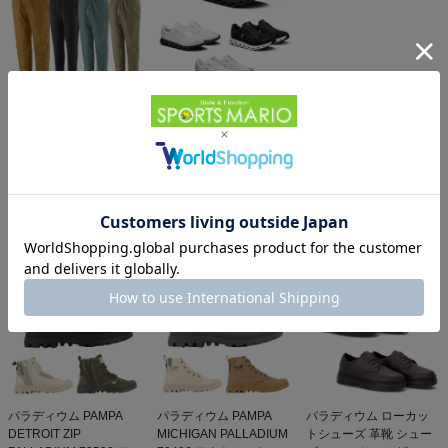
パタゴニア メンズ・テル
オン クラウド 6 On
ボンヌ・ジョガーズ
Cloud
PATAGONIA MS
12,584円（税込）
19,800円（税込）
TERREBONNE
JOGGERS
同じカテゴリのおすすめ商品
パラディウム PAMPA
パラディウム PAMPA
パラディウム ローカッ
DETROIT ZIP
MICHIGAN PALLADIUM
トシューズ 革靴 シュー