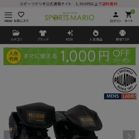
スポーツマリオ公式通販サイト 3,900円以上で
送料無料
0
favorite_border
person
shopping_cart
お気に入り
ログイン
カート
カテゴリ
ブランド
NEW
人気商品
野球TOP
ログイン
会員登録
ようこそ ゲスト 様