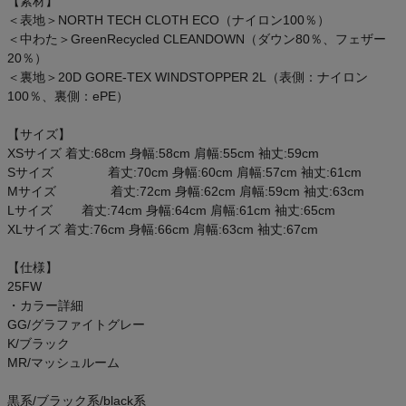
【素材】
ご利用ガイド
＜表地＞NORTH TECH CLOTH ECO（ナイロン100％）
＜中わた＞GreenRecycled CLEANDOWN（ダウン80％、フェザー
20％）
クーポン一覧
＜裏地＞20D GORE-TEX WINDSTOPPER 2L（表側：ナイロン
100％、裏側：ePE）
商品レビュー
【サイズ】
XSサイズ 着丈:68cm 身幅:58cm 肩幅:55cm 袖丈:59cm
プロテイン・サプリメントまとめ買い
Sサイズ 着丈:70cm 身幅:60cm 肩幅:57cm 袖丈:61cm
Mサイズ 着丈:72cm 身幅:62cm 肩幅:59cm 袖丈:63cm
アウトレットセール
Lサイズ 着丈:74cm 身幅:64cm 肩幅:61cm 袖丈:65cm
XLサイズ 着丈:76cm 身幅:66cm 肩幅:63cm 袖丈:67cm
スタッフコーディネート
【仕様】
25FW
スタッフブログ
・カラー詳細
GG/グラファイトグレー
K/ブラック
MR/マッシュルーム
黒系/ブラック系/black系