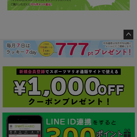
ペー
ジト
ップ
へ