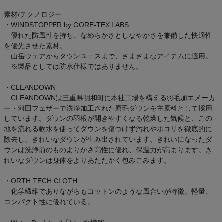
素材/テクノロジー
・WINDSTOPPER by GORE-TEX LABS
優れた防風性を持ち、なめらかさとしなやかさを兼備した快適性
を優先させた素材。
山岳ウェアからタウンユースまで、さまざまなアイテムに適用。
※製品としては防水仕様ではありません。
・CLEANDOWN
CLEANDOWNは三重県明和町に本社工場を構える羽毛加エメーカ
ー・河田フェザーで洗浄加工された原毛ダウンを主原料として採用
しています。ダウンの羽根が開きやすくなる乾燥した気候と、この
地を流れる軟水を使ってダウンを傷つけず汚れやホコリを徹底的に
除去し、きれいなダウンが生み出されています。きれいになったダ
ウンは洗浄前のものよりかさ高性に優れ、保温力が高まります。き
れいなダウンは身体をよりあたたかく包みこみます。
・ORTH TECH CLOTH
化学繊維でありながらもコットンのような風合いが特徴。軽量、
コンパクト性に優れている。