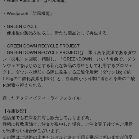
・Water Resistant/「はっ水機能」
・Windproof/「防風機能」
・GREEN CYCLE
使用後の製品を回収し、新たな製品として再生する。
・GREEN DOWN RECYCLE PROJECT
GREEN DOWN RECYCLE PROJECTは、限りある資源であるダウ
ン（羽毛）を回収、精製し、「GREENDOWN」という名前で、ダウ
ンウェアをはじめとする新たな製品の原料として利用するプロジェ
クト。ダウンを焼却する際に発生する二酸化炭素（ダウン1kgで約
1.8kgの二酸化炭素を排出）と、原産国から日本に送られる際の二酸
化炭素を抑えられる。
適したアクティビティ：ライフスタイル
【在庫状況】
他店舗でも在庫を共有し販売しております為、
極稀に複数店舗でご注文が集中した場合、ご注文完了後でもご用意
が出来ない場合がございます。
その際はご連絡の上キャンセルとさせて頂く事がございますが何卒