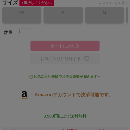
サイズ
選択してください
スポーツシューズ
XS
S
M
もっと見る
カートに入れる
ヨガ
お気に入りに登録する
キャンプ・フェス
お気に入り登録でお得な通知が届きます
旅行
Amazonアカウントで決済可能です。
通学
ビジネス
3,900円以上で送料無料