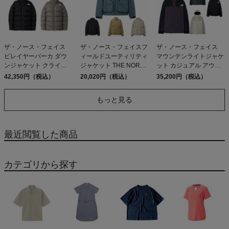
ザ・ノース・フェイス
ザ・ノース・フェイスフ
ザ・ノース・フェイス
ビレイヤーパーカ ダウ
ィールドユーティリティ
マウンテンライトジャケ
ンジャケット クライミ
ジャケット THE NORTH
ット カジュアル アウト
ング 登山 中綿 カジュア
FACE FIELD UTILITY
ドア ウェア アウター 防
42,350円（税込）
20,020円（税込）
35,200円（税込）
ル ウェア アウター THE
JACKET アウトレット
水 防風 保温 シェルジャ
NORTH FACE EX
セール
ケット ゴアテックス
もっと見る
BELAYER PARKA
THE NORTH FACE
GORE-TEX アウトレッ
Mountain Light Jacket K
ト セール
AK EK FS
最近閲覧した商品
カテゴリから探す