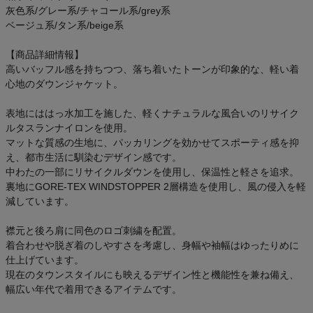
灰色系/グレー系/チャコール系/grey系
ベージュ系/タン系/beige系
【商品詳細情報】
高いバッフル感を持ちつつ、落ち着いたトーンが印象的な、軽い着
心地のダウンジャケット。
表地にははっ水加工を施した、軽くナチュラルな風合いのリサイク
ルタスランナイロンを使用。
マットな質感の生地に、パッカリングを効かせてスポーティ感を抑
え、都市生活に馴染むデザイン感です。
中わたの一部にリサイクルダウンを使用し、保温性と軽さを追求。
裏地にGORE-TEX WINDSTOPPER 2層構造を使用し、風の侵入を軽
減しています。
襟元と後ろ肩に同色のロゴ刺繍を配置。
着合わせや脱ぎ着のしやすさを考慮し、身幅や袖幅はゆったりめに
仕上げています。
現在のタウンスタイルにも映えるデザイン性と機能性を兼ね備え、
幅広い年代で着用できるアイテムです。