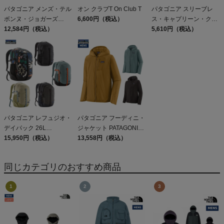
パタゴニア メンズ・テル
オン クラブT On Club T
パタゴニア スリーブレ
ボンヌ・ジョガーズ
6,600円（税込）
ス・キャプリーン・クー
PATAGONIA MS
12,584円（税込）
ル・デイリー・シャツ
5,610円（税込）
TERREBONNE
Patagonia Sleeveless
JOGGERS
Capilene Cool Daily
Shirt
パタゴニア レフュジオ・
パタゴニア フーディニ・
デイパック 26L
ジャケット PATAGONIA
PATAGONIA REFUGIO
15,950円（税込）
MS HOUDINI JKT
13,558円（税込）
DAY PACK 47914
同じカテゴリのおすすめ商品