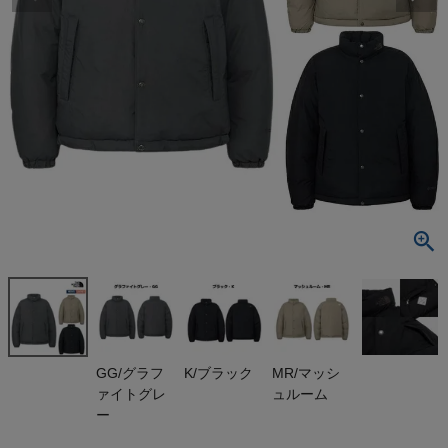
検索
商品が見つからない方はこちら
最近閲覧した商品
ザ・ノース・フ
ェイス オルタ
レーションシ
¥
37,730
エラジャケッ
(税込)
ト THE NOR
TH FACE ア
ウトレット セ
ール
On
GG/グラフ
K/ブラック
MR/マッシ
ァイトグレ
ュルーム
THE NORTH FACE
ー