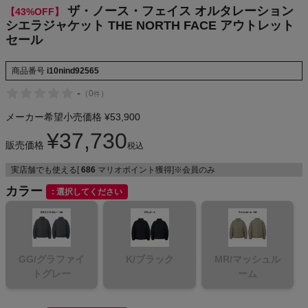
ザ・ノース・フェイス オルタレーション
【43%OFF】
NIKE
シエラジャケット THE NORTH FACE アウトレット
セール
CHUMS
商品番号
i10nind92565
HOKA
-
（
0
）
件
メーカー希望小売価格
¥
53,900
もっと見る
¥
37,730
販売価格
税込
実店舗でも使える[
686
マリオポイント獲得]※会員のみ
カラー
メンズカジュアルウェア
選択してください
レディースカジュアルウェア
GG/グラファイ
K/ブラック
MR/マッシュル
メンズスポーツウェア
トグレー
ーム
レディーススポーツウェア