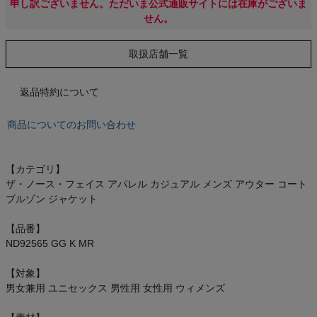
もっと見る
申し訳ございません。ただいま公式通販サイトには在庫がございま
せん。
取扱店舗一覧
インフィット INFIT
返品特約について
サックス SAXX
商品についてのお問い合わせ
オン On
【カテゴリ】
ザ・ノース・フェイス アパレル カジュアル メンズ アウター コート
ブルゾン ジャケット
スポーツマリオTOP
【品番】
ND92565 GG K MR
ベースボールマリオ（野球商品）
【対象】
男女兼用 ユニセックス 男性用 女性用 ウィメンズ
お気に入り