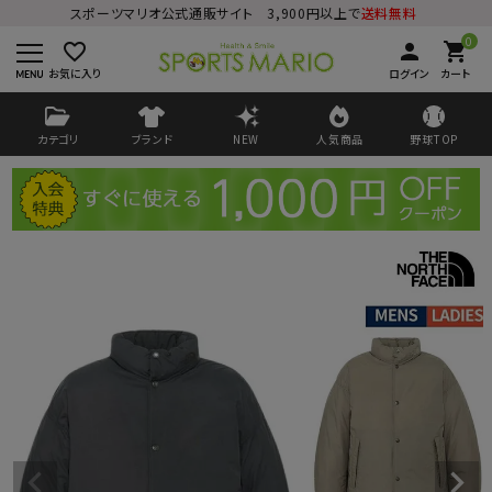
スポーツマリオ公式通販サイト 3,900円以上で
送料無料
0
favorite_border
person
shopping_cart
お気に入り
ログイン
カート
カテゴリ
ブランド
NEW
人気商品
野球TOP
ログイン
会員登録
ようこそ ゲスト 様