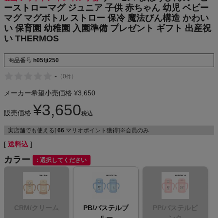
ーストローマグ ジュニア 子供 赤ちゃん 幼児 ベビー
マグ マグボトル ストロー 保冷 魔法びん構造 かわい
い 保育園 幼稚園 入園準備 プレゼント ギフト 出産祝
メンズカジュアルウェア
い THERMOS
商品番号
h05fjt250
レディースカジュアルウェア
-
（
0
）
件
メンズスポーツウェア
メーカー希望小売価格
¥
3,650
¥
3,650
レディーススポーツウェア
販売価格
税込
実店舗でも使える[
66
マリオポイント獲得]※会員のみ
スポーツシューズ
送料込
カラー
選択してください
もっと見る
CRM/クリーム
PB/パステルブ
PP/パステルピ
ヨガ