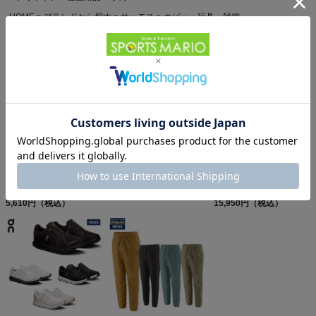
HOME
ブランドから探す
サーモス
ホビー・玩具・雑貨
他のお客様はこちらの商品も見ています
パタゴニア スリーブレ
オン クラブT On Club T
パタゴニア レフュジオ・
ス・キャプリーン・クー
6,600円（税込）
デイパック 26L
ル・デイリー・シャツ
5,610円（税込）
PATAGONIA REFUGIO
15,950円（税込）
Patagonia Sleeveless
DAY PACK 47914
Capilene Cool Daily
Shirt