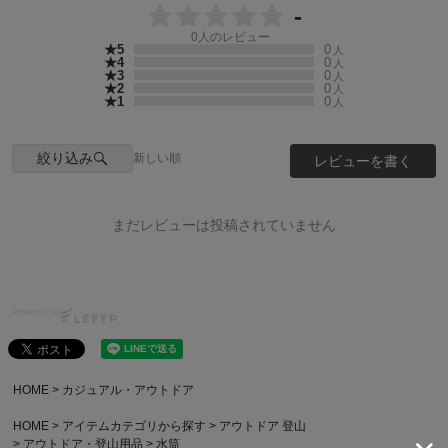
-
0
人のレビュー
★5
0
人
★4
0
人
★3
0
人
★2
0
人
★1
0
人
絞り込み
新しい順
レビューを書く
まだレビューは投稿されていません
Powered by
HOME
カジュアル・アウトドア
HOME
アイテムカテゴリから探す
アウトドア 登山
アウトドア・登山用品
水筒