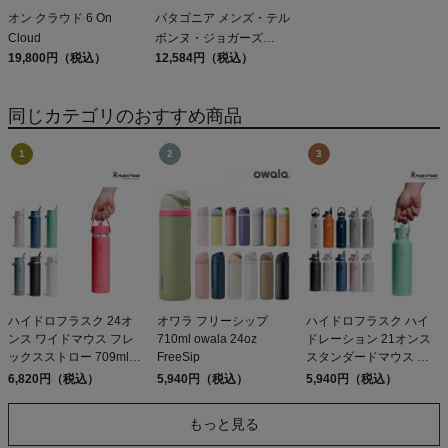
オン クラウド 6 On
パタゴニア メンズ・テル
Cloud
ボンヌ・ジョガーズ
19,800円（税込）
PATAGONIA MS
12,584円（税込）
TERREBONNE
JOGGERS
同じカテゴリのおすすめ商品
ハイドロフラスク 24オ
オワラ フリーシップ
ハイドロフラスク ハイ
ンス ワイドマウス フレ
710ml owala 24oz
ドレーション 21オンス
ックスストロー 709ml
FreeSip
スタンダードマウス フ
Hydro Flask 24 oz Wide
レックスストロー 水筒
6,820円（税込）
5,940円（税込）
5,940円（税込）
Mouth Flex Straw
保温 保冷 登山 アウトド
ア トレイル 小物 キャン
もっと見る
プ 旅行 通勤 通学 真空断
熱 Hydro Flask