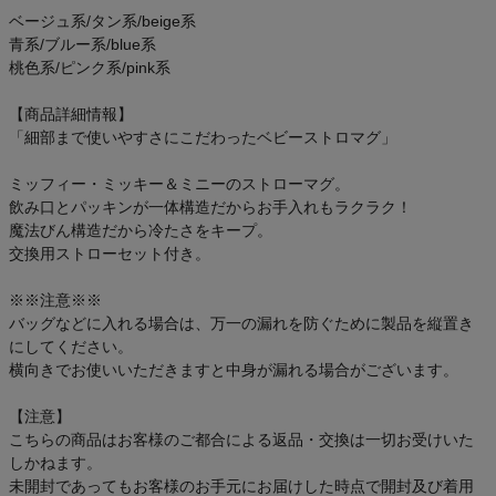
ベージュ系/タン系/beige系
青系/ブルー系/blue系
桃色系/ピンク系/pink系
【商品詳細情報】
「細部まで使いやすさにこだわったベビーストロマグ」
ミッフィー・ミッキー＆ミニーのストローマグ。
飲み口とパッキンが一体構造だからお手入れもラクラク！
魔法びん構造だから冷たさをキープ。
交換用ストローセット付き。
※※注意※※
バッグなどに入れる場合は、万一の漏れを防ぐために製品を縦置き
にしてください。
横向きでお使いいただきますと中身が漏れる場合がございます。
【注意】
こちらの商品はお客様のご都合による返品・交換は一切お受けいた
しかねます。
未開封であってもお客様のお手元にお届けした時点で開封及び着用