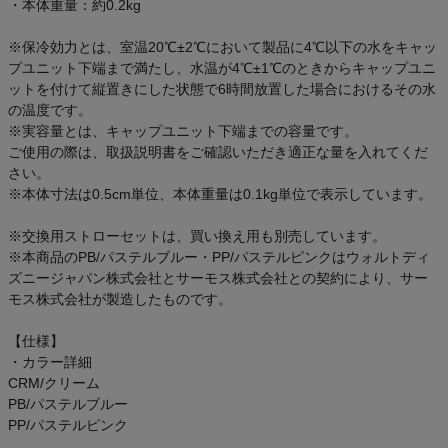
・本体重量：約0.2kg
アウトレットセール
※保冷効力とは、室温20℃±2℃において製品に4℃以下の水をキャッ
スタッフコーディネート
プユニット下端まで満たし、水温が4℃±1℃のときからキャップユニ
ットを付けて縦置きにした状態で6時間放置した場合におけるその水
の温度です。
スタッフブログ
※実容量とは、キャップユニット下端までの容量です。
ご使用の際は、取扱説明書をご確認いただき適正な量を入れてくだ
さい。
※本体寸法は0.5cm単位、本体重量は0.1kg単位で表示しています。
※交換用ストローセットは、買い換え用も別売しています。
※本商品のPB/パステルブルー・PP/パステルピンクはウォルトディ
ズニージャパン株式会社とサーモス株式会社との契約により、サー
モス株式会社が製造したものです。
【仕様】
・カラー詳細
CRM/クリーム
PB/パステルブルー
PP/パステルピンク