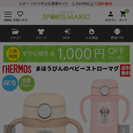
スポーツマリオ公式通販サイト 3,900円以上で
送料無料
0
favorite_border
person
shopping_cart
お気に入り
ログイン
カート
カテゴリ
ブランド
NEW
人気商品
野球TOP
ログイン
会員登録
ようこそ ゲスト 様