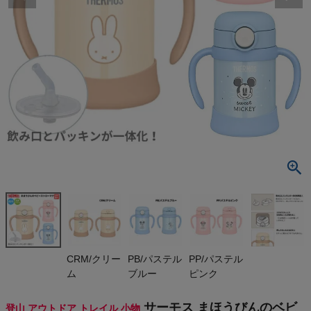
検索
商品が見つからない方はこちら
On
THE NORTH FACE
NIKE
CHUMS
HOKA
CRM/クリー
PB/パステル
PP/パステル
ム
ブルー
ピンク
もっと見る
サーモス まほうびんのベビ
登山 アウトドア トレイル 小物