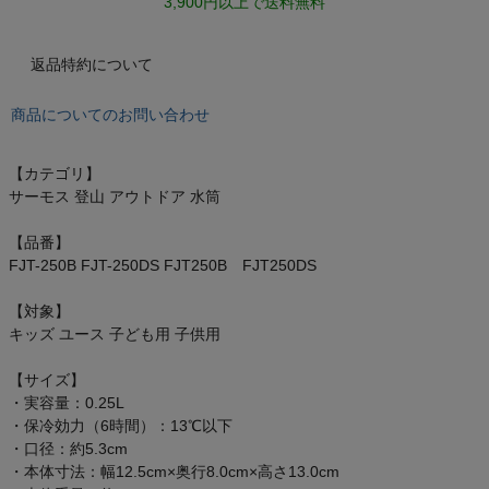
3,900円以上で送料無料
オン On
返品特約について
商品についてのお問い合わせ
スポーツマリオTOP
ベースボールマリオ（野球商品）
【カテゴリ】
サーモス 登山 アウトドア 水筒
お気に入り
【品番】
FJT-250B FJT-250DS FJT250B FJT250DS
ご利用ガイド
【対象】
キッズ ユース 子ども用 子供用
クーポン一覧
【サイズ】
商品レビュー
・実容量：0.25L
・保冷効力（6時間）：13℃以下
・口径：約5.3cm
プロテイン・サプリメントまとめ買い
・本体寸法：幅12.5cm×奥行8.0cm×高さ13.0cm