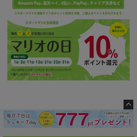
ペー
ジト
ップ
へ