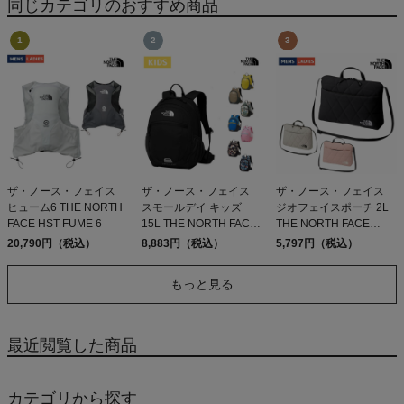
同じカテゴリのおすすめ商品
ザ・ノース・フェイス
ザ・ノース・フェイス
ザ・ノース・フェイス
ヒューム6 THE NORTH
スモールデイ キッズ
ジオフェイスポーチ 2L
FACE HST FUME 6
15L THE NORTH FACE
THE NORTH FACE
Small Day
Geoface Pouch
20,790円（税込）
8,883円（税込）
5,797円（税込）
もっと見る
最近閲覧した商品
カテゴリから探す