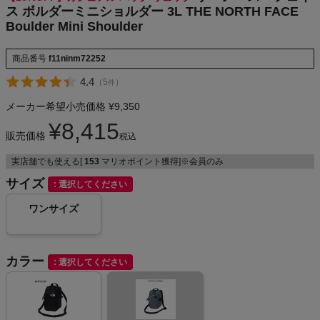
ス ボルダーミニショルダー 3L THE NORTH FACE
NIKE
Boulder Mini Shoulder
CHUMS
商品番号
f11ninm72252
4.4
（
5
）
件
HOKA
メーカー希望小売価格
¥
9,350
もっと見る
¥
8,415
販売価格
税込
実店舗でも使える[
153
マリオポイント獲得]※会員のみ
サイズ
選択してください
メンズカジュアルウェア
ワンサイズ
レディースカジュアルウェア
カラー
選択してください
メンズスポーツウェア
レディーススポーツウェア