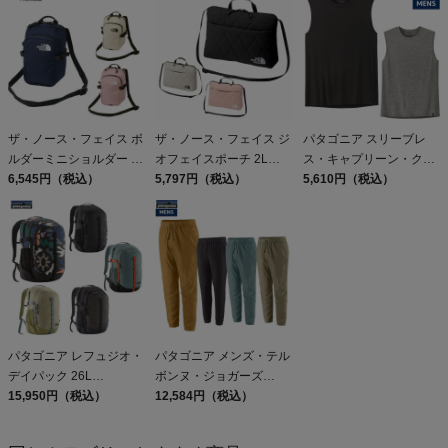
ザ・ノース・フェイス ボ
ザ・ノース・フェイス ジ
パタゴニア スリーブレ
ルダーミニショルダー 3L
オフェイスポーチ 2L
ス・キャプリーン・クー
THE NORTH FACE
6,545円（税込）
THE NORTH FACE
5,797円（税込）
ル・デイリー・シャツ
5,610円（税込）
Boulder Mini Shoulder ア
Geoface Pouch
Patagonia Sleeveless
ウトレット セール
Capilene Cool Daily
Shirt
パタゴニア レフュジオ・
パタゴニア メンズ・テル
デイパック 26L
ボンヌ・ジョガーズ
PATAGONIA REFUGIO
15,950円（税込）
PATAGONIA MS
12,584円（税込）
DAY PACK 47914
TERREBONNE
JOGGERS