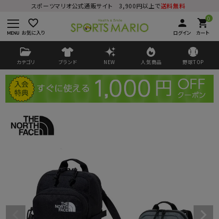
スポーツマリオ公式通販サイト 3,900円以上で
送料無料
0
favorite_border
person
shopping_cart
お気に入り
ログイン
カート
カテゴリ
ブランド
NEW
人気商品
野球TOP
ログイン
会員登録
ようこそ ゲスト 様