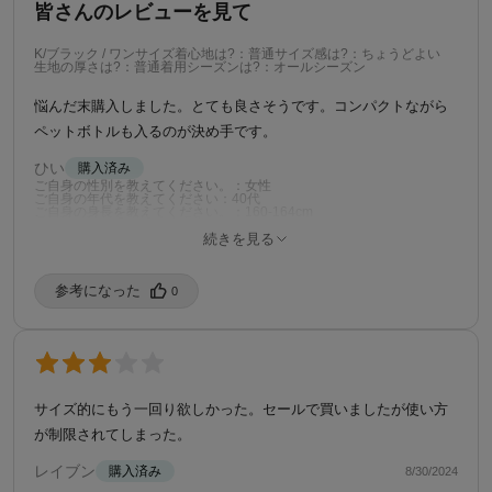
皆さんのレビューを見て
K/ブラック / ワンサイズ
着心地は?：普通
サイズ感は?：ちょうどよい
生地の厚さは?：普通
着用シーズンは?：オールシーズン
悩んだ末購入しました。とても良さそうです。コンパクトながら
ペットボトルも入るのが決め手です。
ひい
購入済み
ご自身の性別を教えてください。：女性
ご自身の年代を教えてください：40代
ご自身の身長を教えてください。：160-164cm
ご自身の体型を教えてください。：普通
続きを見る
ご自身の普段の着用サイズを教えてください。：M
5/14/2025
参考になった️
0
サイズ的にもう一回り欲しかった。セールで買いましたが使い方
が制限されてしまった。
レイブン
購入済み
8/30/2024