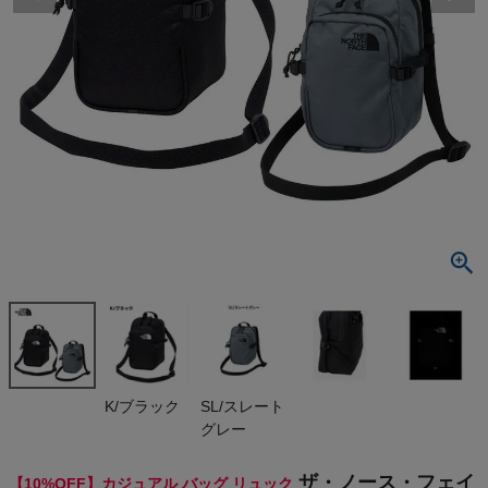
検索
商品が見つからない方はこちら
最近閲覧した商品
ザ・ノース・フ
ェイス ボル
ダーミニショ
¥
8,415
ルダー 3L T
(税込)
HE NORTH F
ACE Boulde
r Mini Shoul
der
On
K/ブラック
SL/スレート
グレー
THE NORTH FACE
ザ・ノース・フェイ
【10%OFF】カジュアル バッグ リュック