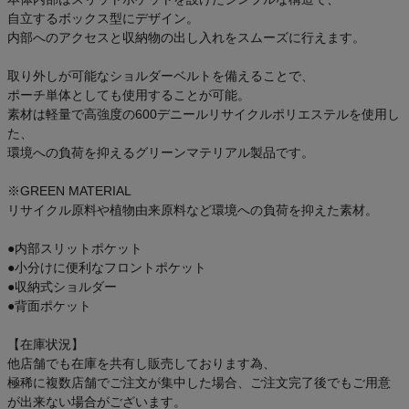
自立するボックス型にデザイン。
内部へのアクセスと収納物の出し入れをスムーズに行えます。
取り外しが可能なショルダーベルトを備えることで、
ポーチ単体としても使用することが可能。
素材は軽量で高強度の600デニールリサイクルポリエステルを使用し
た、
環境への負荷を抑えるグリーンマテリアル製品です。
※GREEN MATERIAL
リサイクル原料や植物由来原料など環境への負荷を抑えた素材。
●内部スリットポケット
●小分けに便利なフロントポケット
●収納式ショルダー
●背面ポケット
【在庫状況】
他店舗でも在庫を共有し販売しております為、
極稀に複数店舗でご注文が集中した場合、ご注文完了後でもご用意
が出来ない場合がございます。