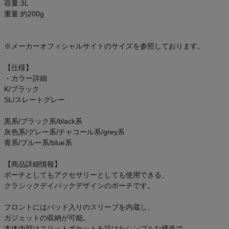
容量:3L
ご利用ガイド
重量:約200g
クーポン一覧
※メーカーオフィシャルサイトのサイズを参照しております。
商品レビュー
【仕様】
・カラー詳細
プロテイン・サプリメントまとめ買い
K/ブラック
SL/スレートグレー
アウトレットセール
黒系/ブラック系/black系
灰色系/グレー系/チャコール系/grey系
スタッフコーディネート
青系/ブルー系/blue系
【商品詳細情報】
スタッフブログ
ポーチとしてもアクセサリーとしても使用できる、
クラシックデイパックデザインのポーチです。
フロントにはパッド入りのスリーブを内蔵し、
ガジェットの収納が可能。
本体内部はスリットポケットを設けたシンプルな構造で、