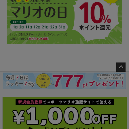
ペー
ジト
ップ
へ