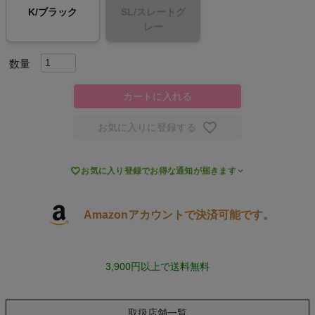
K/ブラック
SL/スレートグ
スポーツシューズ
レー
もっと見る
カートに入れる
お気に入りに登録する
ヨガ

お気に入り登録でお得な通知が届きます
キャンプ・フェス
旅行
Amazonアカウントで決済可能です。
通学
3,900円以上で送料無料
ビジネス
取扱店舗一覧