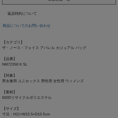
もっと見る
返品特約について
商品についてのお問い合わせ
インフィット INFIT
【カテゴリ】
サックス SAXX
ザ・ノース・フェイス アパレル カジュアル バッグ
オン On
【品番】
NM72358 K SL
【対象】
男女兼用 ユニセックス 男性用 女性用 ウィメンズ
スポーツマリオTOP
【素材】
ベースボールマリオ（野球商品）
600Dリサイクルポリエステル
【サイズ】
お気に入り
寸法：H21×W15.5×D10.5cm