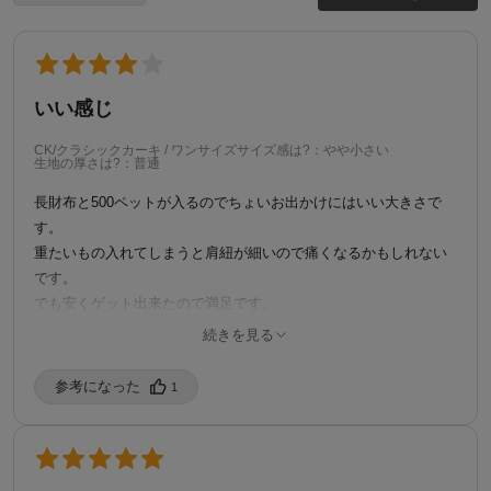
いい感じ
CK/クラシックカーキ / ワンサイズ
サイズ感は?：やや小さい
生地の厚さは?：普通
長財布と500ペットが入るのでちょいお出かけにはいい大きさで
す。
重たいもの入れてしまうと肩紐が細いので痛くなるかもしれない
です。
でも安くゲット出来たので満足です。
続きを見る
購入済み
8/19/2025
参考になった️
1