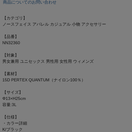
商品についてのお問い合わせ
オン On
【カテゴリ】
ノースフェイス アパレル カジュアル 小物 アクセサリー
スポーツマリオTOP
【品番】
NN32360
ベースボールマリオ（野球商品）
【対象】
男女兼用 ユニセックス 男性用 女性用 ウィメンズ
お気に入り
【素材】
ご利用ガイド
15D PERTEX QUANTUM（ナイロン100％）
クーポン一覧
【サイズ】
Φ13×H25cm
容量:3L
商品レビュー
【仕様】
プロテイン・サプリメントまとめ買い
・カラー詳細
K/ブラック