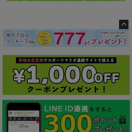
ペー
ジト
ップ
へ