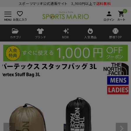
スポーツマリオ公式通販サイト 3,900円以上で
送料無料
0
favorite_border
person
shopping_cart
お気に入り
ログイン
カート
カテゴリ
ブランド
NEW
人気商品
野球TOP
ログイン
会員登録
ようこそ ゲスト 様