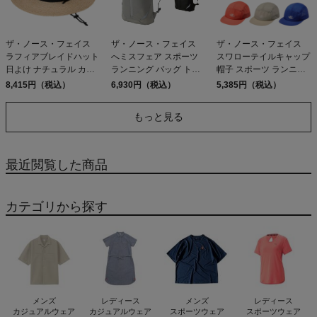
ザ・ノース・フェイス
ザ・ノース・フェイス
ザ・ノース・フェイス
ラフィアブレイドハット
へミスフェア スポーツ
スワローテイルキャップ
日よけ ナチュラル カジ
ランニング バッグ トレ
帽子 スポーツ ランニン
ュアル 帽子 コンパクト
イルラン ロードラン シ
グ 登山 通気性 THE
8,415円（税込）
6,930円（税込）
5,385円（税込）
アウトドア 旅 THE
ティラン THE NORTH
NORTH FACE
NORTH FACE
FACE HEMISPHERE
もっと見る
10L K ST
最近閲覧した商品
カテゴリから探す
メンズ
レディース
メンズ
レディース
カジュアルウェア
カジュアルウェア
スポーツウェア
スポーツウェア