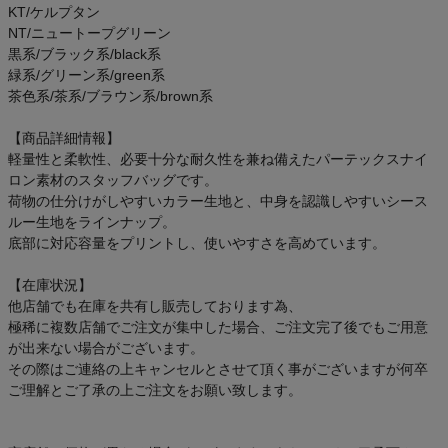
KT/ケルプタン
アウトレットセール
NT/ニュートープグリーン
黒系/ブラック系/black系
スタッフコーディネート
緑系/グリーン系/green系
茶色系/茶系/ブラウン系/brown系
スタッフブログ
【商品詳細情報】
軽量性と柔軟性、必要十分な耐久性を兼ね備えたパーテックスナイ
ロン素材のスタッフバッグです。
荷物の仕分けがしやすいカラー生地と、中身を認識しやすいシース
ルー生地をラインナップ。
底部に対応容量をプリントし、使いやすさを高めています。
【在庫状況】
他店舗でも在庫を共有し販売しております為、
極稀に複数店舗でご注文が集中した場合、ご注文完了後でもご用意
が出来ない場合がございます。
その際はご連絡の上キャンセルとさせて頂く事がございますが何卒
ご理解とご了承の上ご注文をお願い致します。