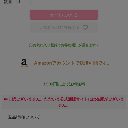
キャンプ・フェス
カートに入れる
旅行
お気に入りに登録する
通学
お気に入り登録でお得な通知が届きます
ビジネス
Amazonアカウントで決済可能です。
もっと見る
3,900円以上で送料無料
申し訳ございません。ただいま公式通販サイトには在庫がございま
インフィット INFIT
せん。
サックス SAXX
返品特約について