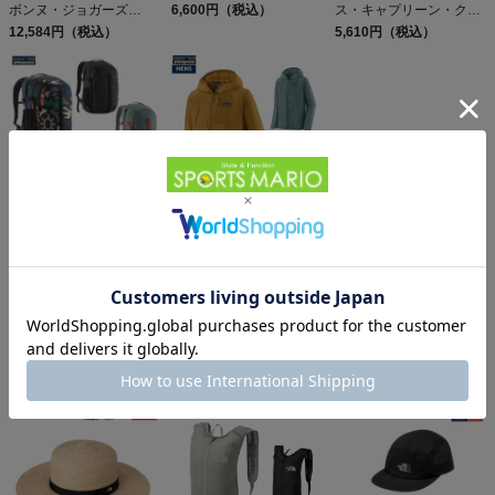
ボンヌ・ジョガーズ
6,600円（税込）
ス・キャプリーン・クー
PATAGONIA MS
12,584円（税込）
ル・デイリー・シャツ
5,610円（税込）
TERREBONNE
Patagonia Sleeveless
JOGGERS
Capilene Cool Daily
Shirt
パタゴニア レフュジオ・
パタゴニア フーディニ・
デイパック 26L
ジャケット PATAGONIA
PATAGONIA REFUGIO
15,950円（税込）
MS HOUDINI JKT
13,558円（税込）
DAY PACK 47914
同じカテゴリのおすすめ商品