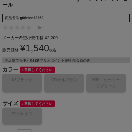
ール
商品番号
g08ninn32360
メンズカジュアルウェア
-
（
0
）
件
レディースカジュアルウェア
メーカー希望小売価格
¥
2,200
¥
1,540
販売価格
税込
メンズスポーツウェア
実店舗でも使える[
28
マリオポイント獲得]※会員のみ
レディーススポーツウェア
カラー
選択してください
K/ブラック
KT/ケルプタン
NT/ニュートー
スポーツシューズ
プグリーン
もっと見る
サイズ
選択してください
ワンサイズ
ヨガ