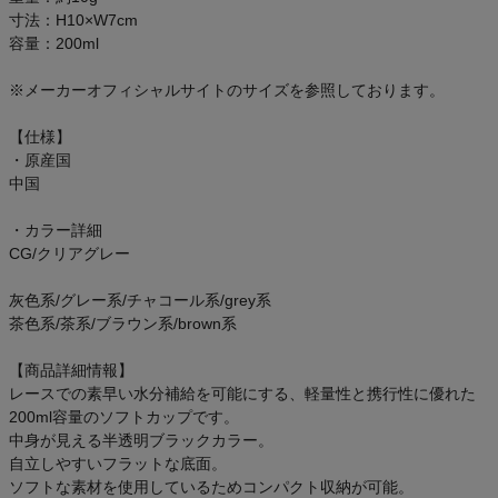
アウトレットセール
寸法：H10×W7cm
容量：200ml
スタッフコーディネート
※メーカーオフィシャルサイトのサイズを参照しております。
スタッフブログ
【仕様】
・原産国
中国
・カラー詳細
CG/クリアグレー
灰色系/グレー系/チャコール系/grey系
茶色系/茶系/ブラウン系/brown系
【商品詳細情報】
レースでの素早い水分補給を可能にする、軽量性と携行性に優れた
200ml容量のソフトカップです。
中身が見える半透明ブラックカラー。
自立しやすいフラットな底面。
ソフトな素材を使用しているためコンパクト収納が可能。