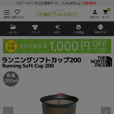
スポーツマリオ公式通販サイト 3,900円以上で
送料無料
0
favorite_border
person
shopping_cart
お気に入り
ログイン
カート
カテゴリ
ブランド
NEW
人気商品
野球TOP
ログイン
会員登録
ようこそ ゲスト 様