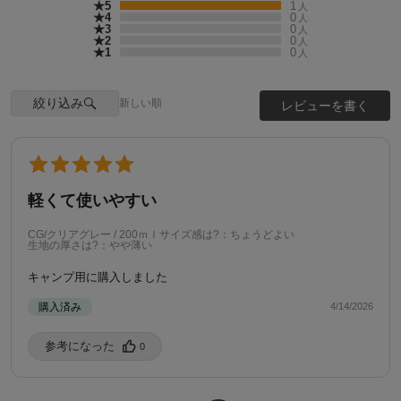
★5
1
人
★4
0
人
★3
0
人
★2
0
人
★1
0
人
絞り込み
新しい順
レビューを書く
軽くて使いやすい
CG/クリアグレー / 200ｍｌ
サイズ感は?：ちょうどよい
生地の厚さは?：やや薄い
キャンプ用に購入しました
購入済み
4/14/2026
参考になった️
0