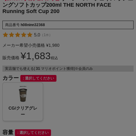
ングソフトカップ200ml THE NORTH FACE
Running Soft Cup 200
メンズカジュアルウェア
商品番号
h08ninn32368
5.0
（
1
）
件
レディースカジュアルウェア
メーカー希望小売価格
¥
1,980
¥
1,683
メンズスポーツウェア
販売価格
税込
実店舗でも使える[
31
マリオポイント獲得]※会員のみ
レディーススポーツウェア
カラー
選択してください
スポーツシューズ
もっと見る
CG/クリアグレ
ー
容量
選択してください
ヨガ