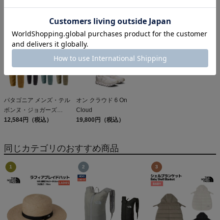
ス・キャプリーン・クー
6,600円（税込）
デイパック 26L
ル・デイリー・シャツ
5,610円（税込）
PATAGONIA REFUGIO
15,950円（税込）
Patagonia Sleeveless
DAY PACK 47914
Capilene Cool Daily
Shirt
パタゴニア メンズ・テル
オン クラウド 6 On
ボンヌ・ジョガーズ
Cloud
PATAGONIA MS
12,584円（税込）
19,800円（税込）
TERREBONNE
JOGGERS
同じカテゴリのおすすめ商品