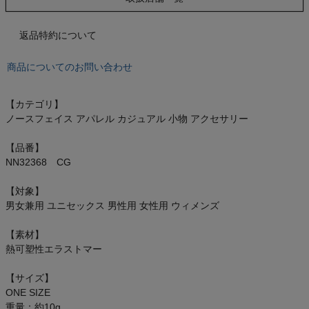
オン On
返品特約について
商品についてのお問い合わせ
スポーツマリオTOP
【カテゴリ】
ベースボールマリオ（野球商品）
ノースフェイス アパレル カジュアル 小物 アクセサリー
お気に入り
【品番】
NN32368 CG
ご利用ガイド
【対象】
男女兼用 ユニセックス 男性用 女性用 ウィメンズ
クーポン一覧
【素材】
熱可塑性エラストマー
商品レビュー
【サイズ】
プロテイン・サプリメントまとめ買い
ONE SIZE
重量：約10g