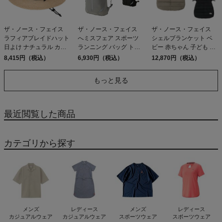
ザ・ノース・フェイス
ザ・ノース・フェイス
ザ・ノース・フェイス
ラフィアブレイドハット
へミスフェア スポーツ
シェルブランケット ベ
日よけ ナチュラル カジ
ランニング バッグ トレ
ビー 赤ちゃん 子ども こ
ュアル 帽子 コンパクト
イルラン ロードラン シ
ども 防寒 抱っこひも ベ
8,415円（税込）
6,930円（税込）
12,870円（税込）
アウトドア 旅 THE
ティラン THE NORTH
ビーカー 装着可 ポケッ
NORTH FACE
FACE HEMISPHERE
タブル THE NORTH
もっと見る
10L K ST
FACE Baby Shell
Blanket K PO UB
最近閲覧した商品
カテゴリから探す
メンズ
レディース
メンズ
レディース
カジュアルウェア
カジュアルウェア
スポーツウェア
スポーツウェア