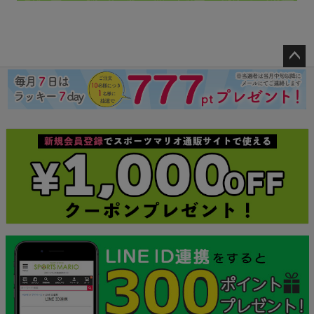
ペー
ジト
ップ
へ