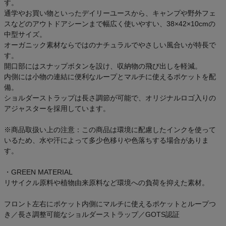
す。
通学やお買い物といったデイリーユースから、キャンプや野外フェ
スなどのアウトドアシーンまで幅広く使いやすい、38×42×10cmの
中型サイズ。
オーガニック素材ならではのナチュラルでやさしい風合いが特長で
す。
開口部にはスナップボタンを設け、収納物の飛び出しを軽減。
内側には小物の連結に便利なループとマルチに使えるポケットを配
備。
ショルダーストラップは長さ調節が可能で、オリジナルロゴ入りの
アジャスターを採用しています。
※商品取扱い上の注意：この商品は環境に配慮したインクを使って
いるため、水や汗によって多少色移りや色落ちする場合がありま
す。
・GREEN MATERIAL
リサイクル原料や植物由来原料など環境への負荷を抑えた素材。
フロント左右にポケット内側にマルチに使えるポケットとループつ
き／長さ調整可能なショルダーストラップ／GOTS認証