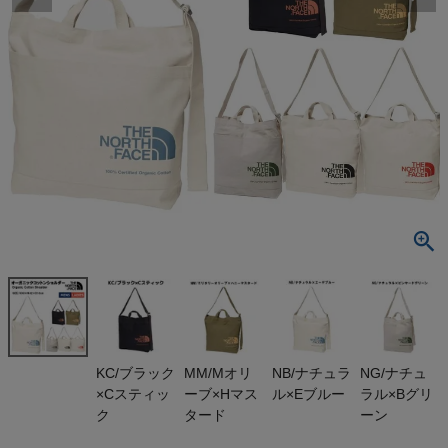
検索
商品が見つからない方はこちら
On
THE NORTH FACE
NIKE
CHUMS
HOKA
KC/ブラック
MM/Mオリ
NB/ナチュラ
NG/ナチュ
×Cスティッ
ーブ×Hマス
ル×Eブルー
ラル×Bグリ
ク
タード
ーン
もっと見る