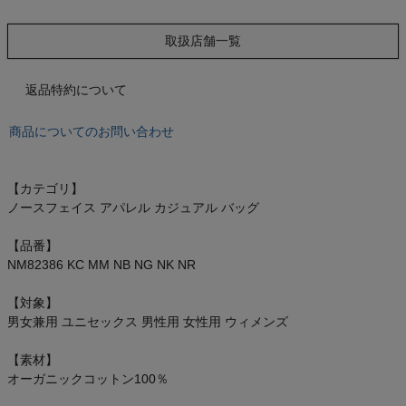
オン On
取扱店舗一覧
返品特約について
スポーツマリオTOP
商品についてのお問い合わせ
ベースボールマリオ（野球商品）
【カテゴリ】
お気に入り
ノースフェイス アパレル カジュアル バッグ
ご利用ガイド
【品番】
NM82386 KC MM NB NG NK NR
クーポン一覧
【対象】
男女兼用 ユニセックス 男性用 女性用 ウィメンズ
商品レビュー
【素材】
プロテイン・サプリメントまとめ買い
オーガニックコットン100％