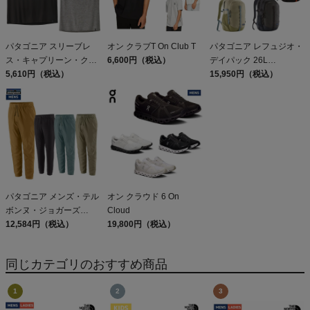
パタゴニア スリーブレ
オン クラブT On Club T
パタゴニア レフュジオ・
ス・キャプリーン・クー
6,600円（税込）
デイパック 26L
ル・デイリー・シャツ
5,610円（税込）
PATAGONIA REFUGIO
15,950円（税込）
Patagonia Sleeveless
DAY PACK 47914
Capilene Cool Daily
Shirt
パタゴニア メンズ・テル
オン クラウド 6 On
ボンヌ・ジョガーズ
Cloud
PATAGONIA MS
12,584円（税込）
19,800円（税込）
TERREBONNE
JOGGERS
同じカテゴリのおすすめ商品