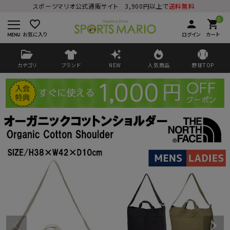
スポーツマリオ公式通販サイト 3,900円以上で
送料無料
0
favorite_border
person
shopping_cart
お気に入り
ログイン
カート
カテゴリ
ブランド
NEW
人気商品
野球TOP
ログイン
会員登録
ようこそ ゲスト 様