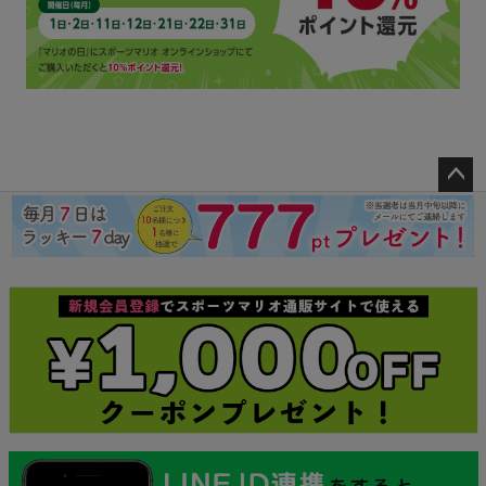
ペー
ジト
ップ
へ