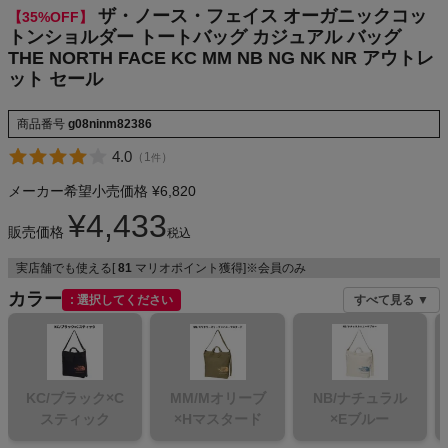
ザ・ノース・フェイス オーガニックコッ
【35%OFF】
トンショルダー トートバッグ カジュアル バッグ
THE NORTH FACE KC MM NB NG NK NR アウトレ
メンズカジュアルウェア
ット セール
商品番号
g08ninm82386
レディースカジュアルウェア
4.0
（
1
）
件
メンズスポーツウェア
メーカー希望小売価格
¥
6,820
¥
4,433
レディーススポーツウェア
販売価格
税込
実店舗でも使える[
81
マリオポイント獲得]※会員のみ
スポーツシューズ
カラー
選択してください
すべて見る ▼
もっと見る
KC/ブラック×C
MM/Mオリーブ
NB/ナチュラル
スティック
×Hマスタード
×Eブルー
ヨガ