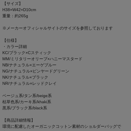
【サイズ】
アウトレットセール
H38×W42×D10cm
重量：約265g
スタッフコーディネート
※メーカーオフィシャルサイトのサイズを参照しております
スタッフブログ
【仕様】
・カラー詳細
KC/ブラック×Cスティック
MM/ミリタリーオリーブ×ハニーマスタード
NB/ナチュラル×エーゲブルー
NG/ナチュラル×ビンヤードグリーン
NK/ナチュラル×ブラック
NR/ナチュラル×レッドクレイ
ベージュ系/タン系/beige系
枯草色系/カーキ系/khaki系
黒系/ブラック系/black系
【商品詳細情報】
環境に配慮したオーガニックコットン素材のショルダーバッグで