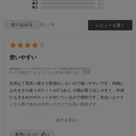
★2
0
人
★1
0
人
絞り込み
新しい順
レビューを書く
使いやすい
MM/Mオリーブ×Hマスタード / H38×W42×D10cm
サイズ感は?：ちょうどよい
生地の厚さは?：普通
生地も丁度良い硬さで形崩れしないので使いやすいです。内側に
は大きさの違うポケットが2つあり､小物が取り出しやすく、外側
にも大きめのポケットが付いているので便利です。色合いもナチ
ュラル系で合わせやすいのでとても良い商品です。
やすやす
購入済み
ご自身の性別を教えてください。：男性
続きを見る
ご自身の年代を教えてください：50代
ご自身の身長を教えてください。：165-169cm
ご自身の体型を教えてください。：がっしり
ご自身の普段の着用サイズを教えてください。：M
参考になった️
1