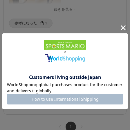
続きを見る
コンパクトサイズですが軽くて使いやすいです。ちょっとしたお
出かけにも便利です。お子様にもオススメです。
参考になった️
1
購入済み
9/28/2025
容量丁度良い
ブラック / ワンサイズ
サイズ感は?：ちょうどよい
容量が丁度良くセールだったので即購入
紐の調整が出来ないのが難点です（やり方違うのかな？）
購入済み
8/2/2025
参考になった️
0
1