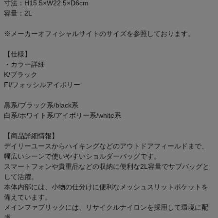
寸法：H15.5×W22.5×D6cm
ご利用ガイド
容量：2L
クーポン一覧
※メーカーオフィシャルサイトのサイズを参照しております。
【仕様】
商品レビュー
・カラー詳細
K/ブラック
プロテイン・サプリメントまとめ買い
FI/フォッシルアイボリー
黒系/ブラック系/black系
アウトレットセール
白系/ホワイト系/アイボリー系/white系
スタッフコーディネート
【商品詳細情報】
デイリーユースからハイキングなどのアウトドアフィールドまで、
幅広いシーンで使いやすいショルダーバッグです。
スタッフブログ
スマートフォンや貴重品などの収納に便利な2L容量でサブバッグと
して活躍。
本体内部には、小物の仕分けに便利なメッシュスリットポケットを
備えています。
メインファブリックには、リサイクルナイロンを採用して環境に配
慮。