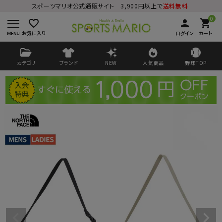
スポーツマリオ公式通販サイト 3,900円以上で
送料無料
0
favorite_border
person
shopping_cart
お気に入り
ログイン
カート
カテゴリ
ブランド
NEW
人気商品
野球TOP
ログイン
会員登録
ようこそ ゲスト 様