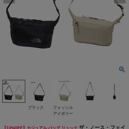
検索
商品が見つからない方はこちら
最近閲覧した商品
ザ・ノース・フ
ェイス カペラ
2 2L THE N
¥
5,455
ORTH FACE
(税込)
CAPELLA
On
ブラック
フォッシル
アイボリー
THE NORTH FACE
ザ・ノース・フェイ
【13%OFF】カジュアル バッグ リュック