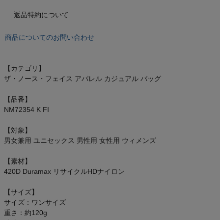
もっと見る
返品特約について
商品についてのお問い合わせ
インフィット INFIT
【カテゴリ】
ザ・ノース・フェイス アパレル カジュアル バッグ
サックス SAXX
【品番】
オン On
NM72354 K FI
【対象】
男女兼用 ユニセックス 男性用 女性用 ウィメンズ
スポーツマリオTOP
【素材】
420D Duramax リサイクルHDナイロン
ベースボールマリオ（野球商品）
【サイズ】
サイズ：ワンサイズ
お気に入り
重さ：約120g