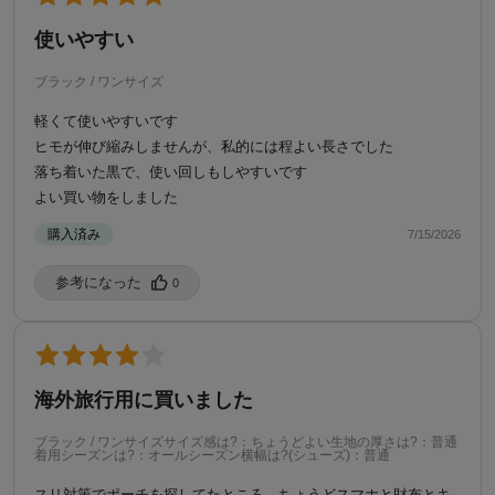
使いやすい
ブラック / ワンサイズ
軽くて使いやすいです
ヒモが伸び縮みしませんが、私的には程よい長さでした
落ち着いた黒で、使い回しもしやすいです
よい買い物をしました
購入済み
7/15/2026
参考になった️
0
海外旅行用に買いました
ブラック / ワンサイズ
サイズ感は?：ちょうどよい
生地の厚さは?：普通
着用シーズンは?：オールシーズン
横幅は?(シューズ)：普通
スリ対策でポーチを探してたところ、ちょうどスマホと財布とキ