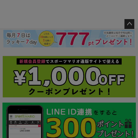
ペー
ジト
ップ
へ