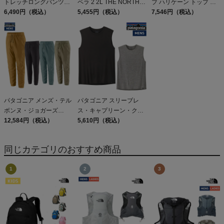
トレッチロングパンツ
ペラ 2 2L THE NORTH
ブ ハリケーン トップ ル
INFIT
6,490円（税込）
FACE CAPELLA
5,455円（税込）
ープパイル オーバーサイ
7,546円（税込）
ズ CHUMS Hurricane
Top LP アウトレット セ
ール
パタゴニア メンズ・テル
パタゴニア スリーブレ
ボンヌ・ジョガーズ
ス・キャプリーン・クー
PATAGONIA MS
12,584円（税込）
ル・デイリー・シャツ
5,610円（税込）
TERREBONNE
Patagonia Sleeveless
JOGGERS
Capilene Cool Daily
同じカテゴリのおすすめ商品
Shirt