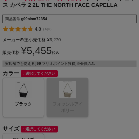
ス カペラ 2 2L THE NORTH FACE CAPELLA
NIKE
商品番号
g09ninm72354
CHUMS
4.8
（
4
）
件
HOKA
メーカー希望小売価格
¥
6,270
¥
5,455
販売価格
もっと見る
税込
実店舗でも使える[
99
マリオポイント獲得]※会員のみ
カラー
選択してください
メンズカジュアルウェア
レディースカジュアルウェア
ブラック
フォッシルアイ
ボリー
メンズスポーツウェア
サイズ
選択してください
レディーススポーツウェア