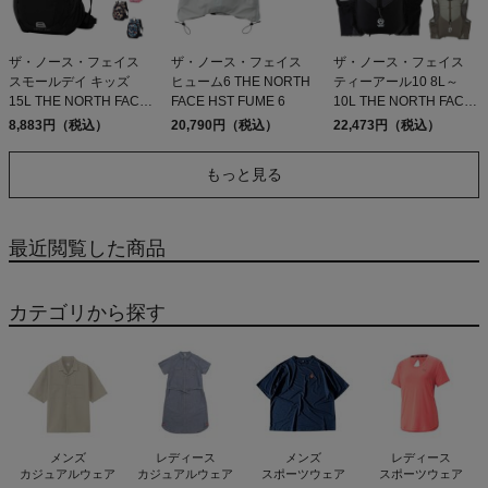
ザ・ノース・フェイス
ザ・ノース・フェイス
ザ・ノース・フェイス
スモールデイ キッズ
ヒューム6 THE NORTH
ティーアール10 8L～
15L THE NORTH FACE
FACE HST FUME 6
10L THE NORTH FACE
Small Day
TR 10
8,883円（税込）
20,790円（税込）
22,473円（税込）
もっと見る
最近閲覧した商品
カテゴリから探す
メンズ
レディース
メンズ
レディース
カジュアルウェア
カジュアルウェア
スポーツウェア
スポーツウェア