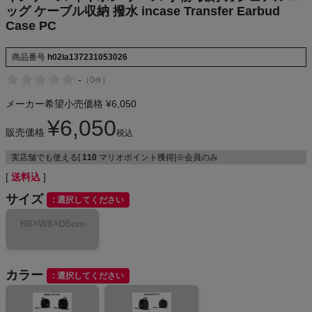
ッグ ケーブル収納 撥水 incase Transfer Earbud
NIKE
Case PC
CHUMS
商品番号
h02ia137231053026
-
（
0
）
件
HOKA
メーカー希望小売価格
¥
6,050
もっと見る
¥
6,050
販売価格
税込
実店舗でも使える[
110
マリオポイント獲得]※会員のみ
送料込
メンズカジュアルウェア
サイズ
選択してください
H8×W8×D5cm
レディースカジュアルウェア
メンズスポーツウェア
カラー
選択してください
レディーススポーツウェア