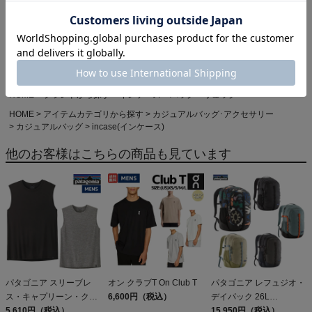
Powered by
HOME
カジュアル・アウトドア
HOME
ブランドから探す
インケース
バッグ・リュック
HOME
アイテムカテゴリから探す
カジュアルバッグ･アクセサリー
カジュアルバッグ
incase(インケース)
他のお客様はこちらの商品も見ています
パタゴニア スリーブレ
オン クラブT On Club T
パタゴニア レフュジオ・
ス・キャプリーン・クー
6,600円（税込）
デイパック 26L
ル・デイリー・シャツ
5,610円（税込）
PATAGONIA REFUGIO
15,950円（税込）