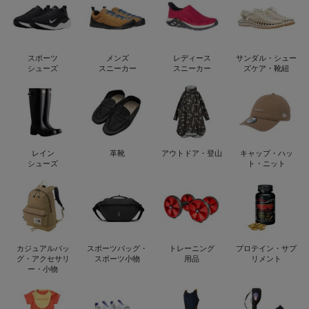
スポーツ
メンズ
レディース
サンダル・シュー
シューズ
スニーカー
スニーカー
ズケア・靴紐
レイン
革靴
アウトドア・登山
キャップ・ハッ
シューズ
ト・ニット
カジュアルバッ
スポーツバッグ・
トレーニング
プロテイン・サプ
グ・アクセサリ
スポーツ小物
用品
リメント
ー・小物