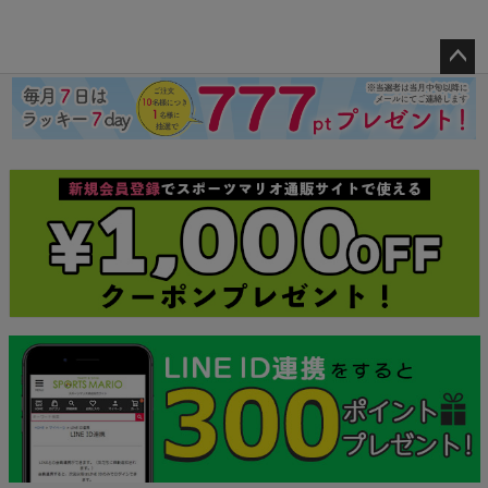
ペー
ジト
ップ
へ