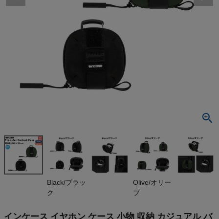
検索
商品が見つからない方はこちら
最近閲覧した商品
インケース
イヤホン ケ
ース 小物 収
¥
6,050
納 カジュア
(税込)
ル バッグ ケ
ーブル収納
撥水 incase
Transfer Ear
On
Black/ブラッ
Olive/オリー
bud Case P
ク
ブ
C
THE NORTH FACE
インケース イヤホン ケース 小物 収納 カジュアル バ