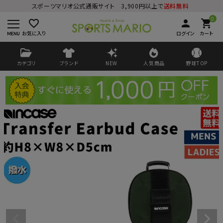
スポーツマリオ公式通販サイト 3,900円以上で
送料無料
0
favorite_border
person
shopping_cart
お気に入り
ログイン
カート
カテゴリ
ブランド
NEW
人気商品
野球TOP
ログイン
会員登録
ようこそ ゲスト 様