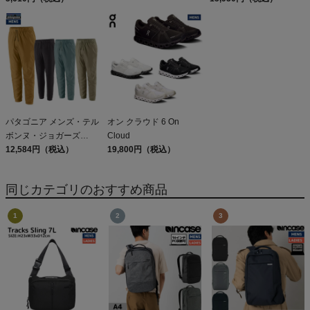
Patagonia Sleeveless
DAY PACK 47914
Capilene Cool Daily
Shirt
パタゴニア メンズ・テル
オン クラウド 6 On
ボンヌ・ジョガーズ
Cloud
PATAGONIA MS
12,584円（税込）
19,800円（税込）
TERREBONNE
JOGGERS
同じカテゴリのおすすめ商品