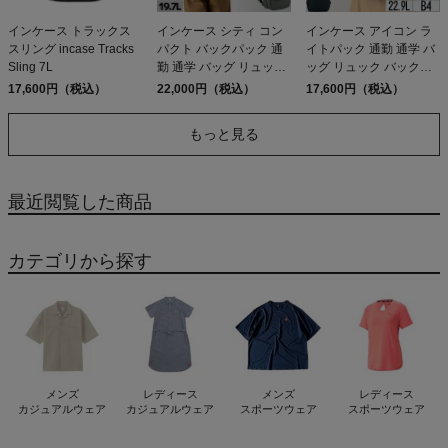
インケース トラックス
インケース シティ コン
インケース アイコン ラ
スリング incase Tracks
パクト バックパック 通
イトパック 通勤 通学 バ
Sling 7L
勤 通学 バッグ リュック
ッグ リュック バックパ
PCリュック 旅行 出張
ック PCリュック 旅行 出
17,600円（税込）
22,000円（税込）
17,600円（税込）
incase City Compact
張 incase ICON Lite
Backpack
Pack
もっと見る
最近閲覧した商品
カテゴリから探す
メンズ
レディース
メンズ
レディース
カジュアルウェア
カジュアルウェア
スポーツウェア
スポーツウェア