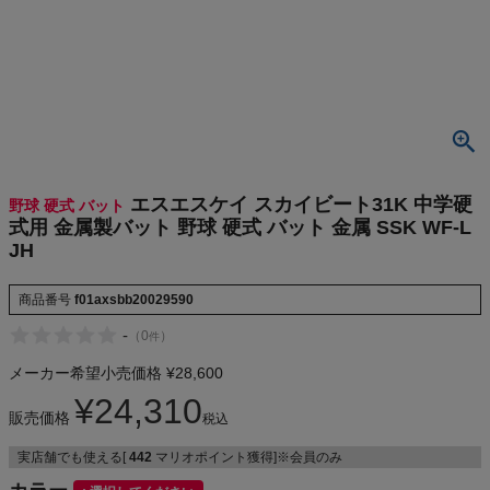
検索
商品が見つからない方はこちら
最近閲覧した商品
エスエスケイ スカイビート31K 中学硬
野球 硬式 バット
式用 金属製バット 野球 硬式 バット 金属 SSK WF-L
エスエスケイ
JH
スカイビート
31K 中学硬
¥
24,310
式用 金属製
(税込)
商品番号
f01axsbb20029590
バット 野球
硬式 バット
-
（
0
）
件
金属 SSK W
メーカー希望小売価格
¥
28,600
F-L JH
On
¥
24,310
販売価格
税込
THE NORTH FACE
実店舗でも使える[
442
マリオポイント獲得]※会員のみ