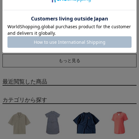
エスエスケイ スカイフ
エスエスケイ プロエッ
エスエスケイ 硬式用木
ライト 硬式用金属製バ
ジ 硬式用木製バット 一
製バット 2026年 アドバ
ット SSK HZ
般 メイプル SSKアドバ
イザリースタッフモデル
イザリースタッフモデル
一般 プロエッジ メイプ
39,600円（税込）
15,840円（税込）
17,820円（税込）
BFJマーク入り 2024年
ル 野球 硬式 バット 木製
モデル プロモデル 野球
プロモデル ベースボー
もっと見る
硬式 バット 高校野球 大
ルマリオ SSK proedeg
学 社会人 SSK proedge
84cm 85cm
84cm 85cm
最近閲覧した商品
カテゴリから探す