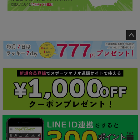
ペー
ジト
ップ
へ