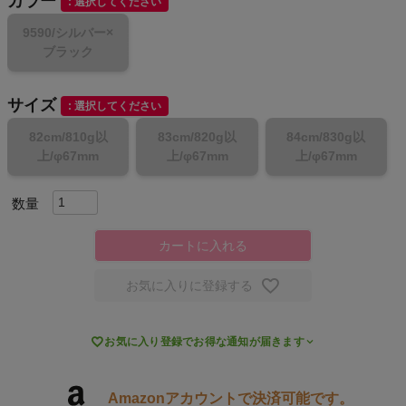
カラー
NIKE
選択してください
9590/シルバー×
CHUMS
ブラック
HOKA
サイズ
選択してください
82cm/810g以
83cm/820g以
84cm/830g以
もっと見る
上/φ67mm
上/φ67mm
上/φ67mm
メンズカジュアルウェア
カートに入れる
レディースカジュアルウェア
お気に入りに登録する
メンズスポーツウェア

お気に入り登録でお得な通知が届きます
レディーススポーツウェア
Amazonアカウントで決済可能です。