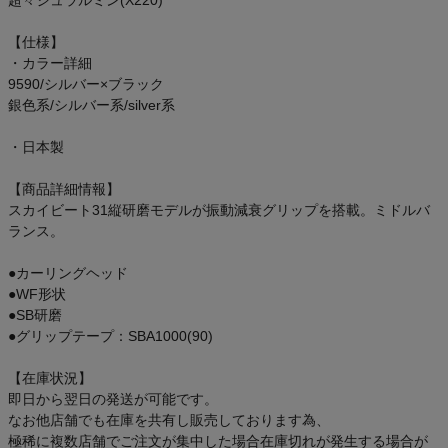
超々ジュラルミン(X220)
【仕様】
・カラー詳細
9590/シルバー×ブラック
インフィット INFIT
銀色系/シルバー系/silver系
サックス SAXX
・日本製
【商品詳細情報】
オン On
スカイビート31縦研磨モデルが振動減衰グリップを搭載。ミドルバ
ランス。
●カーリングヘッド
スポーツマリオTOP
●WF形状
●SB研磨
●グリップテープ：SBA1000(90)
ベースボールマリオ（野球商品）
【在庫状況】
お気に入り
即日から翌日の発送が可能です。
なお他店舗でも在庫を共有し販売しております為、
極稀に複数店舗でご注文が集中した場合在庫切れが発生する場合が
ご利用ガイド