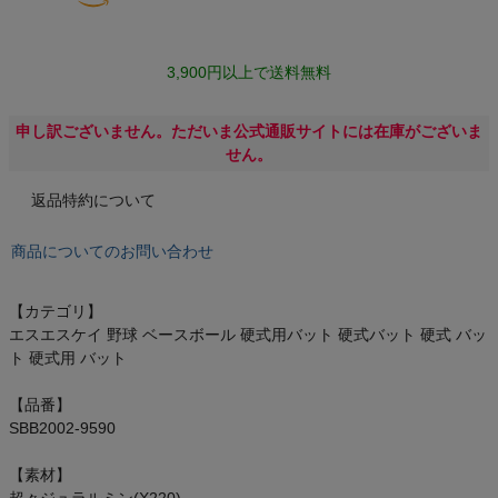
スポーツシューズ
3,900円以上で送料無料
もっと見る
申し訳ございません。ただいま公式通販サイトには在庫がございま
せん。
ヨガ
返品特約について
商品についてのお問い合わせ
キャンプ・フェス
旅行
【カテゴリ】
エスエスケイ 野球 ベースボール 硬式用バット 硬式バット 硬式 バッ
ト 硬式用 バット
通学
【品番】
ビジネス
SBB2002-9590
【素材】
もっと見る