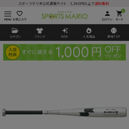
スポーツマリオ公式通販サイト 3,900円以上で
送料無料
0
favorite_border
person
shopping_cart
お気に入り
ログイン
カート
カテゴリ
ブランド
NEW
人気商品
野球TOP
ログイン
会員登録
ようこそ ゲスト 様