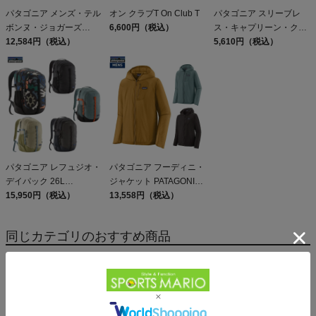
パタゴニア メンズ・テル
オン クラブT On Club T
パタゴニア スリーブレ
ボンヌ・ジョガーズ
6,600円（税込）
ス・キャプリーン・クー
PATAGONIA MS
12,584円（税込）
ル・デイリー・シャツ
5,610円（税込）
TERREBONNE
Patagonia Sleeveless
JOGGERS
Capilene Cool Daily
Shirt
パタゴニア レフュジオ・
パタゴニア フーディニ・
デイパック 26L
ジャケット PATAGONIA
PATAGONIA REFUGIO
15,950円（税込）
MS HOUDINI JKT
13,558円（税込）
DAY PACK 47914
同じカテゴリのおすすめ商品