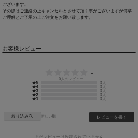
ございます。
その際はご連絡の上キャンセルとさせて頂く事がございますが何卒
クーポン一覧
ご理解とご了承の上ご注文をお願い致します。
商品レビュー
プロテイン・サプリメントまとめ買い
お客様レビュー
アウトレットセール
-
スタッフコーディネート
0
人のレビュー
★5
0
人
★4
0
人
★3
0
人
スタッフブログ
★2
0
人
★1
0
人
絞り込み
新しい順
レビューを書く
まだレビューは投稿されていません