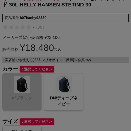
ド 30L HELLY HANSEN STETIND 30
NIKE
商品番号
h07haehy92330
CHUMS
-
（
0
）
件
HOKA
メーカー希望小売価格
¥
23,100
¥
18,480
販売価格
もっと見る
税込
実店舗でも使える[
336
マリオポイント獲得]※会員のみ
カラー
選択してください
メンズカジュアルウェア
レディースカジュアルウェア
K/ブラック
DN/ディープネ
イビー
メンズスポーツウェア
サイズ
選択してください
レディーススポーツウェア