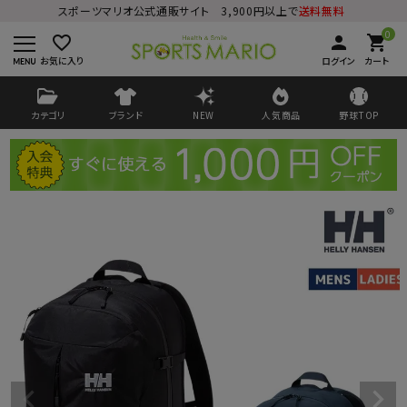
スポーツマリオ公式通販サイト 3,900円以上で
送料無料
0
favorite_border
person
shopping_cart
お気に入り
ログイン
カート
カテゴリ
ブランド
NEW
人気商品
野球TOP
ログイン
会員登録
ようこそ ゲスト 様