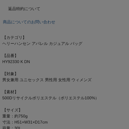
もっと見る
返品特約について
商品についてのお問い合わせ
インフィット INFIT
【カテゴリ】
ヘリーハンセン アパレル カジュアル バッグ
サックス SAXX
【品番】
オン On
HY92330 K DN
【対象】
男女兼用 ユニセックス 男性用 女性用 ウィメンズ
スポーツマリオTOP
【素材】
500Dリサイクルポリエステル（ポリエステル100%）
ベースボールマリオ（野球商品）
【サイズ】
重量：約750g
お気に入り
寸法：H51×W31×D17cm
容量：30L