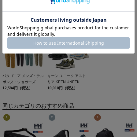
パタゴニア スリーブレ
パタゴニア レフュジオ・
オン クラウド 6 On
ス・キャプリーン・クー
デイパック 26L
Cloud
ル・デイリー・シャツ
5,610円（税込）
PATAGONIA REFUGIO
15,950円（税込）
19,800円（税込）
Patagonia Sleeveless
DAY PACK 47914
Capilene Cool Daily
Shirt
パタゴニア メンズ・テル
キーン ユニーク アスト
ボンヌ・ジョガーズ
リア KEEN UNEEK
PATAGONIA MS
12,584円（税込）
ASTORIA アウトレット
10,010円（税込）
TERREBONNE
セール
JOGGERS
同じカテゴリのおすすめ商品