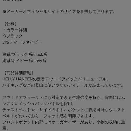
ご利用ガイド
※メーカーオフィシャルサイトのサイズを参照しております。
クーポン一覧
【仕様】
・カラー詳細
商品レビュー
K/ブラック
DN/ディープネイビー
プロテイン・サプリメントまとめ買い
黒系/ブラック系/black系
紺系/ネイビー系/navy系
アウトレットセール
【商品詳細情報】
HELLY HANSENの定番アウトドアパックがリニューアル。
スタッフコーディネート
ハイキングなどの登山に使いやすいディテールが詰まっています。
スタッフブログ
アウトドアフィールドにも対応できる生地強度を持ち、背面にはム
レにくいメッシュバックパネルを採用。
チェストベルトや、サイドのボトルポケットに収納可能なウエスト
ベルトが付いており、フィット感を調節できます。
フロントポケット内部にはオーガナイザーがあり、小物の収納に重
宝。