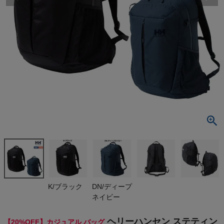
検索
商品が見つからない方はこちら
最近閲覧した商品
ヘリーハンセ
ン ステティン
ド 30L HELL
¥
18,480
Y HANSEN S
(税込)
TETIND 30
On
K/ブラック
DN/ディープ
ネイビー
THE NORTH FACE
ヘリーハンセン ステティン
【20%OFF】カジュアル バッグ