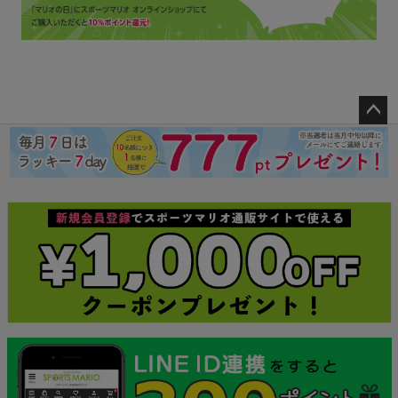
ペー
ジト
ップ
へ