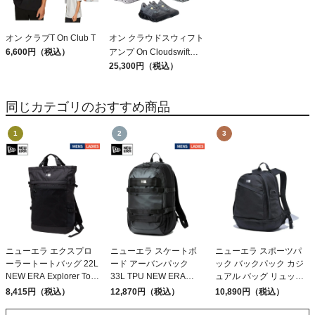
オン クラブT On Club T
オン クラウドスウィフト
6,600円（税込）
アンプ On Cloudswift
Amp
25,300円（税込）
同じカテゴリのおすすめ商品
ニューエラ エクスプロ
ニューエラ スケートボ
ニューエラ スポーツパ
ーラートートバッグ 22L
ード アーバンパック
ック バックパック カジ
NEW ERA Explorer Tote
33L TPU NEW ERA
ュアル バッグ リュック
Bag Black
Skateboard Urban Pack
NEW ERA 31L SPORTS
8,415円（税込）
12,870円（税込）
10,890円（税込）
Black
PACK