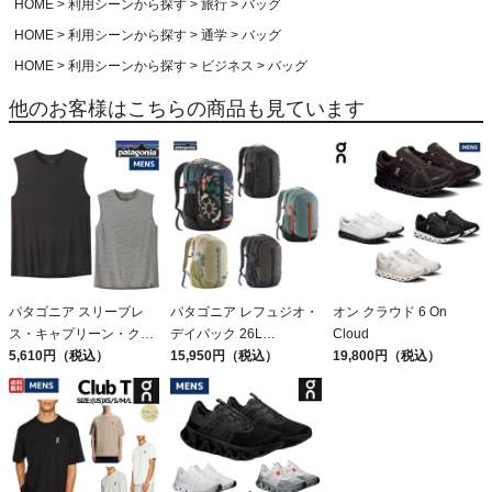
HOME
利用シーンから探す
旅行
バッグ
HOME
利用シーンから探す
通学
バッグ
HOME
利用シーンから探す
ビジネス
バッグ
他のお客様はこちらの商品も見ています
パタゴニア スリーブレ
パタゴニア レフュジオ・
オン クラウド 6 On
ス・キャプリーン・クー
デイパック 26L
Cloud
ル・デイリー・シャツ
5,610円（税込）
PATAGONIA REFUGIO
15,950円（税込）
19,800円（税込）
Patagonia Sleeveless
DAY PACK 47914
Capilene Cool Daily
Shirt