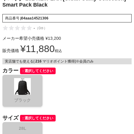
Smart Pack Black
NIKE
商品番号
j04aaa14521306
CHUMS
-
（
0
）
件
HOKA
メーカー希望小売価格
¥
13,200
¥
11,880
販売価格
もっと見る
税込
実店舗でも使える[
216
マリオポイント獲得]※会員のみ
カラー
選択してください
メンズカジュアルウェア
レディースカジュアルウェア
ブラック
メンズスポーツウェア
サイズ
選択してください
28L
レディーススポーツウェア