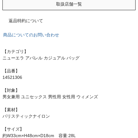
もっと見る
取扱店舗一覧
返品特約について
インフィット INFIT
商品についてのお問い合わせ
サックス SAXX
【カテゴリ】
ニューエラ アパレル カジュアル バッグ
オン On
【品番】
14521306
【対象】
スポーツマリオTOP
男女兼用 ユニセックス 男性用 女性用 ウィメンズ
【素材】
ベースボールマリオ（野球商品）
バリスティックナイロン
お気に入り
【サイズ】
約W33cm×H48cm×D18cm 容量:28L