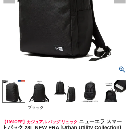
検索
商品が見つからない方はこちら
最近閲覧した商品
ニューエラ
スマートパッ
ク 28L NEW
¥
11,880
ERA [Urban
(税込)
Utility Colle
ction] Smar
t Pack Blac
k
On
ブラック
THE NORTH FACE
ニューエラ スマー
【10%OFF】カジュアル バッグ リュック
トパック 28L NEW ERA [Urban Utility Collection]