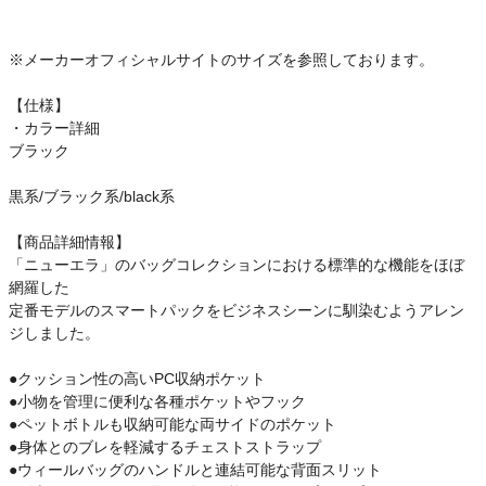
ご利用ガイド
※メーカーオフィシャルサイトのサイズを参照しております。
クーポン一覧
【仕様】
商品レビュー
・カラー詳細
ブラック
プロテイン・サプリメントまとめ買い
黒系/ブラック系/black系
アウトレットセール
【商品詳細情報】
「ニューエラ」のバッグコレクションにおける標準的な機能をほぼ
網羅した
スタッフコーディネート
定番モデルのスマートパックをビジネスシーンに馴染むようアレン
ジしました。
スタッフブログ
●クッション性の高いPC収納ポケット
●小物を管理に便利な各種ポケットやフック
●ペットボトルも収納可能な両サイドのポケット
●身体とのブレを軽減するチェストストラップ
●ウィールバッグのハンドルと連結可能な背面スリット