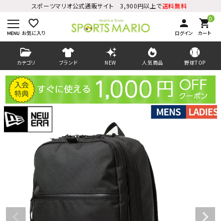
スポーツマリオ公式通販サイト 3,900円以上で
送料無料
0
favorite_border
person
shopping_cart
お気に入り
ログイン
カート
カテゴリ
ブランド
NEW
人気商品
野球TOP
ログイン
会員登録
ようこそ ゲスト 様