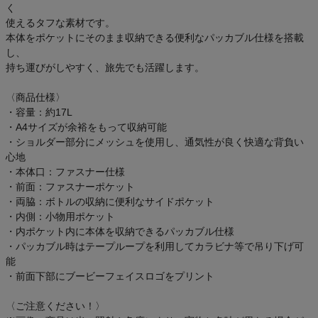
く
使えるタフな素材です。
本体をポケットにそのまま収納できる便利なパッカブル仕様を搭載
し、
持ち運びがしやすく、旅先でも活躍します。
〈商品仕様〉
・容量：約17L
・A4サイズが余裕をもって収納可能
・ショルダー部分にメッシュを使用し、通気性が良く快適な背負い
心地
・本体口：ファスナー仕様
・前面：ファスナーポケット
・両脇：ボトルの収納に便利なサイドポケット
・内側：小物用ポケット
・内ポケット内に本体を収納できるパッカブル仕様
・パッカブル時はテープループを利用してカラビナ等で吊り下げ可
能
・前面下部にブービーフェイスロゴをプリント
〈ご注意ください！〉