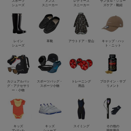
スポーツ
メンズ
レディース
サンダル・シュー
シューズ
スニーカー
スニーカー
ズケア・靴紐
レイン
革靴
アウトドア・登山
キャップ・ハッ
シューズ
ト・ニット
カジュアルバッ
スポーツバッグ・
トレーニング
プロテイン・サプ
グ・アクセサリ
スポーツ小物
用品
リメント
ー・小物
キッズ
キッズ
スイミング
その他の
アパレル
シューズ
競技用品