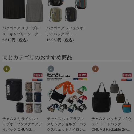
パタゴニア スリーブレ
パタゴニア レフュジオ・
ス・キャプリーン・クー
デイパック 26L
ル・デイリー・シャツ
5,610円（税込）
PATAGONIA REFUGIO
15,950円（税込）
Patagonia Sleeveless
DAY PACK 47914
Capilene Cool Daily
同じカテゴリのおすすめ商品
Shirt
チャムス リサイクルト
チャムス ウエアラブル
チャムス パッカブル 2ウ
ップオープンスクエアデ
スリングショルダーバッ
ェイ トートバッグ
イパック CHUMS
グスウェットナイロン
CHUMS Packable 2way