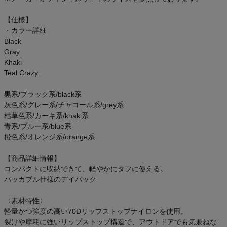
ご利用ガイド
【仕様】
・カラー詳細
クーポン一覧
Black
Gray
商品レビュー
Khaki
Teal Crazy
プロテイン・サプリメントまとめ買い
黒系/ブラック系/black系
灰色系/グレー系/チャコール系/grey系
アウトレットセール
枯草色系/カーキ系/khaki系
青系/ブルー系/blue系
橙色系/オレンジ系/orange系
スタッフコーディネート
【商品詳細情報】
スタッフブログ
コンパクトに収納できて、軽やかにタフに使える。
パッカブル仕様のデイパック
〈素材特性〉
軽量かつ強度の高い70Dリップストップナイロンを使用。
裂けや摩耗に強いリップストップ構造で、アウトドアでも気兼ねな