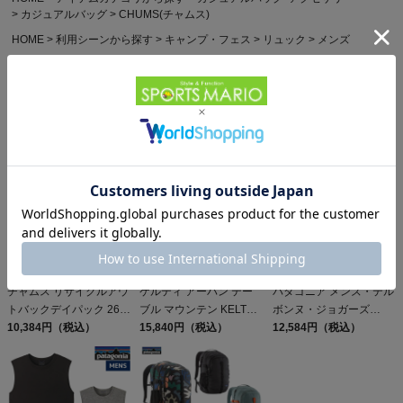
カジュアルバッグ
CHUMS(チャムス)
HOME
利用シーンから探す
キャンプ・フェス
リュック
メンズ
HOME
利用シーンから探す
キャンプ・フェス
リュック
レディース
HOME
利用シーンから探す
通学
バッグ
他のお客様はこちらの商品も見ています
チャムス リサイクルアウ
ケルティ アーバン テー
パタゴニア メンズ・テル
トバックデイパック 26L
ブル マウンテン KELTY
ボンヌ・ジョガーズ
CHUMS Recycle
10,384円（税込）
URBAN TABLE
15,840円（税込）
PATAGONIA MS
12,584円（税込）
Outback Day Pack
MOUNTAIN
TERREBONNE
JOGGERS