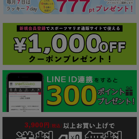
ジト
ップ
へ