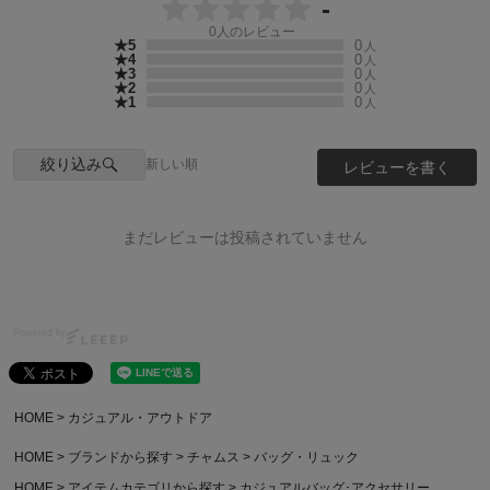
-
0
人のレビュー
★5
0
人
★4
0
人
★3
0
人
★2
0
人
★1
0
人
絞り込み
新しい順
レビューを書く
まだレビューは投稿されていません
Powered by
HOME
カジュアル・アウトドア
HOME
ブランドから探す
チャムス
バッグ・リュック
HOME
アイテムカテゴリから探す
カジュアルバッグ･アクセサリー