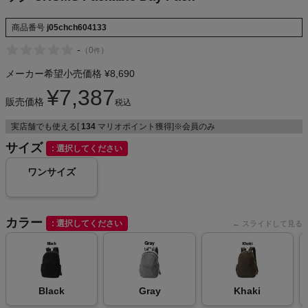
NIKE
商品番号
j05chch604133
CHUMS
-
（
0
）
件
メーカー希望小売価格
¥
8,690
HOKA
¥
7,387
販売価格
税込
もっと見る
実店舗でも使える[
134
マリオポイント獲得]※会員のみ
サイズ
選択してください
ワンサイズ
メンズカジュアルウェア
カラー
選択してください
レディースカジュアルウェア
メンズスポーツウェア
Black
Gray
Khaki
レディーススポーツウェア