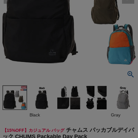
検索
商品が見つからない方はこちら
最近閲覧した商品
チャムス パッ
カブルデイパ
ック CHUMS
¥
7,387
Packable D
(税込)
ay Pack
On
Black
Gray
THE NORTH FACE
チャムス パッカブルデイパ
【15%OFF】カジュアル バッグ
ック CHUMS Packable Day Pack