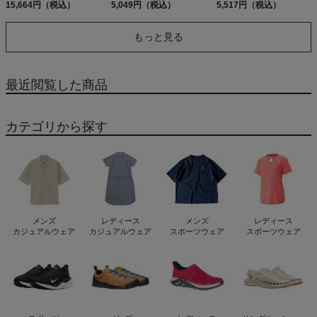
Recycle Top Open
カジュアル アウトドア
Tote Bag
15,664円（税込）
5,049円（税込）
5,517円（税込）
Square Day Pack
フェス キャンプ ブービ
ーバード ロゴ プリント
もっと見る
ボディバッグ 撥水 撥油
防汚性能 CHUMS
Wearable Sling
Shoulder Bag Sweat
最近閲覧した商品
Nylon 2way
カテゴリから探す
メンズ
レディース
メンズ
レディース
カジュアルウェア
カジュアルウェア
スポーツウェア
スポーツウェア