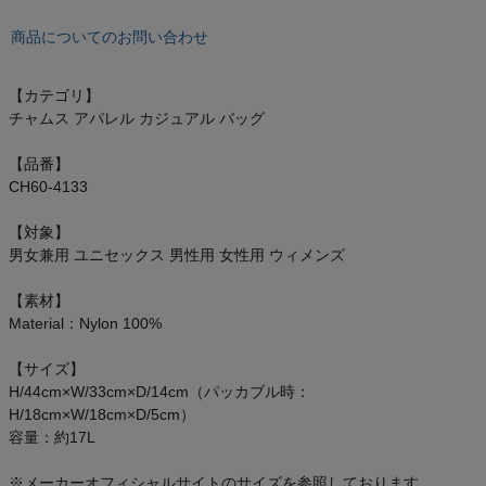
もっと見る
商品についてのお問い合わせ
【カテゴリ】
チャムス アパレル カジュアル バッグ
インフィット INFIT
【品番】
サックス SAXX
CH60-4133
オン On
【対象】
男女兼用 ユニセックス 男性用 女性用 ウィメンズ
【素材】
Material：Nylon 100%
スポーツマリオTOP
【サイズ】
H/44cm×W/33cm×D/14cm（パッカブル時：
ベースボールマリオ（野球商品）
H/18cm×W/18cm×D/5cm）
容量：約17L
お気に入り
※メーカーオフィシャルサイトのサイズを参照しております。