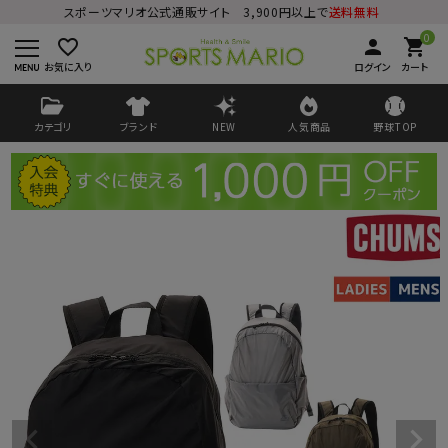
スポーツマリオ公式通販サイト 3,900円以上で
送料無料
0
favorite_border
person
shopping_cart
お気に入り
ログイン
カート
カテゴリ
ブランド
NEW
人気商品
野球TOP
ログイン
会員登録
ようこそ ゲスト 様