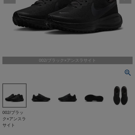
検索
商品が見つからない方はこちら
最近閲覧した商品
002/ブラック×アンスラサイト
ナイキ レボ
リューション
NIKE REVOL
¥
5,390
UTION 8 ア
(税込)
ウトレット セ
ール
On
002/ブラッ
ク×アンスラ
THE NORTH FACE
サイト