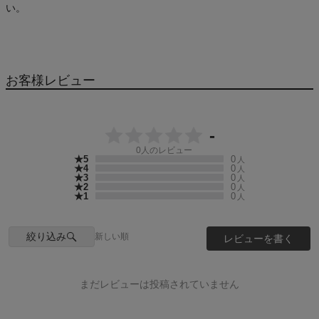
い。
お客様レビュー
-
0
人のレビュー
★5
0
人
★4
0
人
★3
0
人
★2
0
人
★1
0
人
絞り込み
新しい順
レビューを書く
まだレビューは投稿されていません