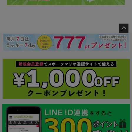
ペー
ジト
ップ
へ