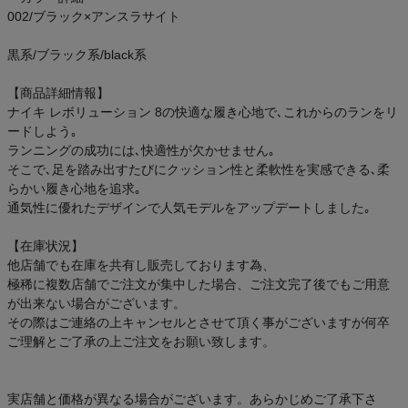
ご利用ガイド
002/ブラック×アンスラサイト
黒系/ブラック系/black系
クーポン一覧
【商品詳細情報】
商品レビュー
ナイキ レボリューション 8の快適な履き心地で､これからのランをリ
ードしよう｡
ランニングの成功には､快適性が欠かせません｡
プロテイン・サプリメントまとめ買い
そこで､足を踏み出すたびにクッション性と柔軟性を実感できる､柔
らかい履き心地を追求｡
アウトレットセール
通気性に優れたデザインで人気モデルをアップデートしました｡
【在庫状況】
スタッフコーディネート
他店舗でも在庫を共有し販売しております為、
極稀に複数店舗でご注文が集中した場合、ご注文完了後でもご用意
スタッフブログ
が出来ない場合がございます。
その際はご連絡の上キャンセルとさせて頂く事がございますが何卒
ご理解とご了承の上ご注文をお願い致します。
実店舗と価格が異なる場合がございます。あらかじめご了承下さ