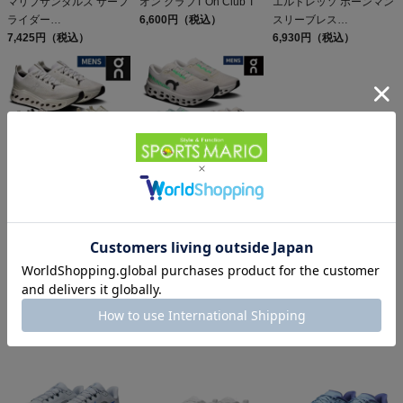
マリブサンダルズ サーフ
オン クラブT On Club T
エルドレッソ ボーンマン
ライダー
6,600円（税込）
スリーブレス
MALIBUSANDALS
7,425円（税込）
ELDORESO Boneman
6,930円（税込）
SURFRIDER
Sleeveless
オン クラウドサーファー
オン クラウドモンスター
マックス On Cloudsurfer
3 On Cloudmonster
Max
23,100円（税込）
24,200円（税込）
同じカテゴリのおすすめ商品