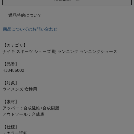
もっと見る
返品特約について
商品についてのお問い合わせ
インフィット INFIT
【カテゴリ】
サックス SAXX
ナイキ スポーツ シューズ 靴 ランニング ランニングシューズ
オン On
【品番】
HJ8485002
【対象】
ウィメンズ 女性用
スポーツマリオTOP
【素材】
アッパー：合成繊維+合成樹脂
ベースボールマリオ（野球商品）
アウトソール：合成底
お気に入り
【仕様】
・カラー詳細