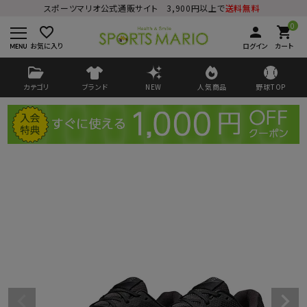
スポーツマリオ公式通販サイト 3,900円以上で
送料無料
0
favorite_border
person
shopping_cart
お気に入り
ログイン
カート
カテゴリ
ブランド
NEW
人気商品
野球TOP
ログイン
会員登録
ようこそ ゲスト 様