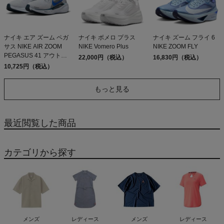
ナイキ エア ズーム ペガ
ナイキ ボメロ プラス
ナイキ ズーム フライ 6
サス NIKE AIR ZOOM
NIKE Vomero Plus
NIKE ZOOM FLY
PEGASUS 41 アウトレ
22,000円（税込）
16,830円（税込）
ット セール
10,725円（税込）
もっと見る
最近閲覧した商品
カテゴリから探す
メンズ
レディース
メンズ
レディース