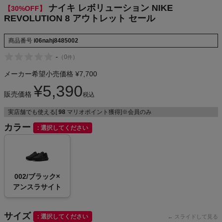
ナイキ レボリューション NIKE
【30%OFF】
NIKE
REVOLUTION 8 アウトレット セール
CHUMS
商品番号
i06nahj8485002
-
（
0
）
件
HOKA
メーカー希望小売価格
¥
7,700
もっと見る
¥
5,390
販売価格
税込
実店舗でも使える[
98
マリオポイント獲得]※会員のみ
カラー
選択してください
メンズカジュアルウェア
レディースカジュアルウェア
002/ブラック×
アンスラサイト
メンズスポーツウェア
レディーススポーツウェア
サイズ
選択してください