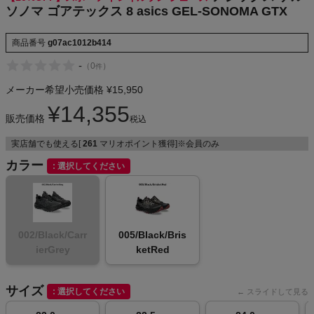
ソノマ ゴアテックス 8 asics GEL-SONOMA GTX
NIKE
商品番号
g07ac1012b414
CHUMS
-
（
0
）
件
HOKA
メーカー希望小売価格
¥
15,950
¥
14,355
販売価格
もっと見る
税込
実店舗でも使える[
261
マリオポイント獲得]※会員のみ
カラー
選択してください
メンズカジュアルウェア
レディースカジュアルウェア
002/Black/Carr
005/Black/Bris
ierGrey
ketRed
メンズスポーツウェア
サイズ
選択してください
レディーススポーツウェア