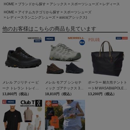
HOME
ブランドから探す
アシックス
スポーツシューズ
レディース
HOME
アイテムカテゴリから探す
スポーツシューズ
レディースランニングシューズ
asics(アシックス)
他のお客様はこちらの商品も見ています
メレル アジリティー ピ
メレル モアブ シンセテ
ポーラー 耐久性テントト
ーク トレラン トレイル
ィック ゴアテックス 3
ートM WASABI&POLER
ランニングシューズ 厚底
13,860円（税込）
MERRELL
18,810円（税込）
POLeR Durable Tent
13,200円（税込）
アウトドア ローカット
Tote M
長距離 長時間 MERRELL
AGILITY PEAK 5 アウト
レット セール