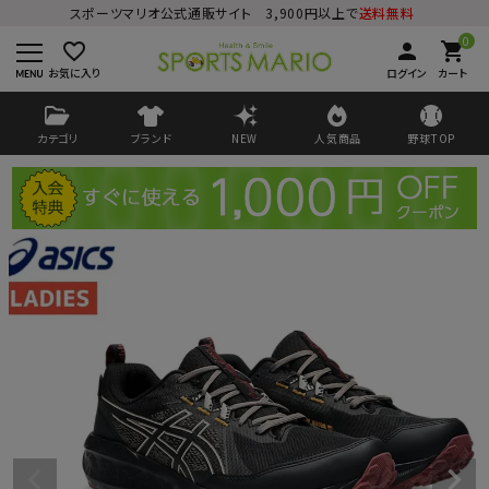
スポーツマリオ公式通販サイト 3,900円以上で
送料無料
0
favorite_border
person
shopping_cart
お気に入り
ログイン
カート
カテゴリ
ブランド
NEW
人気商品
野球TOP
ログイン
会員登録
ようこそ ゲスト 様