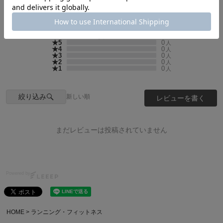
-
0
人のレビュー
★5
0
人
★4
0
人
★3
0
人
★2
0
人
★1
0
人
絞り込み
新しい順
レビューを書く
まだレビューは投稿されていません
Powered by
HOME
ランニング・フィットネス