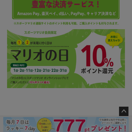
ペー
ジト
ップ