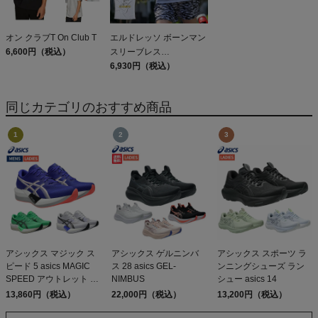
オン クラブT On Club T
エルドレッソ ボーンマン
6,600円（税込）
スリーブレス
ELDORESO Boneman
6,930円（税込）
Sleeveless
同じカテゴリのおすすめ商品
アシックス マジック ス
アシックス ゲルニンバ
アシックス スポーツ ラ
ピード 5 asics MAGIC
ス 28 asics GEL-
ンニングシューズ ラン
SPEED アウトレット セ
NIMBUS
シュー asics 14
ール
13,860円（税込）
22,000円（税込）
13,200円（税込）