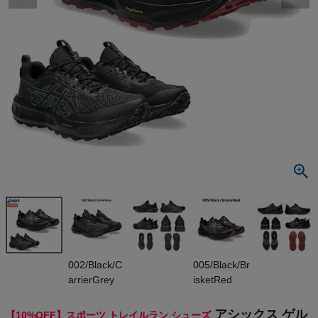
検索
商品が見つからない方はこちら
最近閲覧した商品
アシックス ゲ
ルソノマ ゴア
テックス 8 as
¥
14,355
ics GEL-SO
(税込)
NOMA GTX
On
002/Black/C
005/Black/Br
arrierGrey
isketRed
THE NORTH FACE
アシックス ゲル
【10%OFF】スポーツ トレイルラン シューズ