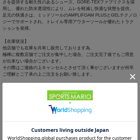
さを提供する耐久性のあるシューズ。GORE-TEXファブリクスを採
用し、優れた防水透湿性により、ムレを軽減し快適な状態を提供。
足元の快適さは、ミッドソールのAMPLIFOAM PLUSとGELテクノロ
ジーでサポートされ、トレイル専用アウターソールが優れたトラク
ションを発揮。
【在庫状況】
他店舗でも在庫を共有し販売しております為、
極稀に複数店舗でご注文が集中した場合、ご注文完了後でもご用意
が出来ない場合がございます。
その際はご連絡の上キャンセルとさせて頂く事がございますが何卒
ご理解とご了承の上ご注文をお願い致します。
実店舗と価格が異なる場合がございます。あらかじめご了承下さ
い。
お客様レビュー