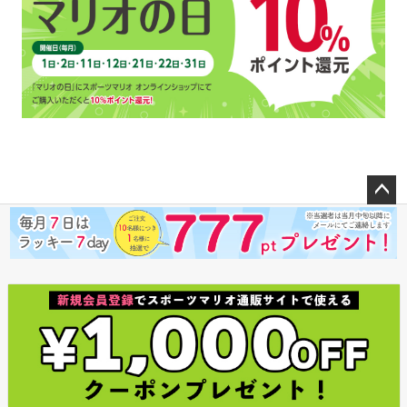
ペー
ジト
ップ
へ