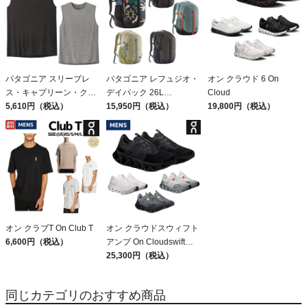
パタゴニア スリーブレ
パタゴニア レフュジオ・
オン クラウド 6 On
ス・キャプリーン・クー
デイパック 26L
Cloud
ル・デイリー・シャツ
5,610円（税込）
PATAGONIA REFUGIO
15,950円（税込）
19,800円（税込）
Patagonia Sleeveless
DAY PACK 47914
Capilene Cool Daily
Shirt
オン クラブT On Club T
オン クラウドスウィフト
6,600円（税込）
アンプ On Cloudswift
Amp
25,300円（税込）
同じカテゴリのおすすめ商品