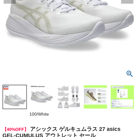
検索
商品が見つからない方はこちら
最近閲覧した商品
アシックス ゲ
ルキュムラス
27 asics GE
¥
9,570
L-CUMULUS
(税込)
アウトレット
セール
On
100/White
THE NORTH FACE
アシックス ゲルキュムラス 27 asics
【40%OFF】
GEL-CUMULUS アウトレット セール