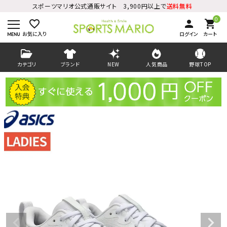
スポーツマリオ公式通販サイト 3,900円以上で
送料無料
0
favorite_border
person
shopping_cart
お気に入り
ログイン
カート
カテゴリ
ブランド
NEW
人気商品
野球TOP
ログイン
会員登録
ようこそ ゲスト 様