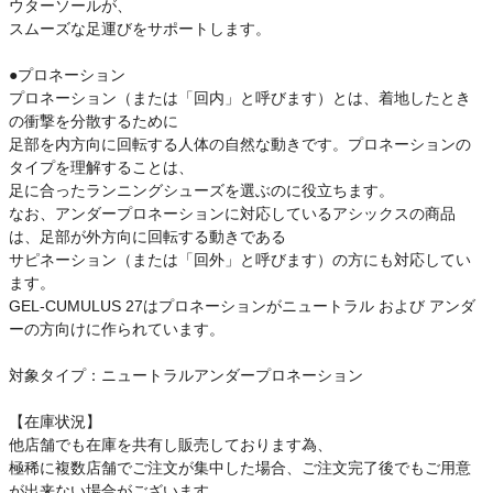
ウターソールが、
スムーズな足運びをサポートします。
●プロネーション
プロネーション（または「回内」と呼びます）とは、着地したとき
の衝撃を分散するために
足部を内方向に回転する人体の自然な動きです。プロネーションの
タイプを理解することは、
足に合ったランニングシューズを選ぶのに役立ちます。
なお、アンダープロネーションに対応しているアシックスの商品
は、足部が外方向に回転する動きである
サピネーション（または「回外」と呼びます）の方にも対応してい
ます。
GEL-CUMULUS 27はプロネーションがニュートラル および アンダ
ーの方向けに作られています。
対象タイプ：ニュートラルアンダープロネーション
【在庫状況】
他店舗でも在庫を共有し販売しております為、
極稀に複数店舗でご注文が集中した場合、ご注文完了後でもご用意
が出来ない場合がございます。