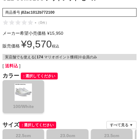
NIKE
商品番号
j02ac1012b772100
CHUMS
-
（
0
）
件
メーカー希望小売価格
¥
15,950
HOKA
¥
9,570
販売価格
税込
もっと見る
実店舗でも使える[
174
マリオポイント獲得]※会員のみ
送料込
カラー
選択してください
メンズカジュアルウェア
レディースカジュアルウェア
100/White
メンズスポーツウェア
サイズ
選択してください
すべて見る ▼
レディーススポーツウェア
22.5cm
23.0cm
23.5cm