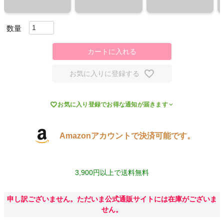
スポーツシューズ
もっと見る
カートに入れる
お気に入りに登録する
ヨガ

お気に入り登録でお得な通知が届きます
キャンプ・フェス
Amazonアカウントで決済可能です。
旅行
3,900円以上で送料無料
通学
申し訳ございません。ただいま公式通販サイトには在庫がございま
ビジネス
せん。