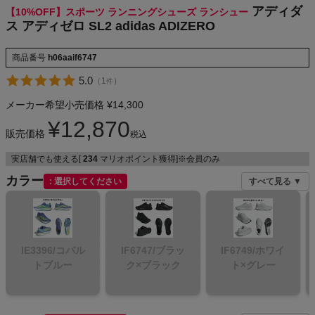
アディダ
【10%OFF】スポーツ ランニングシューズ ランシュー
NIKE
ス アディゼロ SL2 adidas ADIZERO
CHUMS
商品番号
h06aaif6747
5.0
（
1
）
件
HOKA
メーカー希望小売価格
¥
14,300
もっと見る
¥
12,870
販売価格
税込
実店舗でも使える[
234
マリオポイント獲得]※会員のみ
カラー
選択してください
すべて見る ▼
メンズカジュアルウェア
レディースカジュアルウェア
IE3396/コバル
IF6747/ブラッ
IF6749/ホワイ
トブルー
ク×ブラック
ト×グレー
メンズスポーツウェア
レディーススポーツウェア