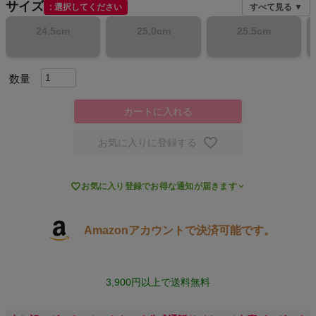
サイズ
選択してください
すべて見る ▼
スポーツシューズ
24.5cm
25.0cm
25.5cm
もっと見る
カートに入れる
ヨガ
お気に入りに登録する
キャンプ・フェス

お気に入り登録でお得な通知が届きます
旅行
Amazonアカウントで決済可能です。
通学
ビジネス
3,900円以上で送料無料