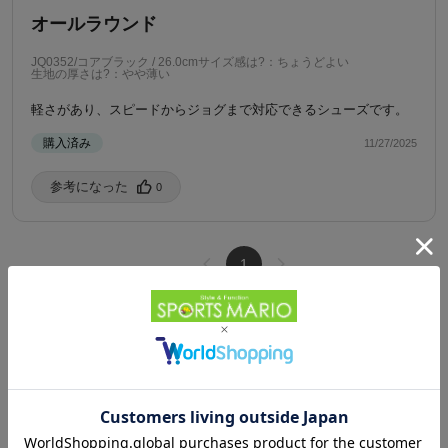
オールラウンド
JQ0352/コアブラック / 26.0cm
サイズ感は?：ちょうどよい
生地の厚さは?：やや薄い
軽さがあり、スピードからジョグまで対応できるシューズです。
購入済み
11/27/2025
参考になった️
0
1
Powered by
HOME
ランニング・フィットネス
HOME
ブランドから探す
アディダス
スポーツシューズ
メンズ