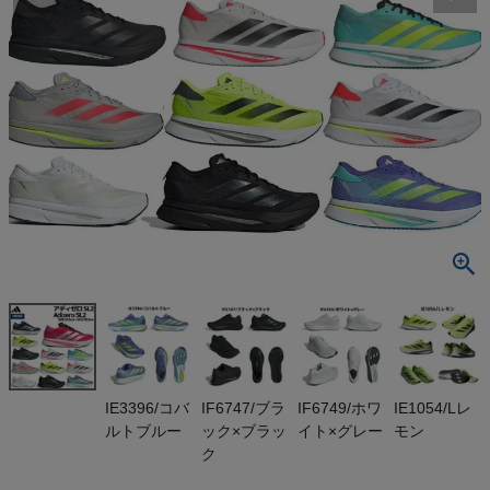
検索
商品が見つからない方はこちら
最近閲覧した商品
アディダス ア
ディゼロ SL2
adidas ADI
¥
12,870
ZERO
(税込)
On
IE3396/コバ
IF6747/ブラ
IF6749/ホワ
IE1054/Lレ
ルトブルー
ック×ブラッ
イト×グレー
モン
THE NORTH FACE
ク