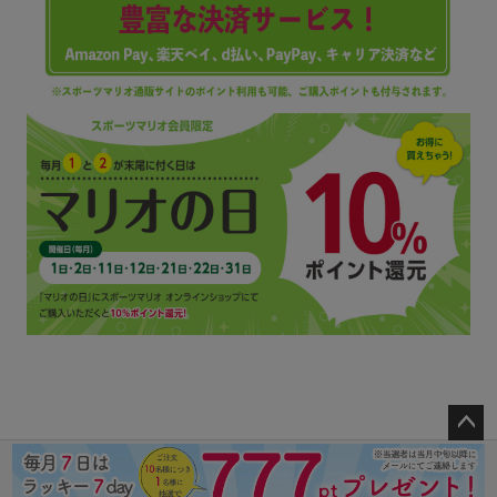
ペー
ジト