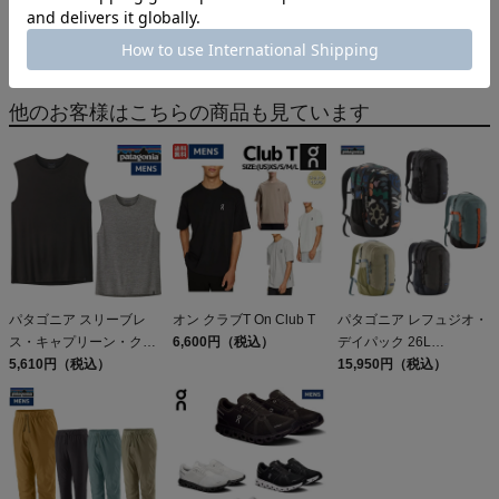
HOME
アイテムカテゴリから探す
スポーツシューズ
メンズランニングシューズ
adidas(アディダス)
HOME
利用シーンから探す
キャンプ・フェス
シューズ
メンズ
他のお客様はこちらの商品も見ています
パタゴニア スリーブレ
オン クラブT On Club T
パタゴニア レフュジオ・
ス・キャプリーン・クー
6,600円（税込）
デイパック 26L
ル・デイリー・シャツ
5,610円（税込）
PATAGONIA REFUGIO
15,950円（税込）
Patagonia Sleeveless
DAY PACK 47914
Capilene Cool Daily
Shirt