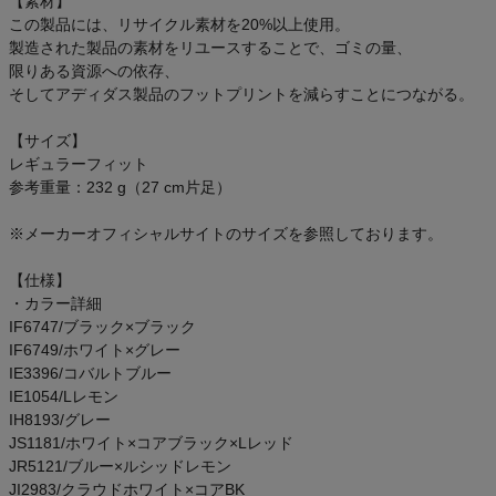
【素材】
ご利用ガイド
この製品には、リサイクル素材を20%以上使用。
製造された製品の素材をリユースすることで、ゴミの量、
限りある資源への依存、
クーポン一覧
そしてアディダス製品のフットプリントを減らすことにつながる。
商品レビュー
【サイズ】
レギュラーフィット
参考重量：232 g（27 cm片足）
プロテイン・サプリメントまとめ買い
※メーカーオフィシャルサイトのサイズを参照しております。
アウトレットセール
【仕様】
スタッフコーディネート
・カラー詳細
IF6747/ブラック×ブラック
IF6749/ホワイト×グレー
スタッフブログ
IE3396/コバルトブルー
IE1054/Lレモン
IH8193/グレー
JS1181/ホワイト×コアブラック×Lレッド
JR5121/ブルー×ルシッドレモン
JI2983/クラウドホワイト×コアBK