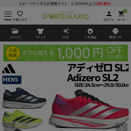
スポーツマリオ公式通販サイト 3,900円以上で
送料無料
0
favorite_border
person
shopping_cart
お気に入り
ログイン
カート
カテゴリ
ブランド
NEW
人気商品
野球TOP
ログイン
会員登録
ようこそ ゲスト 様