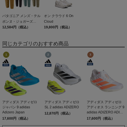
パタゴニア メンズ・テル
オン クラウド 6 On
ボンヌ・ジョガーズ
Cloud
PATAGONIA MS
12,584円（税込）
19,800円（税込）
TERREBONNE
JOGGERS
同じカテゴリのおすすめ商品
アディダス アディゼロ
アディダス アディゼロ
アディダス アディゼロ
ジャパン 9 adidas
SL 2 adidas ADIZERO
アディオス ランニング 9
Adizero Japan
adidas ADIZERO ADIOS
12,870円（税込）
RUNNING
17,600円（税込）
17,600円（税込）