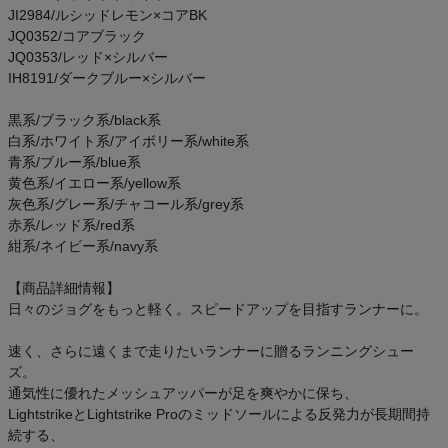
JI2984/ルシッドレモン×コアBK
JQ0352/コアブラック
JQ0353/レッド×シルバー
IH8191/ダークブルー×シルバー
黒系/ブラック系/black系
白系/ホワイト系/アイボリー系/white系
青系/ブルー系/blue系
黄色系/イエロー系/yellow系
灰色系/グレー系/チャコール系/grey系
赤系/レッド系/red系
紺系/ネイビー系/navy系
【商品詳細情報】
日々のジョグをもっと軽く。スピードアップを目指すランナーに。
速く、さらに遠くまで走りたいランナーに贈るランニングシュー
ズ。
通気性に優れたメッシュアッパーが足を爽やかに保ち、
LightstrikeとLightstrike Proのミッドソールによる反発力が長期間持
続する、