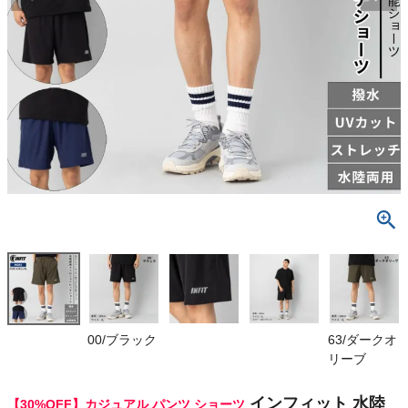
検索
商品が見つからない方はこちら
最近閲覧した商品
インフィット
水陸両用ナ
イロンストレ
¥
4,543
ッチショーツ
(税込)
カジュアル
アウトドア レ
ジャー 海 プ
ール 川 パン
On
00/ブラック
63/ダークオ
ツ 短パン 撥
リーブ
水 はっ水 UV
カット UVケ
THE NORTH FACE
ア ストレッチ
インフィット 水陸
【30%OFF】カジュアル パンツ ショーツ