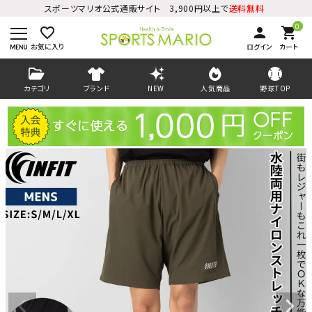
スポーツマリオ公式通販サイト 3,900円以上で
送料無料
0
favorite_border
person
shopping_cart
お気に入り
ログイン
カート
カテゴリ
ブランド
NEW
人気商品
野球TOP
ログイン
会員登録
ようこそ ゲスト 様