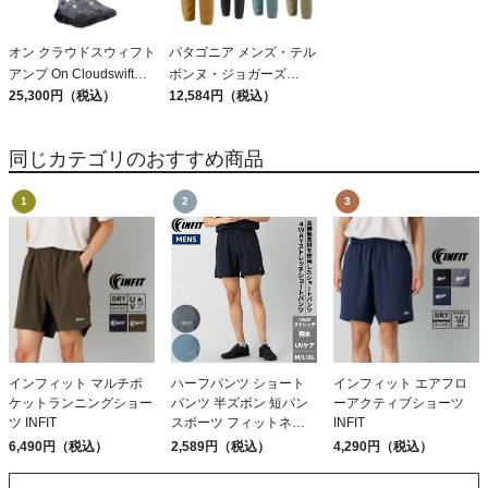
オン クラウドスウィフト
パタゴニア メンズ・テル
アンプ On Cloudswift
ボンヌ・ジョガーズ
Amp
25,300円（税込）
PATAGONIA MS
12,584円（税込）
TERREBONNE
JOGGERS
同じカテゴリのおすすめ商品
インフィット マルチポ
ハーフパンツ ショート
インフィット エアフロ
ケットランニングショー
パンツ 半ズボン 短パン
ーアクティブショーツ
ツ INFIT
スポーツ フィットネス
INFIT
ランニング トレーニン
6,490円（税込）
2,589円（税込）
4,290円（税込）
グ ジムウェア 伸縮 UVカ
ット 撥水 ストレッチ イ