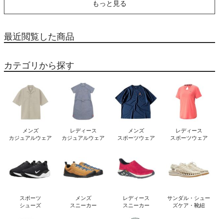
もっと見る
ンフィット INFIT アウト
レット セール
最近閲覧した商品
カテゴリから探す
メンズ
レディース
メンズ
レディース
カジュアルウェア
カジュアルウェア
スポーツウェア
スポーツウェア
スポーツ
メンズ
レディース
サンダル・シュー
シューズ
スニーカー
スニーカー
ズケア・靴紐