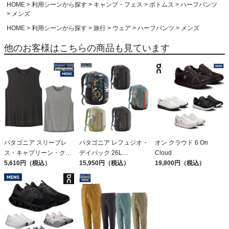
HOME
利用シーンから探す
キャンプ・フェス
ボトムス
ハーフパンツ
メンズ
HOME
利用シーンから探す
旅行
ウェア
ハーフパンツ
メンズ
他のお客様はこちらの商品も見ています
パタゴニア スリーブレ
パタゴニア レフュジオ・
オン クラウド 6 On
ス・キャプリーン・クー
デイパック 26L
Cloud
ル・デイリー・シャツ
5,610円（税込）
PATAGONIA REFUGIO
15,950円（税込）
19,800円（税込）
Patagonia Sleeveless
DAY PACK 47914
Capilene Cool Daily
Shirt