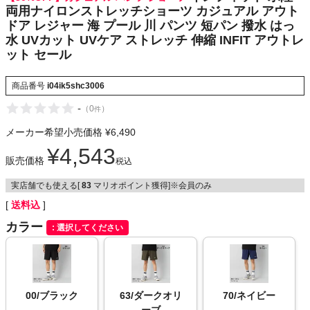
伸縮 INFIT
両用ナイロンストレッチショーツ カジュアル アウト
NIKE
アウトレット
ドア レジャー 海 プール 川 パンツ 短パン 撥水 はっ
セール
水 UVカット UVケア ストレッチ 伸縮 INFIT アウトレ
CHUMS
ット セール
HOKA
商品番号
i04ik5shc3006
-
（
0
）
件
もっと見る
メーカー希望小売価格
¥
6,490
¥
4,543
販売価格
税込
実店舗でも使える[
83
マリオポイント獲得]※会員のみ
メンズカジュアルウェア
送料込
カラー
選択してください
レディースカジュアルウェア
メンズスポーツウェア
00/ブラック
63/ダークオリ
70/ネイビー
レディーススポーツウェア