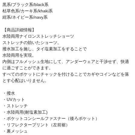
黒系/ブラック系/black系
枯草色系/カーキ系/khaki系
紺系/ネイビー系/navy系
【商品詳細情報】
水陸両用ナイロンストレッチショーツ
ストレッチの効いたショーツ。
撥水加工を施し、タイ塩素加工をすることで
水陸両用を実現。
内側はフルメッシュ生地にして、アンダーウェアと干渉せず、快適
に過ごすことができます。
すべてのポケットにチャックを付けることでカギやコインなどを落
とす心配はいりません。
・撥水
・UVカット
・ストレッチ
・水陸両用(耐塩素加工)
・ポケットコンシールファスナー（後ろポケット）
・リフレクタープリント（左前裾）
・裏メッシュ