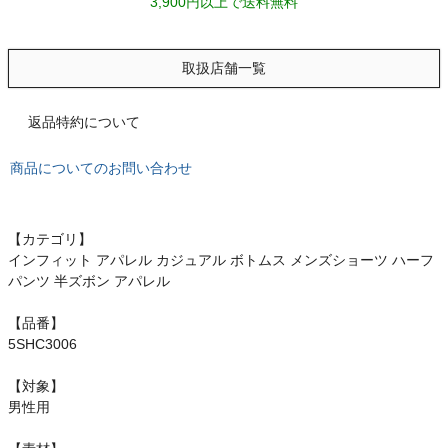
3,900円以上で送料無料
もっと見る
取扱店舗一覧
インフィット INFIT
返品特約について
サックス SAXX
商品についてのお問い合わせ
オン On
【カテゴリ】
インフィット アパレル カジュアル ボトムス メンズショーツ ハーフ
パンツ 半ズボン アパレル
スポーツマリオTOP
【品番】
5SHC3006
ベースボールマリオ（野球商品）
【対象】
男性用
お気に入り