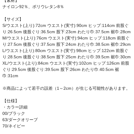
【素材】
ご利用ガイド
ナイロン92％、ポリウレタン8％
【サイズ】
クーポン一覧
S/ウエスト(上り):72cm ウエスト(実寸):90cm ヒップ:114cm 前股ぐ
り:26.5cm 後股ぐり:36.5cm 股下:23cm わたり巾:37.5cm 裾巾:28cm
商品レビュー
M/ウエスト(上り):76cm ウエスト(実寸):94cm ヒップ:118cm 前股ぐ
り:27.5cm 後股ぐり:37.5cm 股下:24cm わたり巾:38.5cm 裾巾:29cm
プロテイン・サプリメントまとめ買い
L/ウエスト(上り):80cm ウエスト(実寸):98cm ヒップ:122cm 前股ぐ
り:28.5cm 後股ぐり:38.5cm 股下:25cm わたり巾:39.5cm 裾巾:30cm
XL/ウエスト(上り):84cm ウエスト(実寸):102cm ヒップ:126cm 前股
アウトレットセール
ぐり:29.5cm 後股ぐり:39.5cm 股下:26cm わたり巾:40.5cm 裾
巾:31cm
スタッフコーディネート
※商品によって若干の誤差（1～2cm）が生じる可能性があります。
スタッフブログ
【仕様】
・カラー詳細
00/ブラック
63/ダークオリーブ
70/ネイビー