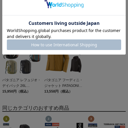
パタゴニア メンズ・テル
オン クラブT On Club T
パタゴニア スリーブレ
ボンヌ・ジョガーズ
6,600円（税込）
ス・キャプリーン・クー
PATAGONIA MS
12,584円（税込）
ル・デイリー・シャツ
5,610円（税込）
TERREBONNE
Patagonia Sleeveless
JOGGERS
Capilene Cool Daily
Shirt
パタゴニア レフュジオ・
パタゴニア フーディニ・
デイパック 26L
ジャケット PATAGONIA
PATAGONIA REFUGIO
15,950円（税込）
MS HOUDINI JKT
13,558円（税込）
DAY PACK 47914
同じカテゴリのおすすめ商品