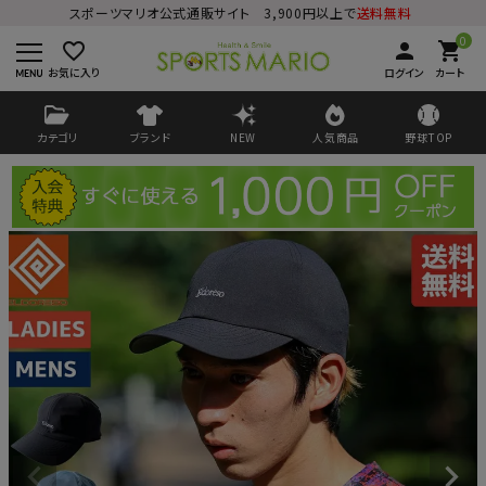
スポーツマリオ公式通販サイト 3,900円以上で
送料無料
0
favorite_border
person
shopping_cart
お気に入り
ログイン
カート
カテゴリ
ブランド
NEW
人気商品
野球TOP
ログイン
会員登録
ようこそ ゲスト 様