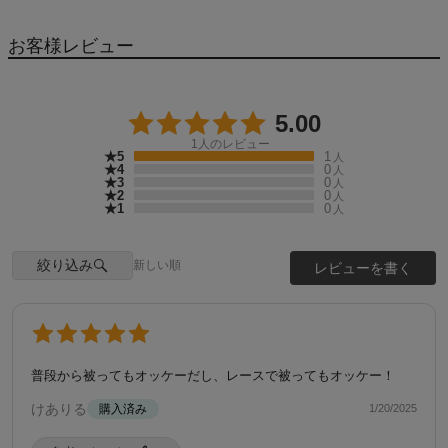
お客様レビュー
5.00
1
人のレビュー
★5
1
人
★4
0
人
★3
0
人
★2
0
人
★1
0
人
絞り込み
新しい順
レビューを書く
普段から被ってもオッケーだし、レースで被ってもオッケー！
けありる
購入済み
1/20/2025