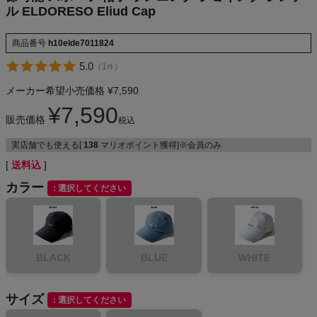
ル ELDORESO Eliud Cap
NIKE
商品番号
h10elde7011824
CHUMS
5.0
（
1
）
件
HOKA
メーカー希望小売価格
¥
7,590
¥
7,590
販売価格
もっと見る
税込
実店舗でも使える[
138
マリオポイント獲得]※会員のみ
送料込
カラー
選択してください
メンズカジュアルウェア
レディースカジュアルウェア
BLACK
BLUE
WHITE
メンズスポーツウェア
サイズ
選択してください
レディーススポーツウェア