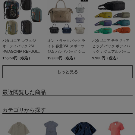
パタゴニア レフュジ
オン トラックパック ラ
パタゴニア テラヴィア
オ・デイパック 26L
イト 容量35L スポーツ
ヒップ パック ボディバ
PATAGONIA REFUGIO
ジム ハンドバッグ ショ
ッグ カジュアル バッグ
DAY PACK 47914
ルダーバッグ デイリー
鞄 ウェストバッグ ショ
15,950円（税込）
19,800円（税込）
9,900円（税込）
ユース カジュアル アウ
ルダーバッグ
トドア 通勤 通学 On
PATAGONIA TERRAVIA
もっと見る
Track Pack 35L Lite
HIP PACK 5L 49021
2way
最近閲覧した商品
カテゴリから探す