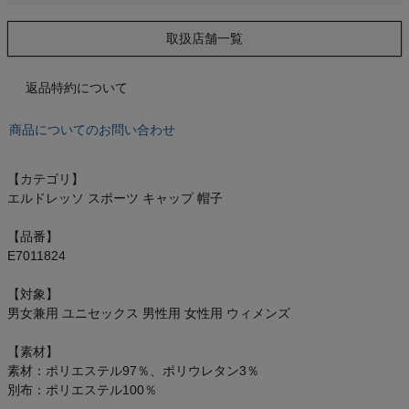
もっと見る
取扱店舗一覧
返品特約について
インフィット INFIT
商品についてのお問い合わせ
サックス SAXX
【カテゴリ】
オン On
エルドレッソ スポーツ キャップ 帽子
【品番】
E7011824
スポーツマリオTOP
【対象】
男女兼用 ユニセックス 男性用 女性用 ウィメンズ
ベースボールマリオ（野球商品）
【素材】
素材：ポリエステル97％、ポリウレタン3％
お気に入り
別布：ポリエステル100％