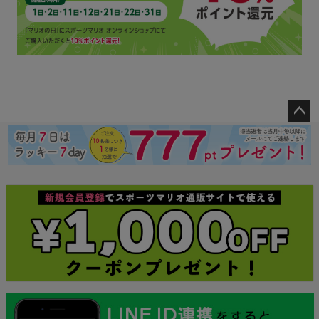
ペー
ジト
ップ
へ