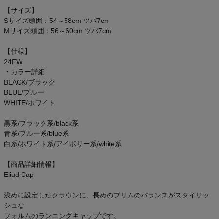
ご利用ガイド
【サイズ】
Sサイズ頭囲：54～58cm ツバ7cm
Mサイズ頭囲：56～60cm ツバ7cm
クーポン一覧
【仕様】
商品レビュー
24FW
・カラー詳細
BLACK/ブラック
プロテイン・サプリメントまとめ買い
BLUE/ブルー
WHITE/ホワイト
アウトレットセール
黒系/ブラック系/black系
スタッフコーディネート
青系/ブルー系/blue系
白系/ホワイト系/アイボリー系/white系
スタッフブログ
【商品詳細情報】
Eliud Cap
浅めに設定したクラウンに、長めのブリムのバランスがスタイリッ
シュな
フォルムのランニングキャップです。