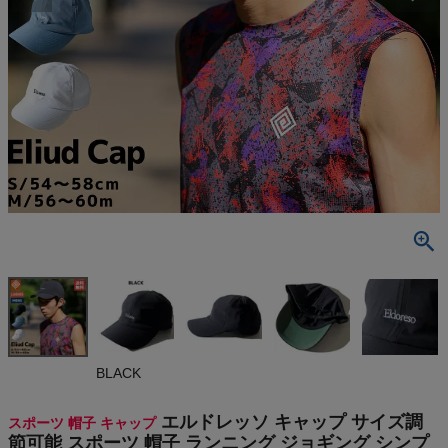
検索
商品が見つからない方はこちら
最近閲覧した商品
エルドレッソ
キャップ サイ
ズ調節可能
¥
7,590
スポーツ 帽
(税込)
子 ランニン
グ ジョギング
シンプル EL
DORESO Eli
On
BLACK
ud Cap
THE NORTH FACE
エルドレッソ キャップ サイズ調
スポーツ 帽子 キャップ
節可能 スポーツ 帽子 ランニング ジョギング シンプ