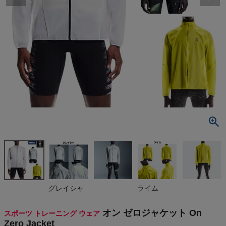
検索
商品が見つからない方はこちら
最近閲覧した商品
オン ゼロジ
ャケット On
Zero Jacket
¥
19,800
(税込)
On
グレイシャ
ライム
THE NORTH FACE
オン ゼロジャケット On
スポーツ トレーニング ウェア
Zero Jacket