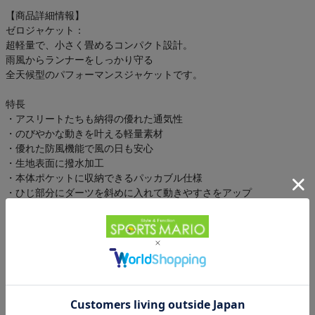
【商品詳細情報】
ゼロジャケット：
超軽量で、小さく畳めるコンパクト設計。
雨風からランナーをしっかり守る
全天候型のパフォーマンスジャケットです。
特長
・アスリートたちも納得の優れた通気性
・のびやかな動きを叶える軽量素材
・優れた防風機能で風の日も安心
・生地表面に撥水加工
・本体ポケットに収納できるパッカブル仕様
・ひじ部分にダーツを斜めに入れて動きやすさをアップ
・着ていることを忘れるほどの超軽量設計
・反射ディテール
●ムレない軽量設計
世界トップクラスのアスリートたちの知見と
フィードバックから誕生した、通気性に優れた超軽量ジャケット。
着ていることを忘れるほどの軽さながら、
機能性とパフォーマンスに一切の妥協はありません。