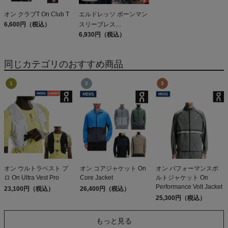
オン クラブT On Club T
エルドレッソ ボーンマン
6,600円（税込）
スリーブレス
ELDORESO Boneman
6,930円（税込）
Sleeveless
同じカテゴリのおすすめ商品
オン ウルトラベスト プ
オン コアジャケット On
オン パフォーマンスボ
ロ On Ultra Vest Pro
Core Jacket
ルトジャケット On
Performance Volt Jacket
23,100円（税込）
26,400円（税込）
25,300円（税込）
もっと見る