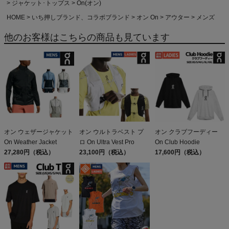
ジャケット･トップス
On(オン)
HOME
いち押しブランド、コラボブランド
オン On
アウター
メンズ
他のお客様はこちらの商品も見ています
オン ウェザージャケット
オン ウルトラベスト プ
オン クラブフーディー
On Weather Jacket
ロ On Ultra Vest Pro
On Club Hoodie
27,280円（税込）
23,100円（税込）
17,600円（税込）