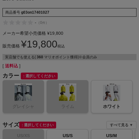
NIKE
商品番号
g03on17401027
CHUMS
-
（
0
）
件
メーカー希望小売価格
¥
19,800
HOKA
¥
19,800
販売価格
税込
もっと見る
実店舗でも使える[
360
マリオポイント獲得]※会員のみ
送料込
カラー
選択してください
メンズカジュアルウェア
レディースカジュアルウェア
グレイシャ
ライム
ホワイト
メンズスポーツウェア
サイズ
選択してください
すべて見る ▼
レディーススポーツウェア
US/XS
US/S
US/M