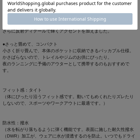
●優れた防風・撥水機能
風も、雨もまるで感じさせない優れたプロテクション性能。
防風・撥水性の高い生地が悪天候から体をしっかり守ります。
さらに反射ディテールで輝くアクセントを加えました。
●さっと畳めて、コンパクト
小さく折り畳んで、本体のポケットに収納できるパッカブル仕様。
かさばらないので、トレイルやジムのお供にぴったり。
夜のランニングに予備のアウターとして携帯するのもおすすめで
す。
フィット感：タイト
（体にぴったり沿うフィット感です。動いてもめくれたりズレたり
しないので、スポーツやワークアウトに最適です。）
防水性：撥水
（水を転がり落ちるように弾く機能です。表面に施した耐久性撥水
（DWR）加工が、ウェアに水が浸透するのを防止。いつでもドライ