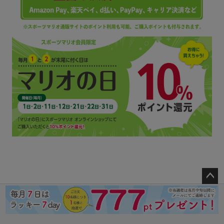
ペー
ジト
ップ
へ