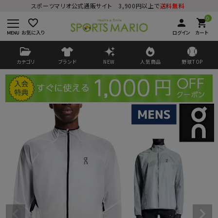
スポーツマリオ公式通販サイト 3,900円以上で
送料無料
0
favorite_border
person
shopping_cart
お気に入り
ログイン
カート
カテゴリ
ブランド
NEW
人気商品
野球TOP
ログイン
会員登録
ようこそ ゲスト 様