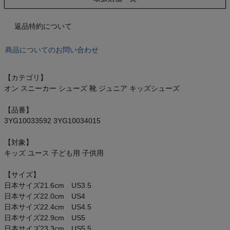
もっと見る
返品特約について
商品についてのお問い合わせ
インフィット INFIT
【カテゴリ】
サックス SAXX
オン スニーカー シューズ 靴 ジュニア キッズシューズ
オン On
【品番】
3YG10033592 3YG10034015
【対象】
キッズ ユース 子ども用 子供用
スポーツマリオTOP
【サイズ】
日本サイズ21.6cm US3.5
ベースボールマリオ（野球商品）
日本サイズ22.0cm US4
日本サイズ22.4cm US4.5
お気に入り
日本サイズ22.9cm US5
日本サイズ23.3cm US5.5