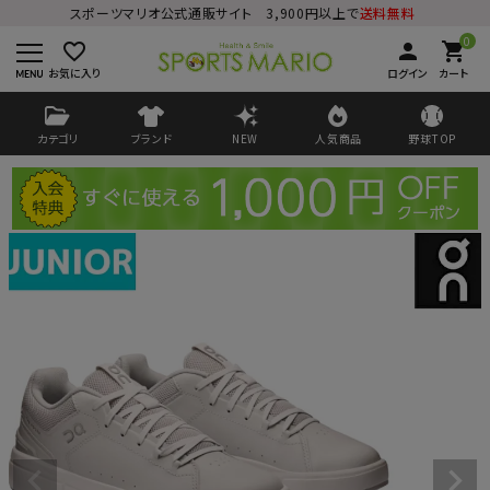
スポーツマリオ公式通販サイト 3,900円以上で
送料無料
0
favorite_border
person
shopping_cart
お気に入り
ログイン
カート
カテゴリ
ブランド
NEW
人気商品
野球TOP
ログイン
会員登録
ようこそ ゲスト 様