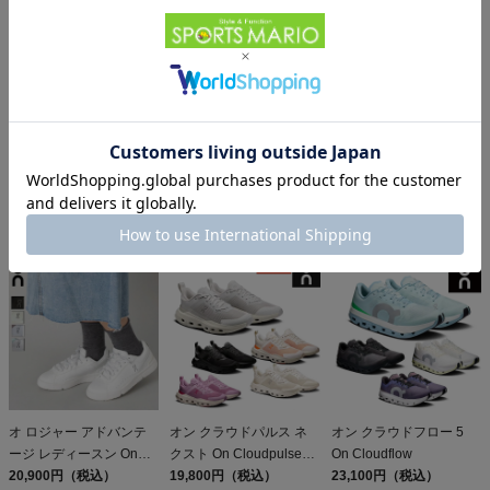
オン ザ ロジャー アドバ
オン ロジャー アドバン
オン ザ ロジャー アドバ
ンテージ On THE
テージ On THE ROGER
ンテージ On THE
ROGER Advantage
20,900円（税込）
Advantage
20,900円（税込）
ROGER Advantage
20,900円（税込）
オ ロジャー アドバンテ
オン クラウドパルス ネ
オン クラウドフロー 5
ージ レディースン On
クスト On Cloudpulse
On Cloudflow
THE ROGER Advantage
20,900円（税込）
Next
19,800円（税込）
23,100円（税込）