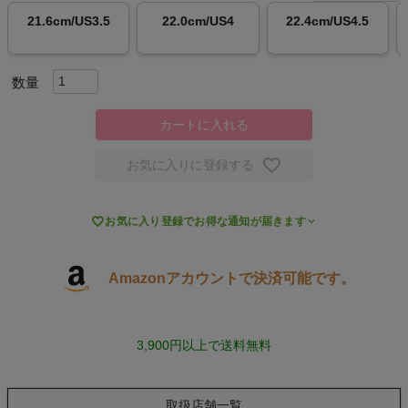
21.6cm/US3.5
22.0cm/US4
22.4cm/US4.5
スポーツシューズ
もっと見る
カートに入れる
お気に入りに登録する
ヨガ

お気に入り登録でお得な通知が届きます
キャンプ・フェス
旅行
Amazonアカウントで決済可能です。
通学
3,900円以上で送料無料
ビジネス
取扱店舗一覧