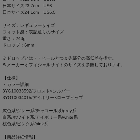
ご利用ガイド
日本サイズ23.7cm US6
日本サイズ24.1cm US6.5
クーポン一覧
サイズ：レギュラーサイズ
フィット感：表記通りのサイズ
商品レビュー
重さ：243g
ドロップ：6mm
プロテイン・サプリメントまとめ買い
※ドロップとは・・ヒールとつま先部分の高低差を指す。
※メーカーオフィシャルサイトのサイズを参照しております。
アウトレットセール
【仕様】
・カラー詳細
スタッフコーディネート
3YG10033592/フロスト×シルバー
3YG10034015/アイボリー×ローズヒップ
スタッフブログ
灰色系/グレー系/チャコール系/grey系
白系/ホワイト系/アイボリー系/white系
桃色系/ピンク系/pink系
【商品詳細情報】