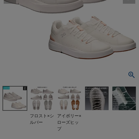
検索
商品が見つからない方はこちら
最近閲覧した商品
オン ロジャ
ー ユース キ
ッズ ジュニア
¥
13,200
On THE RO
(税込)
GER Youth
On
フロスト×シ
アイボリー×
ルバー
ローズヒッ
THE NORTH FACE
プ