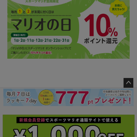
ペー
ジト
ップ
へ