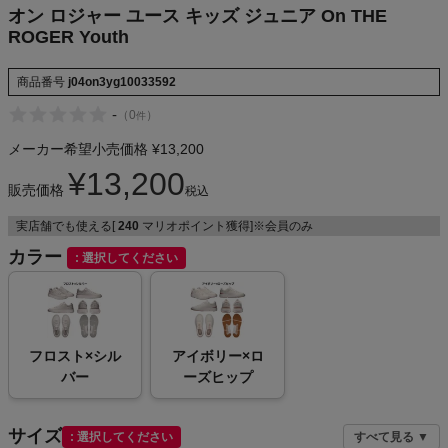
オン ロジャー ユース キッズ ジュニア On THE
NIKE
ROGER Youth
CHUMS
商品番号
j04on3yg10033592
-
（
0
）
件
HOKA
メーカー希望小売価格
¥
13,200
もっと見る
¥
13,200
販売価格
税込
実店舗でも使える[
240
マリオポイント獲得]※会員のみ
カラー
選択してください
メンズカジュアルウェア
レディースカジュアルウェア
フロスト×シル
アイボリー×ロ
バー
ーズヒップ
メンズスポーツウェア
レディーススポーツウェア
サイズ
選択してください
すべて見る ▼