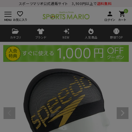
スポーツマリオ公式通販サイト 3,900円以上で
送料無料
0
favorite_border
person
shopping_cart
お気に入り
ログイン
カート
カテゴリ
ブランド
NEW
人気商品
野球TOP
ログイン
会員登録
ようこそ ゲスト 様