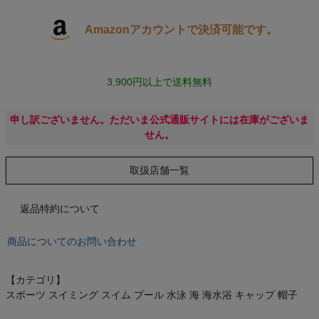
Amazonアカウントで決済可能です。
キャンプ・フェス
旅行
3,900円以上で送料無料
通学
申し訳ございません。ただいま公式通販サイトには在庫がございま
せん。
ビジネス
取扱店舗一覧
もっと見る
返品特約について
商品についてのお問い合わせ
インフィット INFIT
【カテゴリ】
サックス SAXX
スポーツ スイミング スイム プール 水泳 海 海水浴 キャップ 帽子