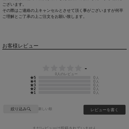
ございます。
その際はご連絡の上キャンセルとさせて頂く事がございますが何卒
ご理解とご了承の上ご注文をお願い致します。
お客様レビュー
-
0
人のレビュー
★5
0
人
★4
0
人
★3
0
人
★2
0
人
★1
0
人
絞り込み
新しい順
レビューを書く
まだレビューは投稿されていません