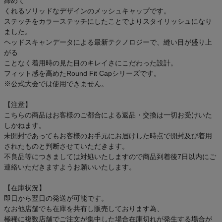
締めて
アウトレットセール
くれるソリッドなデザインのメッシュキャップです。
ステッチをカラーステッチにしたことでよりスタイリッシュになり
ました。
スタッフコーディネート
ヘッドスキャンデータによる最新テクノロジーで、縫い目が盛り上
がる
スタッフブログ
ことなく着用時の見た目のキレイさにこだわった設計。
フィット感を高めたRound Fit Capシリーズです。
※公式大会では使用できません。
【注意】
こちらの商品はお客様のご都合による返品・交換は一切お受けいた
しかねます。
未開封であってもお客様のお手元にお届けした時点で開封及び着用
されたものと判断させていただきます。
不良品等につきましては対処いたしますので商品到着後7日以内にご
連絡いただきますようお願いいたします。
【在庫状況】
即日から翌日の発送が可能です。
なお他店舗でも在庫を共有し販売しております為、
極稀に複数店舗でご注文が集中した場合在庫切れが発生する場合が