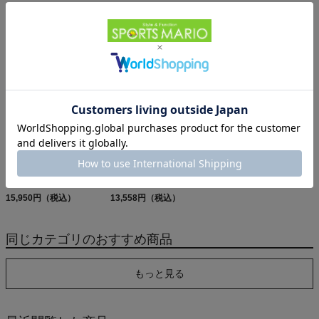
パタゴニア メンズ・テル
オン クラブT On Club T
パタゴニア スリーブレ
ボンヌ・ジョガーズ
6,600円（税込）
ス・キャプリーン・クー
PATAGONIA MS
12,584円（税込）
ル・デイリー・シャツ
5,610円（税込）
TERREBONNE
Patagonia Sleeveless
JOGGERS
Capilene Cool Daily
Shirt
パタゴニア レフュジオ・
パタゴニア フーディニ・
デイパック 26L
ジャケット PATAGONIA
PATAGONIA REFUGIO
15,950円（税込）
MS HOUDINI JKT
13,558円（税込）
DAY PACK 47914
同じカテゴリのおすすめ商品
もっと見る