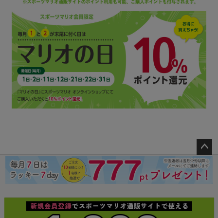
ペー
ジト
ップ
へ