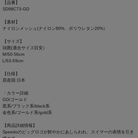
【品番】
オン On
SD98C73-GD
【素材】
ナイロンメッシュ(ナイロン80%、ポリウレタン20%）
スポーツマリオTOP
【サイズ】
頭囲(適合サイズ目安）
ベースボールマリオ（野球商品）
M/50-56cm
L/53-59cm
お気に入り
【仕様】
原産国:日本
ご利用ガイド
・カラー詳細
クーポン一覧
GD/ゴールド
黒系/ブラック系/black系
商品レビュー
金色系/ゴールド系/gold系
【商品詳細情報】
プロテイン・サプリメントまとめ買い
Speedoのビッグロゴが鮮やかにあしらわれ、スイマーの表情を引き