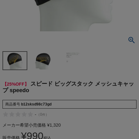
検索
商品が見つからない方はこちら
On
THE NORTH FACE
NIKE
スピード ビッグスタック メッシュキャッ
【25%OFF】
プ speedo
CHUMS
商品番号
b12sksd98c73gd
HOKA
-
（
0
）
件
メーカー希望小売価格
¥
1,320
もっと見る
¥
990
販売価格
税込