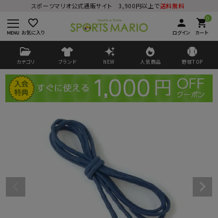
スポーツマリオ公式通販サイト 3,900円以上で
送料無料
0
favorite_border
person
shopping_cart
お気に入り
ログイン
カート
カテゴリ
ブランド
NEW
人気商品
野球TOP
ログイン
会員登録
ようこそ ゲスト 様