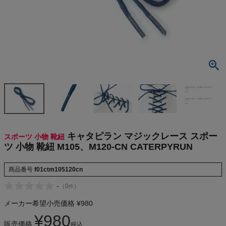
検索
商品が見つからない方はこちら
On
THE NORTH FACE
NIKE
キャタピラン マジックレース スポー
スポーツ 小物 靴紐
ツ 小物 靴紐 M105、M120-CN CATERPYRUN
CHUMS
商品番号
f01ctm105120cn
HOKA
-
（
0
）
件
メーカー希望小売価格
¥
980
もっと見る
¥
980
販売価格
税込