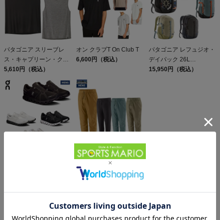
パタゴニア スリーブレ
オン クラブT On Club T
パタゴニア レフュジオ・
ス・キャプリーン・クー
6,600円（税込）
デイパック 26L
ル・デイリー・シャツ
5,610円（税込）
PATAGONIA REFUGIO
15,950円（税込）
Patagonia Sleeveless
DAY PACK 47914
Capilene Cool Daily
Shirt
オン クラウド 6 On
パタゴニア メンズ・テル
Cloud
ボンヌ・ジョガーズ
19,800円（税込）
PATAGONIA MS
12,584円（税込）
TERREBONNE
JOGGERS
同じカテゴリのおすすめ商品