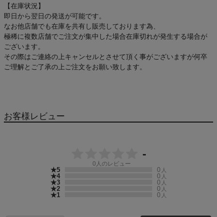
【在庫状況】
アウトレットセール
即日から翌日の発送が可能です。
なお他店舗でも在庫を共有し販売しております為、
スタッフコーディネート
極稀に複数店舗でご注文が集中した場合在庫切れが発生する場合が
ございます。
その際はご連絡の上キャンセルとさせて頂く事がございますが何卒
スタッフブログ
ご理解とご了承の上ご注文をお願い致します。
お客様レビュー
-
0
人のレビュー
★5
0
人
★4
0
人
★3
0
人
★2
0
人
★1
0
人