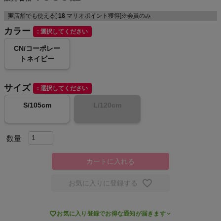
実店舗でも使える[
18
マリオポイント獲得]※会員のみ
カラー
選択してください
メンズカジュアルウェア
CN/コーポレー
トネイビー
レディースカジュアルウェア
サイズ
メンズスポーツウェア
選択してください
S/105cm
L/120cm
レディーススポーツウェア
スポーツシューズ
カートに入れる
もっと見る
お気に入りに登録する

お気に入り登録でお得な通知が届きます
ヨガ