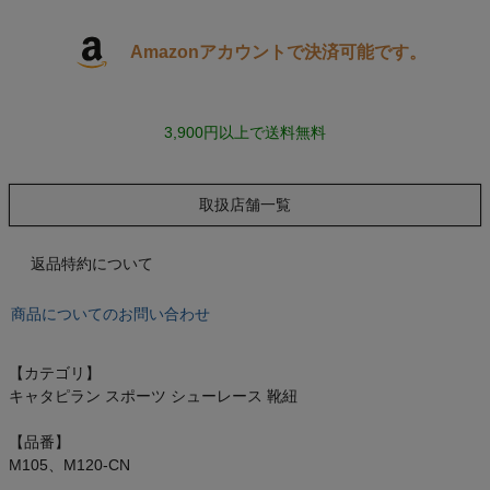
キャンプ・フェス
Amazonアカウントで決済可能です。
旅行
3,900円以上で送料無料
通学
取扱店舗一覧
ビジネス
返品特約について
もっと見る
商品についてのお問い合わせ
【カテゴリ】
インフィット INFIT
キャタピラン スポーツ シューレース 靴紐
【品番】
サックス SAXX
M105、M120-CN