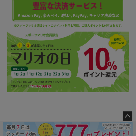
ペー
ジト