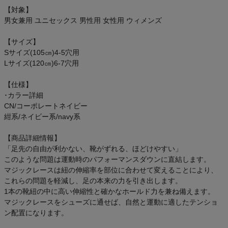
オン On
【対象】
男女兼用 ユニセックス 男性用 女性用 ウィメンズ
【サイズ】
Sサイズ(105㎝)4-5穴用
スポーツマリオTOP
Lサイズ(120㎝)6-7穴用
ベースボールマリオ（野球商品）
【仕様】
･カラー詳細
CN/コーポレートネイビー
お気に入り
紺系/ネイビー系/navy系
ご利用ガイド
【商品詳細情報】
「足先の自由が利かない、靴がずれる、ほどけやすい」
クーポン一覧
このような問題は運動時のパフォーマンスダウンに直結します。
マジックレースは紐の伸縮率を部位に合わせて変えることにより、
これらの問題を軽減し、足の本来の力を引き出します。
商品レビュー
1本の靴紐の中に高い伸縮性と確かなホールド力を兼ね備えます。
マジックレースをシューズに通せば、自然と運動に適したテンショ
プロテイン・サプリメントまとめ買い
ン配置になります。