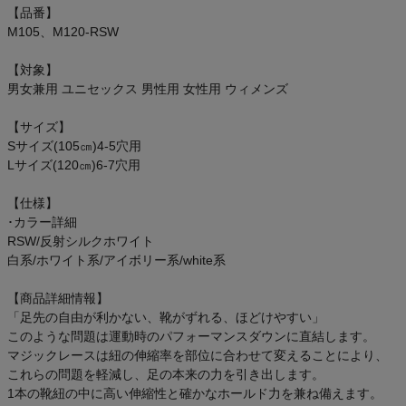
オン On
【品番】
M105、M120-RSW
【対象】
男女兼用 ユニセックス 男性用 女性用 ウィメンズ
スポーツマリオTOP
【サイズ】
ベースボールマリオ（野球商品）
Sサイズ(105㎝)4-5穴用
Lサイズ(120㎝)6-7穴用
お気に入り
【仕様】
･カラー詳細
ご利用ガイド
RSW/反射シルクホワイト
白系/ホワイト系/アイボリー系/white系
クーポン一覧
【商品詳細情報】
「足先の自由が利かない、靴がずれる、ほどけやすい」
商品レビュー
このような問題は運動時のパフォーマンスダウンに直結します。
マジックレースは紐の伸縮率を部位に合わせて変えることにより、
これらの問題を軽減し、足の本来の力を引き出します。
プロテイン・サプリメントまとめ買い
1本の靴紐の中に高い伸縮性と確かなホールド力を兼ね備えます。