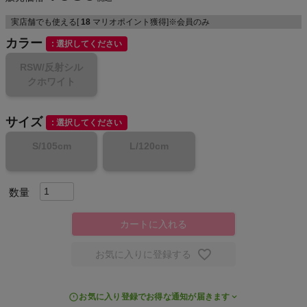
実店舗でも使える[
18
マリオポイント獲得]※会員のみ
カラー
選択してください
メンズカジュアルウェア
RSW/反射シル
クホワイト
レディースカジュアルウェア
サイズ
メンズスポーツウェア
選択してください
S/105cm
L/120cm
レディーススポーツウェア
スポーツシューズ
カートに入れる
もっと見る
お気に入りに登録する
お気に入り登録でお得な通知が届きます
ヨガ