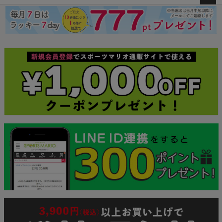
ペー
ジト
ップ
へ