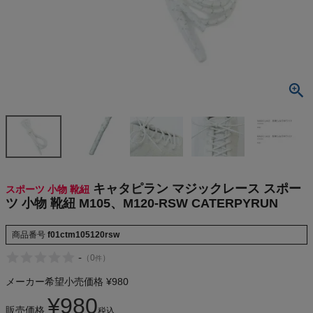
検索
商品が見つからない方はこちら
On
THE NORTH FACE
NIKE
キャタピラン マジックレース スポー
スポーツ 小物 靴紐
ツ 小物 靴紐 M105、M120-RSW CATERPYRUN
CHUMS
商品番号
f01ctm105120rsw
HOKA
-
（
0
）
件
メーカー希望小売価格
¥
980
もっと見る
¥
980
販売価格
税込