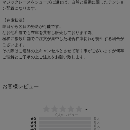
マジックレースをシューズに通せば、自然と運動に適したテンショ
アウトレットセール
ン配置になります。
スタッフコーディネート
【在庫状況】
即日から翌日の発送が可能です。
なお他店舗でも在庫を共有し販売しております為、
スタッフブログ
極稀に複数店舗でご注文が集中した場合在庫切れが発生する場合が
ございます。
その際はご連絡の上キャンセルとさせて頂く事がございますが何卒
ご理解とご了承の上ご注文をお願い致します。
お客様レビュー
-
0
人のレビュー
★5
0
人
★4
0
人
★3
0
人
★2
0
人