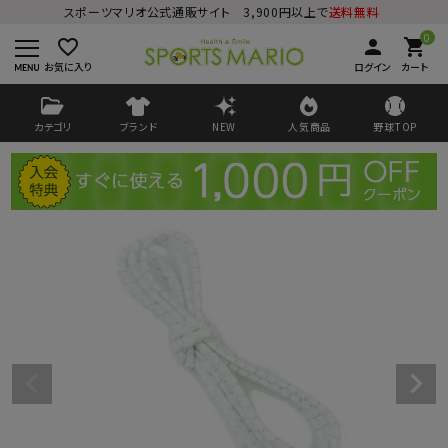
スポーツマリオ公式通販サイト 3,900円以上で
送料無料
0
favorite_border
person
shopping_cart
お気に入り
ログイン
カート
カテゴリ
ブランド
NEW
人気商品
野球TOP
ログイン
会員登録
ようこそ ゲスト 様