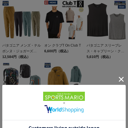
パタゴニア メンズ・テル
オン クラブT On Club T
パタゴニア スリーブレ
ボンヌ・ジョガーズ
6,600円（税込）
ス・キャプリーン・クー
PATAGONIA MS
12,584円（税込）
ル・デイリー・シャツ
5,610円（税込）
TERREBONNE
Patagonia Sleeveless
JOGGERS
Capilene Cool Daily
Shirt
パタゴニア レフュジオ・
パタゴニア フーディニ・
デイパック 26L
ジャケット PATAGONIA
PATAGONIA REFUGIO
15,950円（税込）
MS HOUDINI JKT
13,558円（税込）
DAY PACK 47914