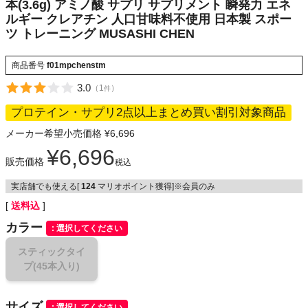
SASHI CHEN
本(3.6g) アミノ酸 サプリ サプリメント 瞬発力 エネ
NIKE
ルギー クレアチン 人口甘味料不使用 日本製 スポー
ツ トレーニング MUSASHI CHEN
CHUMS
商品番号
f01mpchenstm
HOKA
3.0
（
1
）
件
プロテイン・サプリ2点以上まとめ買い割引対象商品
もっと見る
メーカー希望小売価格
¥
6,696
¥
6,696
販売価格
税込
実店舗でも使える[
124
マリオポイント獲得]※会員のみ
メンズカジュアルウェア
送料込
カラー
レディースカジュアルウェア
選択してください
スティックタイ
メンズスポーツウェア
プ(45本入り)
レディーススポーツウェア
サイズ
選択してください