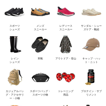
スポーツ
メンズ
レディース
サンダル・シュー
シューズ
スニーカー
スニーカー
ズケア・靴紐
レイン
革靴
アウトドア・登山
キャップ・ハッ
シューズ
ト・ニット
カジュアルバッ
スポーツバッグ・
トレーニング
プロテイン・サプ
グ・アクセサリ
スポーツ小物
用品
リメント
ー・小物