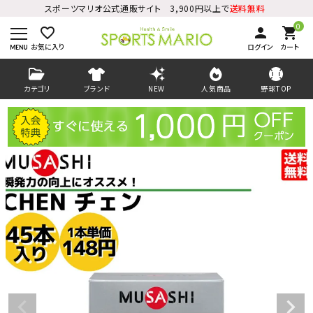
スポーツマリオ公式通販サイト 3,900円以上で
送料無料
0
favorite_border
person
shopping_cart
お気に入り
ログイン
カート
カテゴリ
ブランド
NEW
人気商品
野球TOP
ログイン
会員登録
ようこそ ゲスト 様