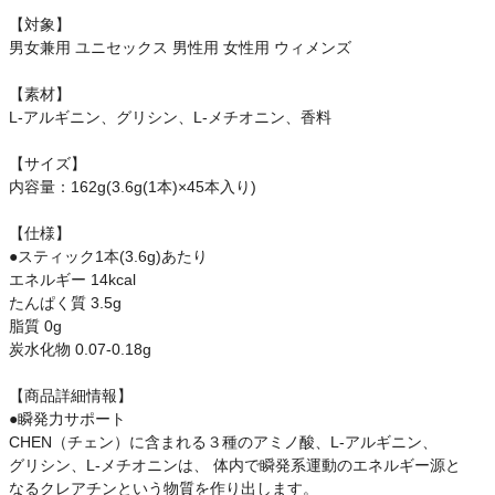
【対象】
男女兼用 ユニセックス 男性用 女性用 ウィメンズ
【素材】
L-アルギニン、グリシン、L-メチオニン、香料
【サイズ】
内容量：162g(3.6g(1本)×45本入り)
【仕様】
●スティック1本(3.6g)あたり
エネルギー 14kcal
たんぱく質 3.5g
脂質 0g
炭水化物 0.07-0.18g
【商品詳細情報】
●瞬発力サポート
CHEN（チェン）に含まれる３種のアミノ酸、L-アルギニン、
グリシン、L-メチオニンは、 体内で瞬発系運動のエネルギー源と
なるクレアチンという物質を作り出します。