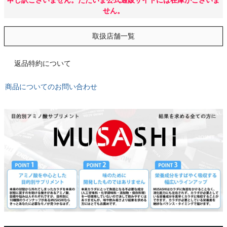
もっと見る
せん。
取扱店舗一覧
インフィット INFIT
返品特約について
サックス SAXX
商品についてのお問い合わせ
オン On
スポーツマリオTOP
ベースボールマリオ（野球商品）
お気に入り