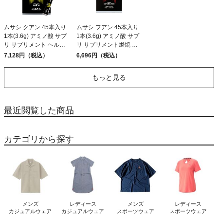
ムサシ クアン 45本入り
ムサシ フアン 45本入り
1本(3.6g) アミノ酸 サプ
1本(3.6g) アミノ酸 サプ
リ サプリメント ヘルス
リ サプリメント燃焼 健
メンテナンス 筋肉 吸収
康 ウェイトコントロー
7,128円（税込）
6,696円（税込）
が早い 人口甘味料不使
ル 人口甘味料不使用 日
用 日本製 スポーツ 元気
本製 スポーツ ウエイト
もっと見る
パワーアップ 脂肪
コントロール MUSASHI
MUSASHI KUAN
HUAN
最近閲覧した商品
カテゴリから探す
メンズ
レディース
メンズ
レディース
カジュアルウェア
カジュアルウェア
スポーツウェア
スポーツウェア