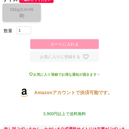
162g(3.6×45
スポーツシューズ
袋)
もっと見る
カートに入れる
ヨガ
お気に入りに登録する
キャンプ・フェス

お気に入り登録でお得な通知が届きます
旅行
Amazonアカウントで決済可能です。
通学
3,900円以上で送料無料
ビジネス
申し訳ございません。ただいま公式通販サイトには在庫がございま