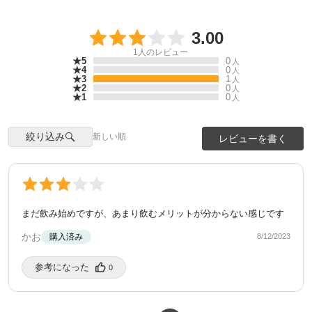
3.00
1
人のレビュー
★5
0
人
★4
0
人
★3
1
人
★2
0
人
★1
0
人
絞り込み
新しい順
レビューを書く
まだ飲み始めですが、あまり飲むメリットが分からない感じです
かお
購入済み
8/12/2023
参考になった️
0