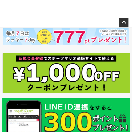
ペー
ジト
ップ
へ