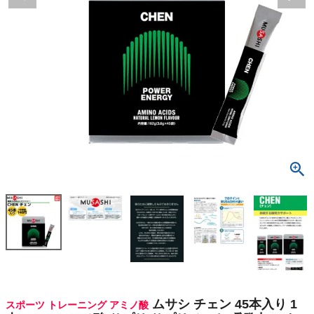
検索
商品が見つからない方はこちら
最近閲覧した商品
ムサシ チェン
45本入り 1
本(3.6g) ア
¥
6,696
ミノ酸 サプリ
(税込)
サプリメント
瞬発力 エネ
ルギー クレ
アチン 人口
On
甘味料不使
用 日本製 ス
ポーツ トレ
THE NORTH FACE
ーニング MU
ムサシ チェン 45本入り 1
スポーツ トレーニング アミノ酸