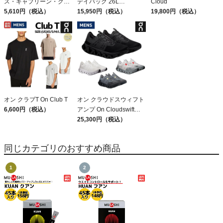
ス・キャプリーン・クー
デイパック 26L
Cloud
ル・デイリー・シャツ
5,610円（税込）
PATAGONIA REFUGIO
15,950円（税込）
19,800円（税込）
Patagonia Sleeveless
DAY PACK 47914
Capilene Cool Daily
Shirt
オン クラブT On Club T
オン クラウドスウィフト
6,600円（税込）
アンプ On Cloudswift
Amp
25,300円（税込）
同じカテゴリのおすすめ商品