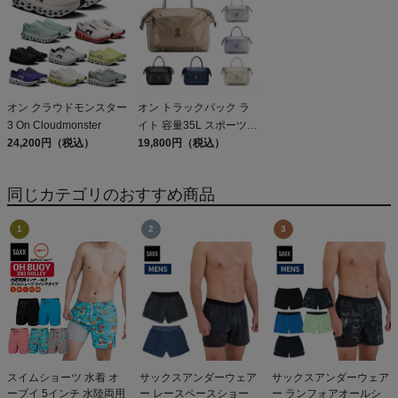
オン クラウドモンスター
オン トラックパック ラ
3 On Cloudmonster
イト 容量35L スポーツ
24,200円（税込）
ジム ハンドバッグ ショ
19,800円（税込）
ルダーバッグ デイリーユ
ース カジュアル アウト
同じカテゴリのおすすめ商品
ドア 通勤 通学 On Track
Pack 35L Lite 2way
スイムショーツ 水着 オ
サックスアンダーウェア
サックスアンダーウェア
ーブイ 5インチ 水陸両用
ー レースペースショー
ー ランフォアオールシ