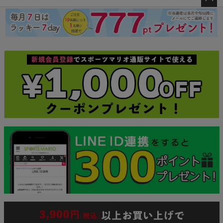
ペー
ジト
ップ
へ