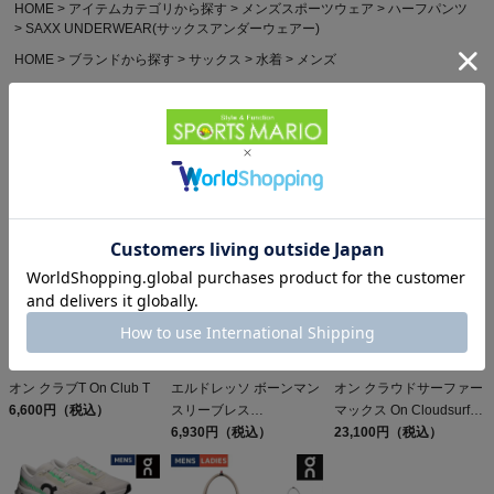
HOME
アイテムカテゴリから探す
メンズスポーツウェア
ハーフパンツ
SAXX UNDERWEAR(サックスアンダーウェアー)
HOME
ブランドから探す
サックス
水着
メンズ
HOME
アイテムカテゴリから探す
スイミング
メンズ 水着 サーフパンツ
HOME
いち押しブランド、コラボブランド
サックス SAXX
ボトムス
スイム
他のお客様はこちらの商品も見ています
オン クラブT On Club T
エルドレッソ ボーンマン
オン クラウドサーファー
6,600円（税込）
スリーブレス
マックス On Cloudsurfer
ELDORESO Boneman
6,930円（税込）
Max
23,100円（税込）
Sleeveless