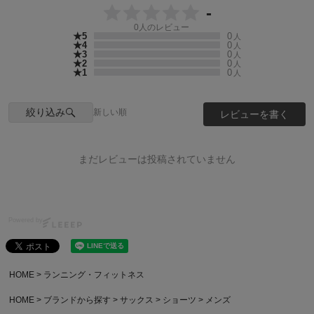
-
0
人のレビュー
★5
0
人
★4
0
人
★3
0
人
★2
0
人
★1
0
人
絞り込み
新しい順
レビューを書く
まだレビューは投稿されていません
Powered by
HOME
ランニング・フィットネス
HOME
ブランドから探す
サックス
ショーツ
メンズ