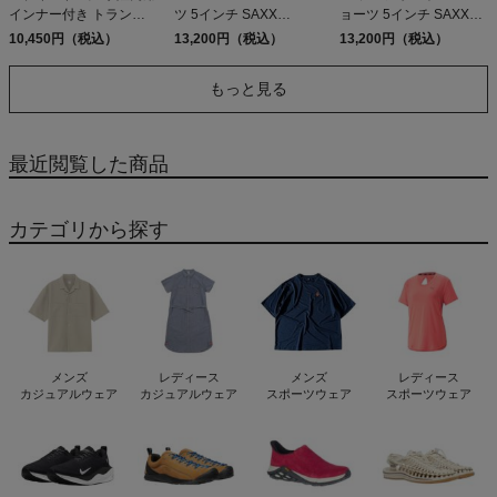
インナー付き トランク
ツ 5インチ SAXX
ョーツ 5インチ SAXX
ス スポーツ 海水浴 海パ
UNDERWEAR RACE
UNDERWEAR RUN
10,450円（税込）
13,200円（税込）
13,200円（税込）
ン 水泳 股擦れ 対策 股ず
PACE 2N1 SHORT
FOR ALL 2N1 SHORT
れ 吸湿発散 吸汗速乾 防
もっと見る
臭 蒸れない プレゼント
贈り物 ギフト サックス
アンダーウェアー OH
BUOY 2N1 VOLLEY
最近閲覧した商品
5inch SAXX
UNDERWEAR
カテゴリから探す
メンズ
レディース
メンズ
レディース
カジュアルウェア
カジュアルウェア
スポーツウェア
スポーツウェア