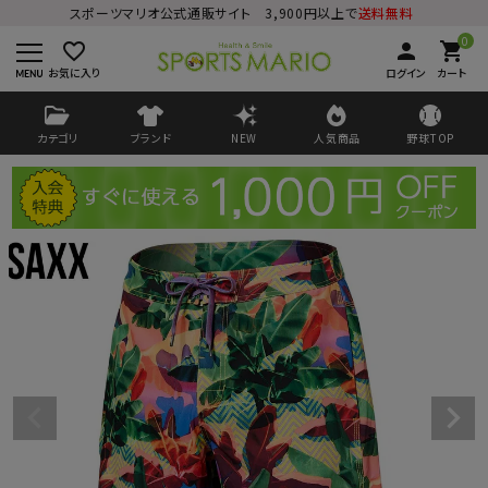
スポーツマリオ公式通販サイト 3,900円以上で
送料無料
0
favorite_border
person
shopping_cart
お気に入り
ログイン
カート
カテゴリ
ブランド
NEW
人気商品
野球TOP
ログイン
会員登録
ようこそ ゲスト 様