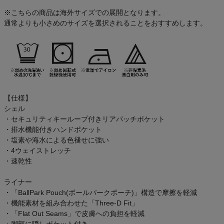
※こちらの商品は海外サイズでの展開となります。
通常よりも小さめのサイズを選択されることをおすすめします。
クーポン一覧
商品レビュー
プロテイン・サプリメントまとめ買い
【仕様】
アウトレットセール
シェル
・セキュリティキーループ付きリアパッチポケット
スタッフコーディネート
・排水機能付きハンドポケット
・塩素や海水による色褪せに強い
・4ウェイストレッチ
スタッフブログ
・速乾性
ライナー
・「BallPark Pouch(ボールパークポーチ)」構造で摩擦を軽減
・機能素材を組み合わせた「Three-D Fit」
・「Flat Out Seams」で皮膚への負担を軽減
・脚部に隠しポケット付き