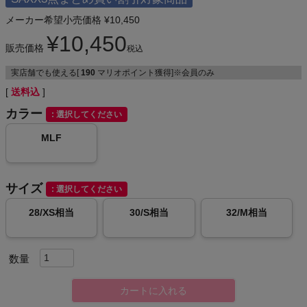
NIKE
h SAXX UND
ERWEAR
メーカー希望小売価格
¥
10,450
CHUMS
¥
10,450
販売価格
税込
HOKA
実店舗でも使える[
190
マリオポイント獲得]※会員のみ
送料込
もっと見る
カラー
選択してください
MLF
メンズカジュアルウェア
サイズ
選択してください
28/XS相当
30/S相当
32/M相当
レディースカジュアルウェア
メンズスポーツウェア
レディーススポーツウェア
カートに入れる