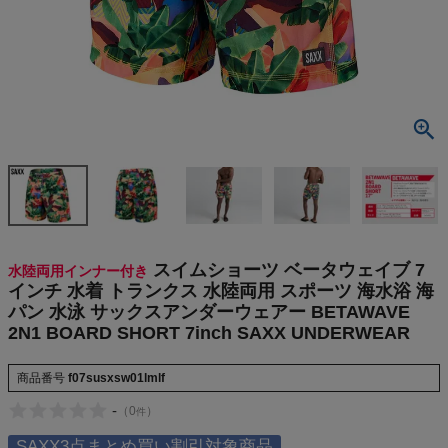
検索
商品が見つからない方はこちら
最近閲覧した商品
スイムショー
ツ ベータウ
ェイブ 7イン
¥
10,450
スイムショーツ ベータウェイブ 7
チ 水着 トラ
(税込)
水陸両用インナー付き
ンクス 水陸
インチ 水着 トランクス 水陸両用 スポーツ 海水浴 海
両用 スポー
パン 水泳 サックスアンダーウェアー BETAWAVE
ツ 海水浴 海
2N1 BOARD SHORT 7inch SAXX UNDERWEAR
パン 水泳 サ
On
ックスアンダ
ーウェアー B
商品番号
f07susxsw01lmlf
ETAWAVE 2
THE NORTH FACE
-
（
0
）
N1 BOARD
件
SHORT 7inc
SAXX3点まとめ買い割引対象商品