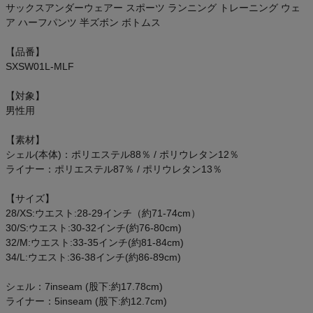
サックスアンダーウェアー スポーツ ランニング トレーニング ウェ
ア ハーフパンツ 半ズボン ボトムス
【品番】
インフィット INFIT
SXSW01L-MLF
【対象】
サックス SAXX
男性用
オン On
【素材】
シェル(本体)：ポリエステル88％ / ポリウレタン12％
ライナー：ポリエステル87％ / ポリウレタン13％
【サイズ】
スポーツマリオTOP
28/XS:ウエスト:28-29インチ（約71-74cm）
30/S:ウエスト:30-32インチ(約76-80cm)
ベースボールマリオ（野球商品）
32/M:ウエスト:33-35インチ(約81-84cm)
34/L:ウエスト:36-38インチ(約86-89cm)
お気に入り
シェル：7inseam (股下:約17.78cm)
ライナー：5inseam (股下:約12.7cm)
ご利用ガイド