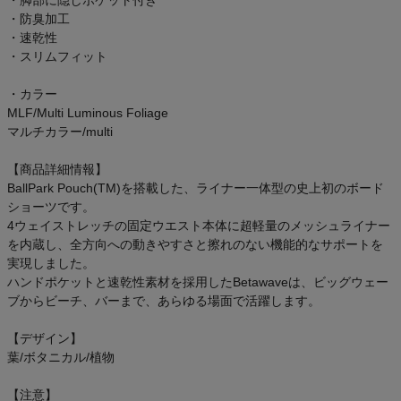
・防臭加工
・速乾性
・スリムフィット
・カラー
MLF/Multi Luminous Foliage
マルチカラー/multi
【商品詳細情報】
BallPark Pouch(TM)を搭載した、ライナー一体型の史上初のボード
ショーツです。
4ウェイストレッチの固定ウエスト本体に超軽量のメッシュライナー
を内蔵し、全方向への動きやすさと擦れのない機能的なサポートを
実現しました。
ハンドポケットと速乾性素材を採用したBetawaveは、ビッグウェー
ブからビーチ、バーまで、あらゆる場面で活躍します。
【デザイン】
葉/ボタニカル/植物
【注意】