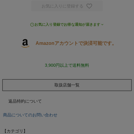
スポーツシューズ
お気に入りに登録する
もっと見る
お気に入り登録でお得な通知が届きます
Amazonアカウントで決済可能です。
ヨガ
3,900円以上で送料無料
キャンプ・フェス
旅行
取扱店舗一覧
通学
返品特約について
ビジネス
商品についてのお問い合わせ
もっと見る
【カテゴリ】