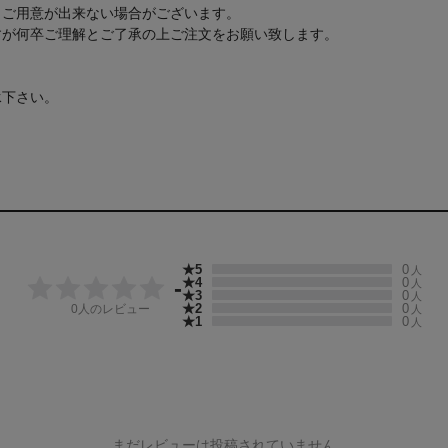
もご用意が出来ない場合がございます。
すが何卒ご理解とご了承の上ご注文をお願い致します。
承下さい。
★5
0
人
★4
0
-
人
★3
0
人
★2
0
0
人のレビュー
人
★1
0
人
まだレビューは投稿されていません