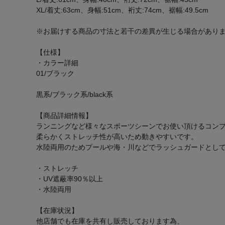
XL/着丈:63cm、身幅:51cm、裄丈:74cm、裾幅:49.5cm
※お届けする商品の寸法と若干の差異が生じる場合があり
【仕様】
・カラー詳細
01/ブラック
黒系/ブラック系/black系
【商品詳細情報】
ランニングなど様々なスポーツシーンでお使い頂けるコン
柔らかくストレッチ性が高いため動きやすいです。
水陸両用のためプールや海・川などでラッシュガードとし
・ストレッチ
・UV遮蔽率90％以上
・水陸両用
【在庫状況】
他店舗でも在庫を共有し販売しております為、