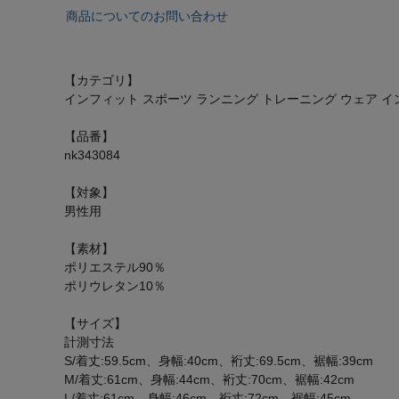
商品についてのお問い合わせ
【カテゴリ】
インフィット スポーツ ランニング トレーニング ウェア 
【品番】
nk343084
【対象】
男性用
【素材】
ポリエステル90％
ポリウレタン10％
【サイズ】
計測寸法
S/着丈:59.5cm、身幅:40cm、裄丈:69.5cm、裾幅:39cm
M/着丈:61cm、身幅:44cm、裄丈:70cm、裾幅:42cm
L/着丈:61cm、身幅:46cm、裄丈:72cm、裾幅:45cm