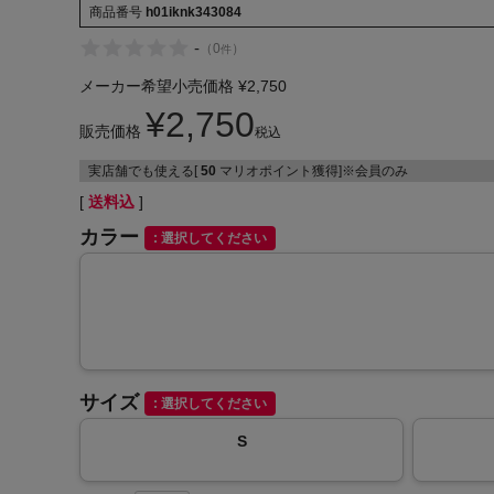
商品番号
h01iknk343084
-
（
0
）
件
メーカー希望小売価格
¥
2,750
¥
2,750
販売価格
税込
インフィット INFIT
実店舗でも使える[
50
マリオポイント獲得]※会員のみ
サックス SAXX
送料込
カラー
選択してください
オン On
サイズ
選択してください
S