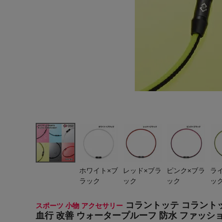
ヨガ
キャンプ・フェス
旅行
通学
ビジネス
生活雑貨
プレゼント
子育て
ホワイト×ブ
レッド×ブラ
ピンク×ブラ
ラ
全てのシーンを見る
ラック
ック
ック
ッ
コラントッテ コラントッ
スポーツ 小物 アクセサリー
血行 改善 ウォータープルーフ 防水 ファッション 贈