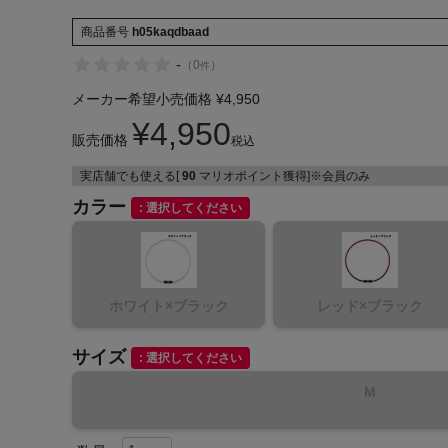
商品番号
h05kaqdbaad
-
（
0
）
件
メーカー希望小売価格
¥
4,950
¥
4,950
販売価格
インフィット INFIT
税込
実店舗でも使える[
90
マリオポイント獲得]※会員のみ
サックス SAXX
カラー
選択してください
オン On
ホワイト×ブラック
レッド×ブラック
サイズ
選択してください
M