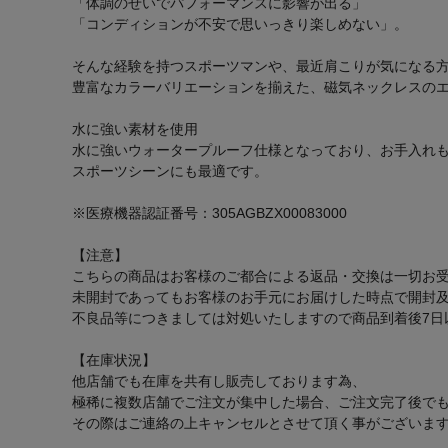
「体調のせいでパフォーマンスに影響が出る」
「コンディションが不安で思いっきり楽しめない」。
そんな経験を持つスポーツマンや、最近肩こりが気になる
豊富なカラーバリエーションを揃えた、磁気ネックレスの
水に強い素材を使用
水に強いウォータープルーフ仕様となっており、お手入れも
スポーツシーンにも最適です。
※医療機器認証番号：305AGBZX00083000
【注意】
こちらの商品はお客様のご都合による返品・交換は一切お
未開封であってもお客様のお手元にお届けした時点で開封
不良品等につきましては対処いたしますので商品到着後7日
【在庫状況】
他店舗でも在庫を共有し販売しております為、
極稀に複数店舗でご注文が集中した場合、ご注文完了後で
その際はご連絡の上キャンセルとさせて頂く事がございま