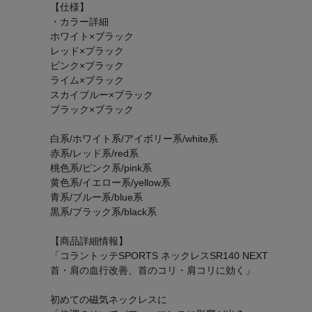
【仕様】
・カラー詳細
ホワイト×ブラック
レッド×ブラック
ピンク×ブラック
ライム×ブラック
スカイブルー×ブラック
ブラック×ブラック
白系/ホワイト系/アイボリー系/white系
赤系/レッド系/red系
桃色系/ピンク系/pink系
黄色系/イエロー系/yellow系
青系/ブルー系/blue系
黒系/ブラック系/black系
【商品詳細情報】
「コラントッテSPORTS ネックレスSR140 NEXT
首・肩の血行改善、首のコリ・肩コリに効く」
初めての磁気ネックレスに