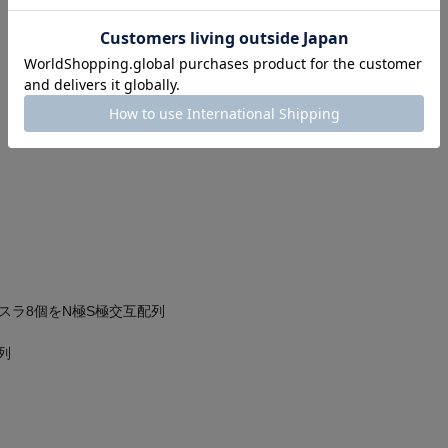
スラ8個をN極S極交互配列
列